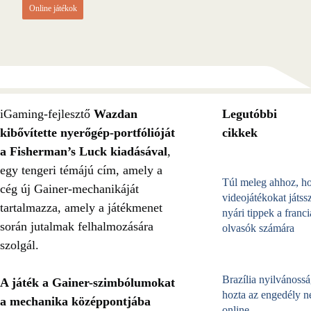
Online játékok
iGaming-fejlesztő
Wazdan
Legutóbbi
kibővítette nyerőgép-portfólióját
cikkek
a Fisherman’s Luck kiadásával
,
egy tengeri témájú cím, amely a
Túl meleg ahhoz, h
cég új Gainer-mechanikáját
videojátékokat játss
tartalmazza, amely a játékmenet
nyári tippek a franci
során jutalmak felhalmozására
olvasók számára
szolgál.
Brazília nyilvánossá
A játék a Gainer-szimbólumokat
hozta az engedély né
a mechanika középpontjába
online