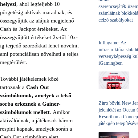
helyezi
, ahol legfeljebb 10
szerencsejáték‑üzem
pörgetésig aktívak maradnak, és
számláinak blokkolá
célzó szabályokat
összegyűjtik az alájuk megjelenő
Cash és Jackpot értékeket. Az
összegyűjtött értékeket 2x-től 10x-
Infingame: Az
ig terjedő szorzókkal lehet növelni,
infrastruktúra stabili
ami potenciálisan növelheti a teljes
versenyképesség kul
megtérülést.
iGamingben
További játékelemek közé
tartoznak a
Cash Out
szimbólumok, amelyek a felső
Zitro bővíti New Jer
sorba érkeznek a Gainer-
jelenlétét az Ocean
szimbólumok mellett
.
Amikor
Resortban a Concep
aktiválódnak, a játékosok három
játékgép telepítéséve
respint kapnak, amelyek során a
Cash Out szimbólum alatt