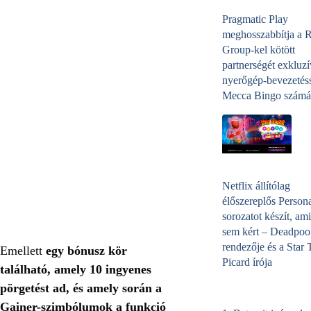
Pragmatic Play
meghosszabbítja a 
Group-kel kötött
partnerségét exkluzí
nyerőgép-bevezetéss
Mecca Bingo számá
Netflix állítólag
élőszereplős Person
sorozatot készít, ami
sem kért – Deadpoo
rendezője és a Star 
Emellett
egy
bónusz kör
Picard írója
található, amely 10 ingyenes
pörgetést ad, és amely során a
Gainer-szimbólumok a funkció