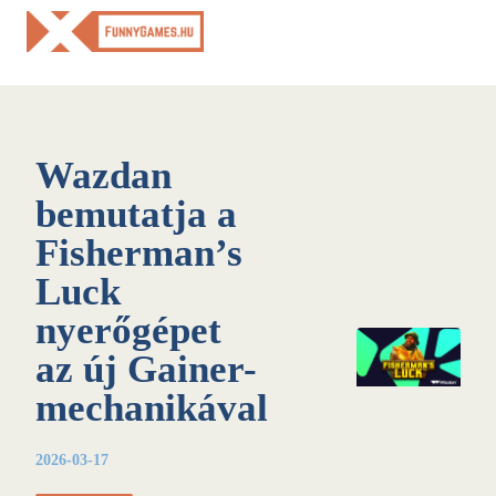
Skip
to
content
Wazdan
bemutatja a
Fisherman’s
Luck
nyerőgépet
az új Gainer-
mechanikával
2026-03-17