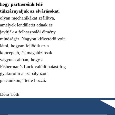
hogy partnereink felé
túlszárnyaljuk az elvárásokat
,
olyan mechanikákat szállítva,
amelyek lendületet adnak és
javítják a felhasználói élmény
minőségét. Nagyon kifizetődő volt
látni, hogyan fejlődik ez a
koncepció, és magabiztosak
vagyunk abban, hogy a
Fisherman’s Luck valódi hatást fog
gyakorolni a szabályozott
piacainkon,” tette hozzá.
Dóra Tóth