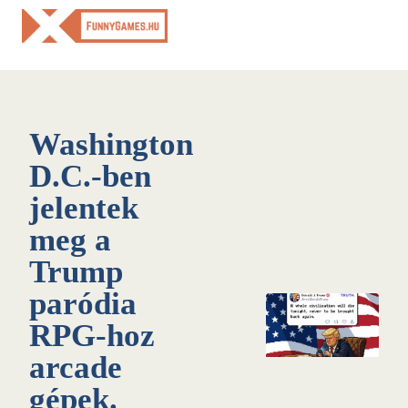
Skip
to
content
Washington
D.C.-ben
jelentek
meg a
Trump
paródia
RPG-hoz
arcade
gépek.