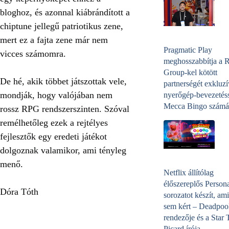
bloghoz, és azonnal kiábrándított a
chiptune jellegű patriotikus zene,
mert ez a fajta zene már nem
Pragmatic Play
vicces számomra.
meghosszabbítja a 
Group-kel kötött
De hé, akik többet játszottak vele,
partnerségét exkluzí
mondják, hogy valójában nem
nyerőgép-bevezetéss
Mecca Bingo számá
rossz RPG
rendszerszinten. Szóval
remélhetőleg ezek a rejtélyes
fejlesztők egy eredeti játékot
dolgoznak valamikor, ami tényleg
menő.
Netflix állítólag
élőszereplős Person
Dóra Tóth
sorozatot készít, ami
sem kért – Deadpoo
rendezője és a Star 
Picard írója