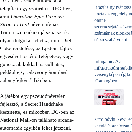
D.C.-ben arcade-automatákat
Brazília nyilvánossá
telepített egy szatirikus RPG-hez,
hozta az engedély né
amit
Operation Epic Furious:
online
Strait To Hell
néven hívnak.
szerencsejáték‑üzem
Trump szerepében játszhatsz, és
számláinak blokkolá
célzó szabályokat
olyan dolgokat tehetsz, mint Diet
Coke rendelése, az Epstein-fájlok
egyesével történő felégetése, vagy
Infingame: Az
gonosz alakokkal harcolhatsz,
infrastruktúra stabili
például egy „alacsony áramlású
versenyképesség kul
zuhanyfejként” Iránban.
iGamingben
A játékot egy pszeudónévtelen
fejlesztő, a Secret Handshake
készítette, és miközben DC-ben az
Zitro bővíti New Jer
National Mall-on található arcade-
jelenlétét az Ocean
automaták egyikén lehet játszani,