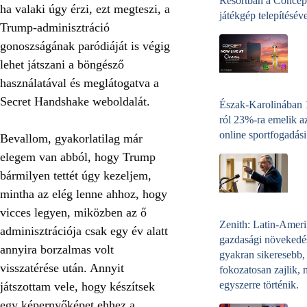
Resortban a Concep
ha valaki úgy érzi, ezt megteszi, a
játékgép telepítéséve
Trump-adminisztráció
gonoszságának paródiáját is végig
lehet játszani
a böngésző
használatával
és meglátogatva a
Secret Handshake weboldalát.
Észak-Karolinában
ról 23%-ra emelik a
online sportfogadási
Bevallom, gyakorlatilag már
elegem van abból, hogy Trump
bármilyen tettét úgy kezeljem,
mintha az elég lenne ahhoz, hogy
vicces legyen, miközben az ő
Zenith: Latin-Amer
adminisztrációja csak egy év alatt
gazdasági növekedé
annyira borzalmas volt
gyakran sikeresebb,
visszatérése után. Annyit
fokozatosan zajlik, 
egyszerre történik.
játszottam vele, hogy készítsek
egy képernyőképet ehhez a