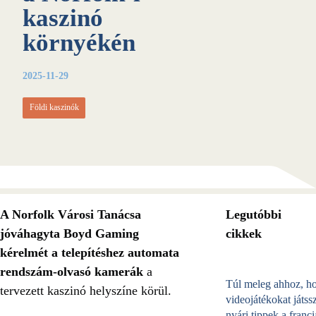
kaszinó
környékén
2025-11-29
Földi kaszinók
A Norfolk Városi Tanácsa
Legutóbbi
jóváhagyta
Boyd Gaming
cikkek
kérelmét a telepítéshez
automata
rendszám-olvasó kamerák
a
Túl meleg ahhoz, h
tervezett kaszinó helyszíne körül.
videojátékokat játss
nyári tippek a franci