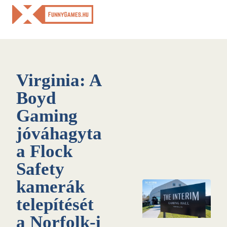
Skip
to
content
Virginia: A
Boyd
Gaming
jóváhagyta
a Flock
Safety
kamerák
telepítését
a Norfolk-i