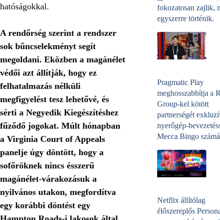
hatóságokkal.
fokozatosan zajlik, 
egyszerre történik.
A rendőrség szerint a rendszer
sok bűncselekményt segít
megoldani. Eközben a magánélet
védői azt állítják, hogy ez
Pragmatic Play
felhatalmazás nélküli
meghosszabbítja a 
megfigyelést tesz lehetővé, és
Group-kel kötött
sérti a Negyedik Kiegészítéshez
partnerségét exkluzí
fűződő jogokat. Múlt hónapban
nyerőgép-bevezetéss
Mecca Bingo számá
a Virginia Court of Appeals
panelje úgy döntött, hogy a
sofőröknek nincs ésszerű
magánélet-várakozásuk a
nyilvános utakon, megfordítva
Netflix állítólag
egy korábbi döntést egy
élőszereplős Person
Hampton Roads-i lakosok által