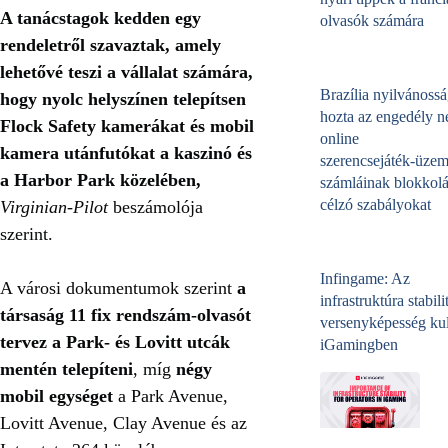
A tanácstagok kedden egy
olvasók számára
rendeletről szavaztak, amely
lehetővé teszi a vállalat számára,
Brazília nyilvánossá
hogy nyolc helyszínen telepítsen
hozta az engedély né
Flock Safety kamerákat és mobil
online
kamera utánfutókat a kaszinó és
szerencsejáték‑üzem
a Harbor Park közelében,
számláinak blokkolá
célzó szabályokat
Virginian-Pilot
beszámolója
szerint.
Infingame: Az
A városi dokumentumok szerint
a
infrastruktúra stabili
társaság 11 fix rendszám-olvasót
versenyképesség kul
tervez a Park- és Lovitt utcák
iGamingben
mentén telepíteni
, míg
négy
mobil egységet
a Park Avenue,
Lovitt Avenue, Clay Avenue és az