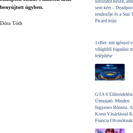
sorozatot készít, ami
benyújtott ügyben.
sem kért – Deadpoo
rendezője és a Star 
Picard írója
Dóra Tóth
1xBet: mit igényel 
világhírű fogadási 
felépítése
GTA 6 Előrendelési
Útmutató: Minden
Ingyenes Bónusz, A
Korai Vásárlással K
Francia Olvasóknak