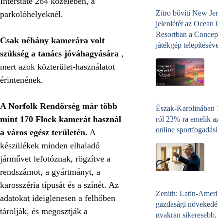
Interstate 264 közelében, a
Zitro bővíti New Jer
parkolóhelyeknél.
jelenlétét az Ocean
Resortban a Concep
Csak néhány kamerára volt
játékgép telepítéséve
szükség a tanács jóváhagyására
,
mert azok közterület-használatot
érintenének.
A Norfolk Rendőrség már több
Észak-Karolinában
mint 170 Flock kamerát használ
ról 23%-ra emelik a
online sportfogadási
a város egész területén.
A
készülékek minden elhaladó
járművet lefotóznak, rögzítve a
rendszámot, a gyártmányt, a
karosszéria típusát és a színét. Az
Zenith: Latin-Amer
adatokat ideiglenesen a felhőben
gazdasági növekedé
tárolják, és megosztják a
gyakran sikeresebb,