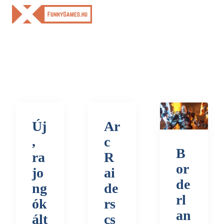
Skip
to
content
Új
Ar
,
c
B
ra
R
or
jo
ai
de
ng
de
rl
ók
rs
an
ált
cs