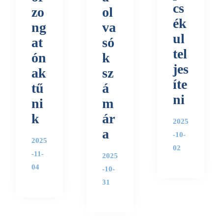
cs
zo
ol
ék
ng
va
ul
at
só
tel
ón
k
jes
ak
sz
íte
tű
á
ni
ni
m
k
ár
2025
a
-10-
2025
02
-11-
2025
04
-10-
31