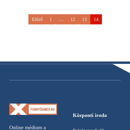
Előző
1
…
12
13
14
Központi iroda
Online médium a