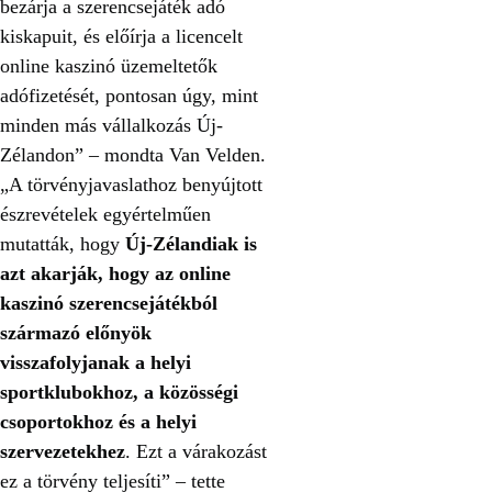
bezárja a szerencsejáték adó
kiskapuit, és előírja a licencelt
online kaszinó üzemeltetők
adófizetését, pontosan úgy, mint
minden más vállalkozás Új-
Zélandon” – mondta Van Velden.
„A törvényjavaslathoz benyújtott
észrevételek egyértelműen
mutatták, hogy
Új-Zélandiak is
azt akarják, hogy az online
kaszinó szerencsejátékból
származó előnyök
visszafolyjanak a helyi
sportklubokhoz, a közösségi
csoportokhoz és a helyi
szervezetekhez
. Ezt a várakozást
ez a törvény teljesíti” – tette