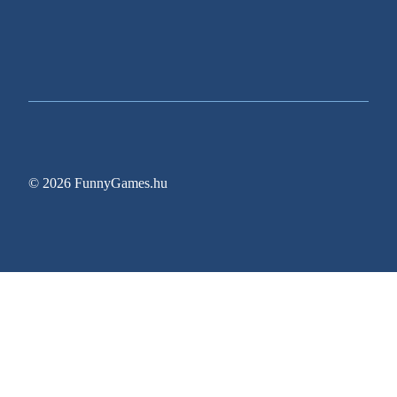
© 2026 FunnyGames.hu
Sitemap
Impresszum
Adatvédelem
Oldal információk
Egy régóta várt videojáték végre megjelenési dát
Gyerekkori Nintendoját elővéve ez a harmincas n
Zitro bővíti New Jersey-i jelenlétét az Ocean Cas
Pragmatic Play meghosszabbítja a Rank Group-kel