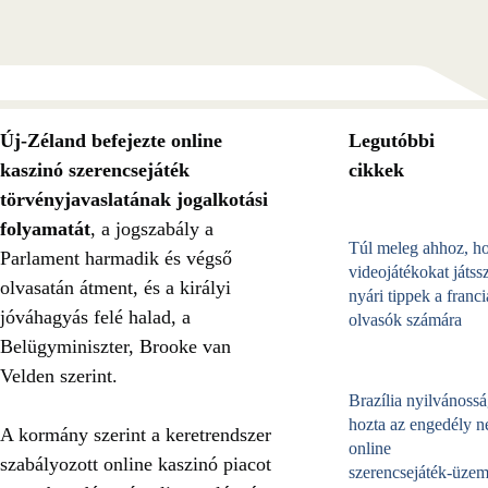
Új-Zéland befejezte online
Legutóbbi
kaszinó szerencsejáték
cikkek
törvényjavaslatának jogalkotási
folyamatát
, a jogszabály a
Túl meleg ahhoz, h
Parlament harmadik és végső
videojátékokat játss
olvasatán átment, és a királyi
nyári tippek a franci
jóváhagyás felé halad, a
olvasók számára
Belügyminiszter, Brooke van
Velden szerint.
Brazília nyilvánossá
hozta az engedély né
A kormány szerint a keretrendszer
online
szabályozott online kaszinó piacot
szerencsejáték‑üzem