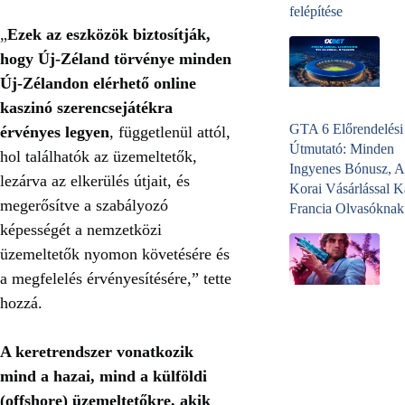
felépítése
„
Ezek az eszközök
biztosítják,
hogy Új-Zéland törvénye minden
Új-Zélandon elérhető online
kaszinó szerencsejátékra
GTA 6 Előrendelési
érvényes legyen
, függetlenül attól,
Útmutató: Minden
hol találhatók az üzemeltetők,
Ingyenes Bónusz, A
lezárva az elkerülés útjait, és
Korai Vásárlással K
megerősítve a szabályozó
Francia Olvasóknak
képességét a nemzetközi
üzemeltetők nyomon követésére és
a megfelelés érvényesítésére,” tette
hozzá.
A keretrendszer vonatkozik
mind a hazai, mind a külföldi
(offshore) üzemeltetőkre, akik