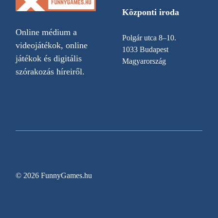
Központi iroda
Online médium a
Polgár utca 8–10.
videojátékok, online
1033 Budapest
játékok és digitális
Magyarország
szórakozás híreiről.
© 2026 FunnyGames.hu
Sitemap
Impresszum