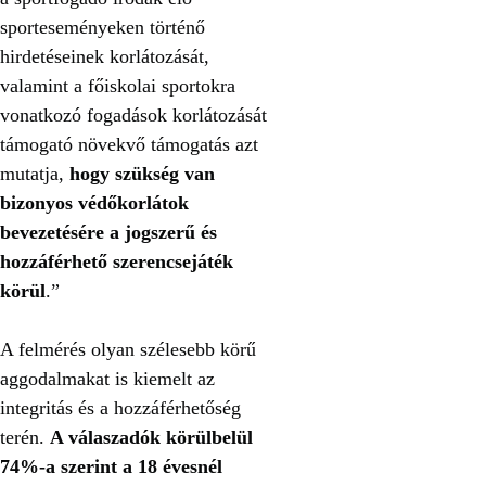
sporteseményeken történő
hirdetéseinek korlátozását,
valamint a főiskolai sportokra
vonatkozó fogadások korlátozását
támogató növekvő támogatás azt
mutatja,
hogy szükség van
bizonyos védőkorlátok
bevezetésére a jogszerű és
hozzáférhető szerencsejáték
körül
.”
A felmérés olyan szélesebb körű
aggodalmakat is kiemelt az
integritás és a hozzáférhetőség
terén.
A válaszadók körülbelül
74%-a szerint a 18 évesnél