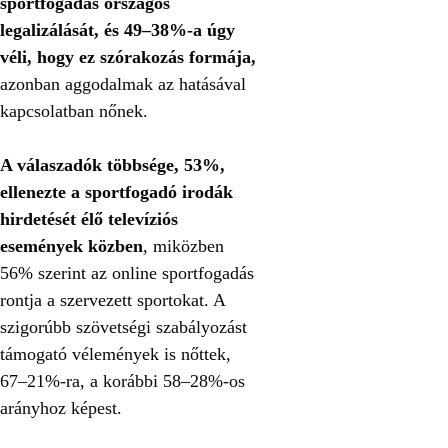
sportfogadás országos
legalizálását, és 49–38%-a úgy
véli, hogy ez szórakozás formája,
azonban aggodalmak az hatásával
kapcsolatban nőnek.
A válaszadók többsége, 53%,
ellenezte a sportfogadó irodák
hirdetését élő televíziós
események közben
, miközben
56% szerint az online sportfogadás
rontja a szervezett sportokat. A
szigorúbb szövetségi szabályozást
támogató vélemények is nőttek,
67–21%-ra, a korábbi 58–28%-os
arányhoz képest.