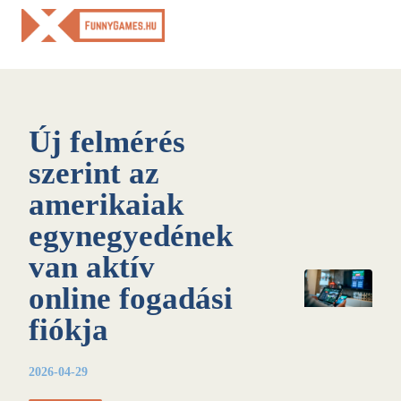
Skip
to
content
Új felmérés
szerint az
amerikaiak
egynegyedének
van aktív
online fogadási
fiókja
2026-04-29