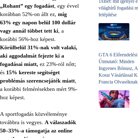
1xBet: mit igényel 
„Rohant” egy fogadást
, egy évvel
világhírű fogadási 
korábban 52%-on állt ez,
míg
felépítése
63% egy napon belül 100 dollár
vagy annál többet tett ki
, a
korábbi 56%-hoz képest.
Körülbelül 31%-nak volt valaki,
GTA 6 Előrendelési
aki aggodalmát fejezte ki a
Útmutató: Minden
fogadásai miatt,
ez 23%-ról nőtt;
Ingyenes Bónusz, A
és
15% kereste segítséget
Korai Vásárlással K
problémás szerencsejáték miatt
,
Francia Olvasóknak
a korábbi felmérésekben mért 9%-
hoz képest.
A sportfogadás közvéleménye
továbbra is vegyes.
A válaszadók
50–33%-a támogatja az online