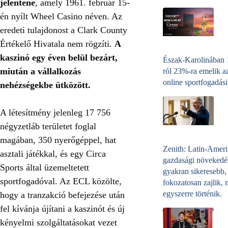
jelentene
, amely 1961. február 15-
én nyílt Wheel Casino néven. Az
eredeti tulajdonost a Clark County
Értékelő Hivatala nem rögzíti.
A
kaszinó egy éven belül bezárt,
Észak-Karolinában
miután a vállalkozás
ról 23%-ra emelik a
online sportfogadási
nehézségekbe ütközött.
A létesítmény jelenleg 17 756
négyzetláb területet foglal
magában, 350 nyerőgéppel, hat
Zenith: Latin-Amer
asztali játékkal, és egy Circa
gazdasági növekedé
Sports által üzemeltetett
gyakran sikeresebb,
sportfogadóval. Az ECL közölte,
fokozatosan zajlik, 
egyszerre történik.
hogy a tranzakció befejezése után
fel kívánja újítani a kaszinót és új
kényelmi szolgáltatásokat vezet