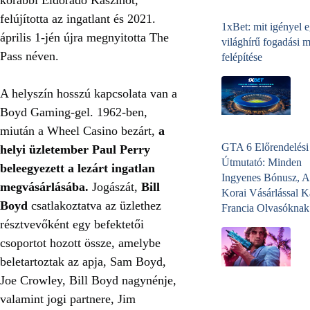
felújította az ingatlant és 2021.
1xBet: mit igényel 
április 1-jén újra megnyitotta The
világhírű fogadási 
Pass néven.
felépítése
A helyszín hosszú kapcsolata van a
Boyd Gaming-gel. 1962-ben,
miután a Wheel Casino bezárt,
a
GTA 6 Előrendelési
helyi üzletember Paul Perry
Útmutató: Minden
beleegyezett a lezárt ingatlan
Ingyenes Bónusz, A
megvásárlásába.
Jogászát,
Bill
Korai Vásárlással K
Boyd
csatlakoztatva az üzlethez
Francia Olvasóknak
résztvevőként egy befektetői
csoportot hozott össze, amelybe
beletartoztak az apja, Sam Boyd,
Joe Crowley, Bill Boyd nagynénje,
valamint jogi partnere, Jim