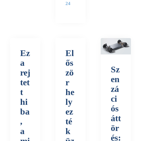
24
Ez
El
a
ős
Sz
rej
zö
en
tet
r
zá
t
he
ci
hi
ly
ós
ba
ez
átt
,
té
ör
a
k
és:
mi
üz