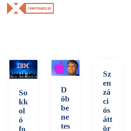
Skip
to
content
Sz
en
D
zá
So
öb
ci
kk
be
ós
ol
ne
átt
ó
tes
ör
fo