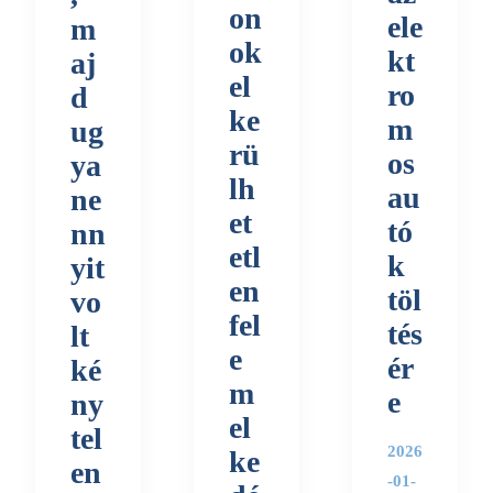
on
ele
m
ok
kt
aj
el
ro
d
ke
m
ug
rü
os
ya
lh
au
ne
et
tó
nn
etl
k
yit
en
töl
vo
fel
tés
lt
e
ér
ké
m
e
ny
el
tel
2026
ke
en
-01-