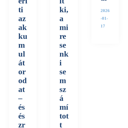
erí
lt
ti
ki,
2026
az
a
-01-
ak
mi
17
ku
re
m
se
ul
nk
át
i
or
se
od
m
at
sz
–
á
és
mí
és
tot
zr
t