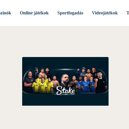
szinók
Online játékok
Sportfogadás
Videojátékok
T