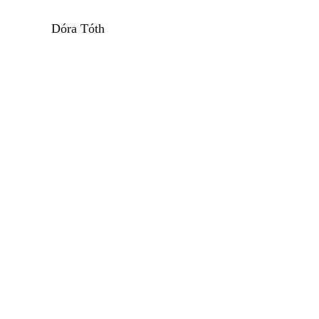
Dóra Tóth