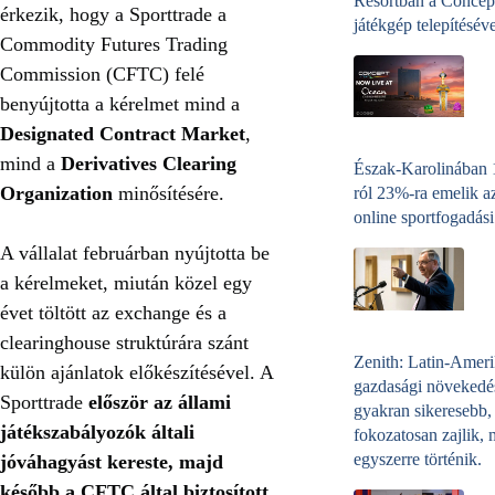
Resortban a Concep
érkezik, hogy a Sporttrade a
játékgép telepítéséve
Commodity Futures Trading
Commission (CFTC) felé
benyújtotta a kérelmet mind a
Designated Contract Market
,
mind a
Derivatives Clearing
Észak-Karolinában
Organization
minősítésére.
ról 23%-ra emelik a
online sportfogadási
A vállalat februárban nyújtotta be
a kérelmeket, miután közel egy
évet töltött az exchange és a
clearinghouse struktúrára szánt
Zenith: Latin-Amer
külön ajánlatok előkészítésével. A
gazdasági növekedé
Sporttrade
először az állami
gyakran sikeresebb,
játékszabályozók általi
fokozatosan zajlik, 
egyszerre történik.
jóváhagyást kereste, majd
később a CFTC által biztosított