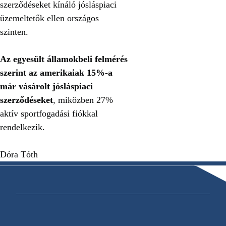
szerződéseket kínáló jósláspiaci
üzemeltetők ellen országos
szinten.
Az egyesült államokbeli felmérés
szerint
az amerikaiak 15%-a
már vásárolt jósláspiaci
szerződéseket
, miközben 27%
aktív sportfogadási fiókkal
rendelkezik.
Dóra Tóth