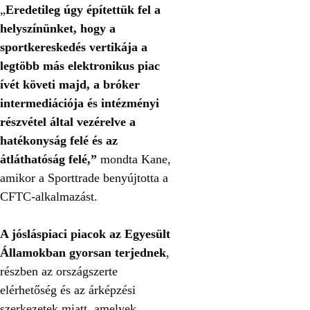
„
Eredetileg úgy építettük fel a
helyszínünket, hogy a
sportkereskedés vertikája a
legtöbb más elektronikus piac
ívét követi majd, a bróker
intermediációja és intézményi
részvétel által vezérelve a
hatékonyság felé és az
átláthatóság felé,”
mondta Kane,
amikor a Sporttrade benyújtotta a
CFTC-alkalmazást.
A jósláspiaci piacok az Egyesült
Államokban gyorsan terjednek
,
részben az országszerte
elérhetőség és az árképzési
szerkezetek miatt, amelyek