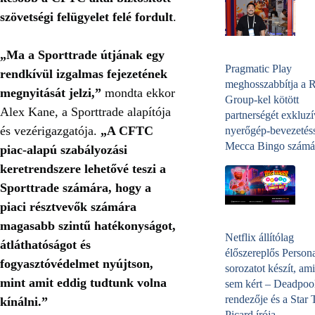
szövetségi felügyelet felé fordult
.
„Ma a Sporttrade útjának egy
Pragmatic Play
rendkívül izgalmas fejezetének
meghosszabbítja a 
megnyitását jelzi,”
mondta ekkor
Group-kel kötött
Alex Kane, a Sporttrade alapítója
partnerségét exkluzí
és vezérigazgatója.
„A CFTC
nyerőgép-bevezetéss
Mecca Bingo számá
piac-alapú szabályozási
keretrendszere lehetővé teszi a
Sporttrade számára, hogy a
piaci résztvevők számára
magasabb szintű hatékonyságot,
Netflix állítólag
átláthatóságot és
élőszereplős Person
fogyasztóvédelmet nyújtson,
sorozatot készít, ami
mint amit eddig tudtunk volna
sem kért – Deadpoo
rendezője és a Star 
kínálni.”
Picard írója