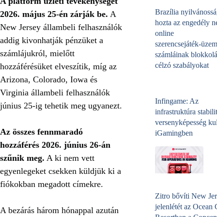
A platform üzleti tevékenységét
Brazília nyilvánossá
2026. május 25-én zárják be.
A
hozta az engedély né
New Jersey állambeli felhasználók
online
addig kivonhatják pénzüket a
szerencsejáték‑üzem
számlájukról, mielőtt
számláinak blokkolá
célzó szabályokat
hozzáférésüket elveszítik, míg az
Arizona, Colorado, Iowa és
Virginia állambeli felhasználók
Infingame: Az
június 25-ig tehetik meg ugyanezt.
infrastruktúra stabili
versenyképesség kul
Az összes fennmaradó
iGamingben
hozzáférés 2026. június 26-án
szűnik meg.
A ki nem vett
egyenlegeket csekken küldjük ki a
fiókokban megadott címekre.
Zitro bővíti New Jer
jelenlétét az Ocean
A bezárás három hónappal azután