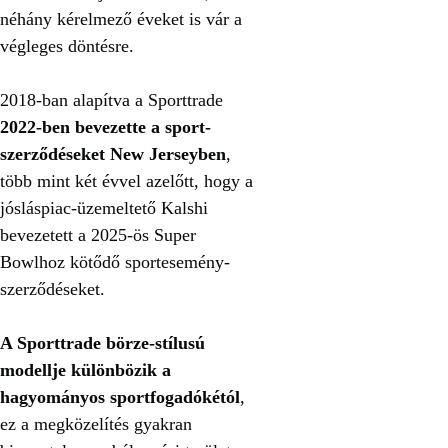
néhány kérelmező éveket is vár a
végleges döntésre.
2018-ban alapítva a Sporttrade
2022-ben bevezette a sport-
szerződéseket New Jerseyben
,
több mint két évvel azelőtt, hogy a
jósláspiac-üzemeltető Kalshi
bevezetett a 2025-ös Super
Bowlhoz kötődő sportesemény-
szerződéseket.
A Sporttrade börze-stílusú
modellje
különbözik a
hagyományos sportfogadókétól
,
ez a megközelítés gyakran