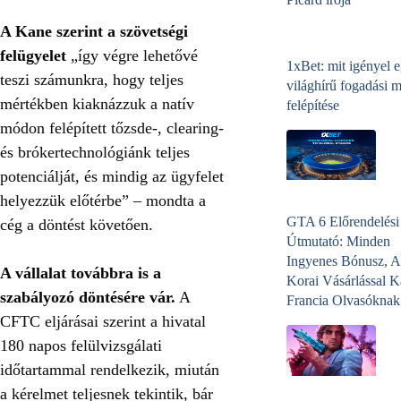
A Kane szerint a szövetségi
felügyelet
„így végre lehetővé
1xBet: mit igényel 
teszi számunkra, hogy teljes
világhírű fogadási 
mértékben kiaknázzuk a natív
felépítése
módon felépített tőzsde-, clearing-
és brókertechnológiánk teljes
potenciálját, és mindig az ügyfelet
helyezzük előtérbe” – mondta a
GTA 6 Előrendelési
cég a döntést követően.
Útmutató: Minden
Ingyenes Bónusz, A
A vállalat továbbra is a
Korai Vásárlással K
szabályozó döntésére vár.
A
Francia Olvasóknak
CFTC eljárásai szerint a hivatal
180 napos felülvizsgálati
időtartammal rendelkezik, miután
a kérelmet teljesnek tekintik, bár