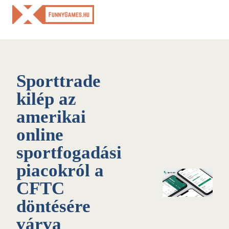
Skip
to
content
Sporttrade
kilép az
amerikai
online
sportfogadási
piacokról a
CFTC
döntésére
várva