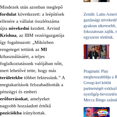
Mindezek után azonban meglepő
fordulat
következett: a leépítések
Zenith: Latin-Amer
gazdasági növekedé
ellenére a vállalat összlétszáma
gyakran sikeresebb,
újra
növekedni
kezdett. Arvind
fokozatosan zajlik, 
Krishna
, az IBM vezérigazgatója
egyszerre történik.
így fogalmazott: „Miközben
rengeteget tettünk az
MI
kihasználásáért, a teljes
foglalkoztatásunk valójában nőtt,
mert lehetővé tette, hogy más
Pragmatic Play
meghosszabbítja a 
területekbe
többet fektessünk.” A
Group-kel kötött
megtakarítások felszabadították a
partnerségét exkluzí
pénzügyi és emberi
nyerőgép-bevezetéss
erőforrásokat
, amelyeket
Mecca Bingo számá
nagyobb hozzáadott értékű
pozíciókba
irányítottak.