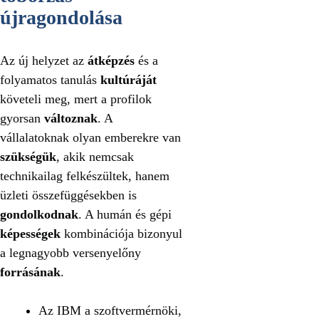
újragondolása
Az új helyzet az
átképzés
és a
folyamatos tanulás
kultúráját
követeli meg, mert a profilok
gyorsan
változnak
. A
vállalatoknak olyan emberekre van
szükségük
, akik nemcsak
technikailag felkészültek, hanem
üzleti összefüggésekben is
gondolkodnak
. A humán és gépi
képességek
kombinációja bizonyul
a legnagyobb versenyelőny
forrásának
.
Az IBM a szoftvermérnöki,