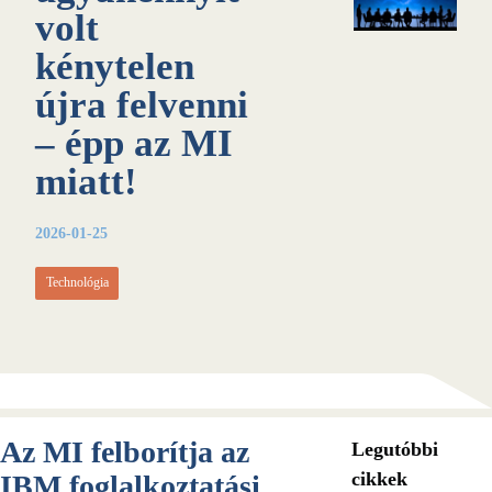
volt
kénytelen
újra felvenni
– épp az MI
miatt!
2026-01-25
Technológia
Az MI felborítja az
Legutóbbi
cikkek
IBM foglalkoztatási