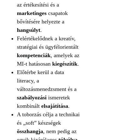
az értékesítési és a
marketinges
csapatok
bővítésére helyezte a
hangsúlyt
.
Felértékelődnek a kreatív,
stratégiai és ügyfélorientált
kompetenciák
, amelyek az
MI-t hatásosan
kiegészítik
.
Előtérbe kerül a data
literacy, a
változásmenedzsment és a
szabályozási
ismeretek
kombinált
elsajátítása
.
A toborzás célja a technikai
és „soft” készségek
összhangja
, nem pedig az
egyik kizárólagos
túlsúlya
.