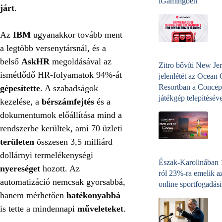
iGamingben
járt
.
Az
IBM
ugyanakkor tovább ment
a legtöbb versenytársnál, és a
belső
AskHR
megoldásával az
Zitro bővíti New Jer
ismétlődő HR-folyamatok 94%-át
jelenlétét az Ocean
Resortban a Concep
gépesítette
. A szabadságok
játékgép telepítéséve
kezelése, a
bérszámfejtés
és a
dokumentumok előállítása mind a
rendszerbe kerültek, ami 70 üzleti
területen
összesen 3,5 milliárd
dollárnyi termelékenységi
Észak-Karolinában
nyereséget
hozott. Az
ról 23%-ra emelik a
automatizáció nemcsak gyorsabbá,
online sportfogadási
hanem mérhetően
hatékonyabbá
is tette a mindennapi
műveleteket
.