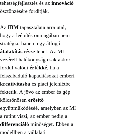
tehetségfejlesztés és az
innováció
ösztönzésére fordítják.
Az
IBM
tapasztalata arra utal,
hogy a leépítés önmagában nem
stratégia, hanem egy átfogó
átalakítás
része lehet. Az MI-
vezérelt hatékonyság csak akkor
fordul valódi
értékké
, ha a
felszabaduló kapacitásokat emberi
kreativitásba
és piaci jelenlétbe
fektetik. A jövő az ember és gép
kölcsönösen
erősítő
együttműködéséé, amelyben az MI
a rutint viszi, az ember pedig a
differenciáló
minőséget. Ebben a
modellben a vállalati