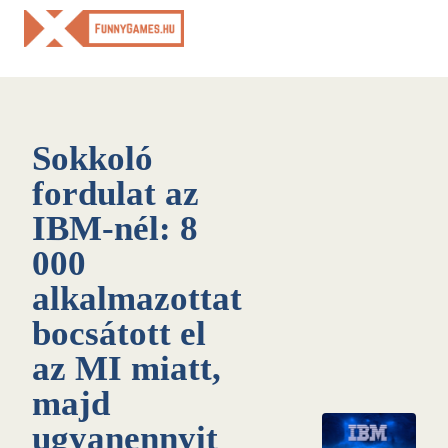
Skip
to
content
Sokkoló
fordulat az
IBM-nél: 8
000
alkalmazottat
bocsátott el
az MI miatt,
majd
ugyanennyit