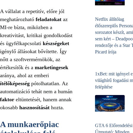
A vállalat a repetitív, előre jól
meghatározható
feladatokat
az
Netflix állítólag
élőszereplős Person
MI-re bízta, miközben a
sorozatot készít, ami
kreativitást, kritikai gondolkodást
sem kért – Deadpoo
és ügyfélkapcsolati
készségeket
rendezője és a Star 
igénylő állásokat bővítette. Így
Picard írója
nőtt a szoftvermérnökök, az
értékesítők és a
marketingesek
1xBet: mit igényel 
aránya, ahol az emberi
világhírű fogadási 
ítélőképesség
pótolhatatlan. Az
felépítése
automatizáció tehát nem a humán
faktor
eltüntetését, hanem annak
okosabb
hasznosítását
hozta.
A munkaerőpiac
GTA 6 Előrendelési
Útmutató: Minden