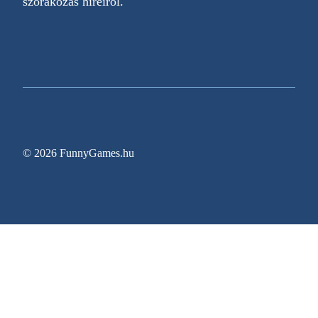
szórakozás híreiről.
© 2026 FunnyGames.hu
Sitemap
Impresszum
Adatvédelem
Oldal információk
Egy régóta várt videojáték végre megjelenési dát
Gyerekkori Nintendoját elővéve ez a harmincas n
Zitro bővíti New Jersey-i jelenlétét az Ocean Cas