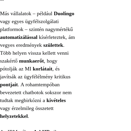
Más vállalatok – például
Duolingo
vagy egyes ügyfélszolgálati
platformok – szintén nagymértékű
automatizálással
kísérleteztek, ám
vegyes eredmények
születtek
.
Több helyen vissza kellett venni
szakértő
munkaerőt
, hogy
pótolják az MI
korlátait
, és
javítsák az ügyfélélmény kritikus
pontjait
. A rohamtempóban
bevezetett chatbotok sokszor nem
tudtak megbirkózni a
kivételes
vagy érzelmileg összetett
helyzetekkel
.