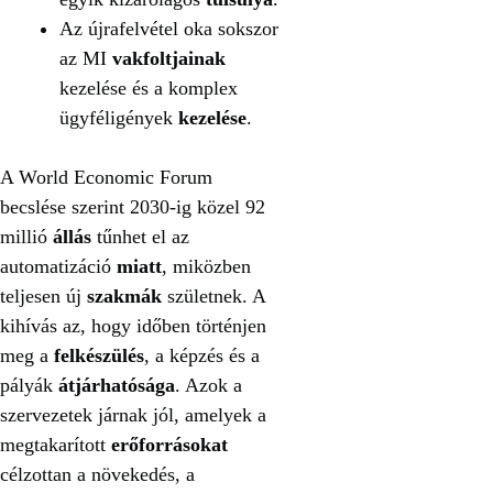
Az újrafelvétel oka sokszor
az MI
vakfoltjainak
kezelése és a komplex
ügyféligények
kezelése
.
A World Economic Forum
becslése szerint 2030-ig közel 92
millió
állás
tűnhet el az
automatizáció
miatt
, miközben
teljesen új
szakmák
születnek. A
kihívás az, hogy időben történjen
meg a
felkészülés
, a képzés és a
pályák
átjárhatósága
. Azok a
szervezetek járnak jól, amelyek a
megtakarított
erőforrásokat
célzottan a növekedés, a