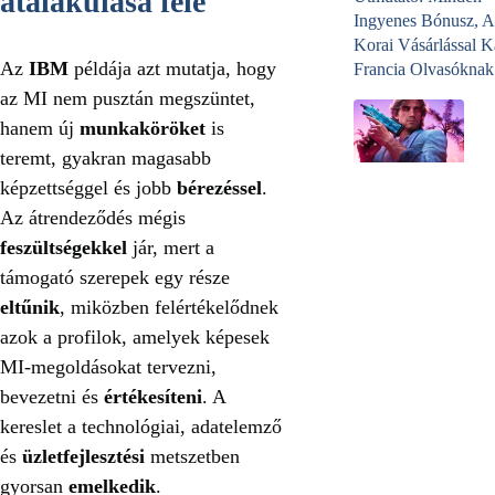
átalakulása felé
Ingyenes Bónusz, A
Korai Vásárlással K
Az
IBM
példája azt mutatja, hogy
Francia Olvasóknak
az MI nem pusztán megszüntet,
hanem új
munkaköröket
is
teremt, gyakran magasabb
képzettséggel és jobb
bérezéssel
.
Az átrendeződés mégis
feszültségekkel
jár, mert a
támogató szerepek egy része
eltűnik
, miközben felértékelődnek
azok a profilok, amelyek képesek
MI-megoldásokat tervezni,
bevezetni és
értékesíteni
. A
kereslet a technológiai, adatelemző
és
üzletfejlesztési
metszetben
gyorsan
emelkedik
.