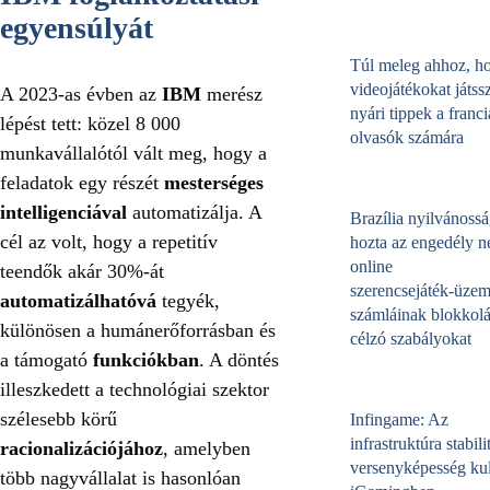
egyensúlyát
Túl meleg ahhoz, h
videojátékokat játss
A 2023-as évben az
IBM
merész
nyári tippek a franci
lépést tett: közel 8 000
olvasók számára
munkavállalótól vált meg, hogy a
feladatok egy részét
mesterséges
intelligenciával
automatizálja. A
Brazília nyilvánossá
cél az volt, hogy a repetitív
hozta az engedély né
online
teendők akár 30%-át
szerencsejáték‑üzem
automatizálhatóvá
tegyék,
számláinak blokkolá
különösen a humánerőforrásban és
célzó szabályokat
a támogató
funkciókban
. A döntés
illeszkedett a technológiai szektor
szélesebb körű
Infingame: Az
infrastruktúra stabili
racionalizációjához
, amelyben
versenyképesség kul
több nagyvállalat is hasonlóan