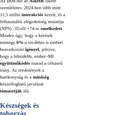
Az IBM-nél az
AskHR
sikere
szemléletes: 2024-ben több mint
11,5 millió
interakciót
kezelt, és a
felhasználói elégedettség mutatója
(NPS) -35-ről +74-re
emelkedett
.
Mindez úgy, hogy a kérések
mintegy
6%
-a továbbra is emberi
beavatkozást
igényel
, jelezve,
hogy a hibridebb, ember–MI
együttműködés
marad a célszerű
irány. Az eredmények a
hatékonyság és a
minőség
kézzelfogható javulását
támasztják
alá.
Készségek és
toborzás