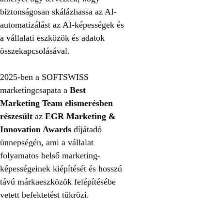
biztonságosan skálázhassa az AI-
automatizálást az AI-képességek és
a vállalati eszközök és adatok
összekapcsolásával.
2025-ben a SOFTSWISS
marketingcsapata a
Best
Marketing Team
elismerésben
részesült
az
EGR Marketing &
Innovation Awards
díjátadó
ünnepségén, ami a vállalat
folyamatos belső marketing-
képességeinek kiépítését és hosszú
távú márkaeszközök felépítésébe
vetett befektetést tükrözi.