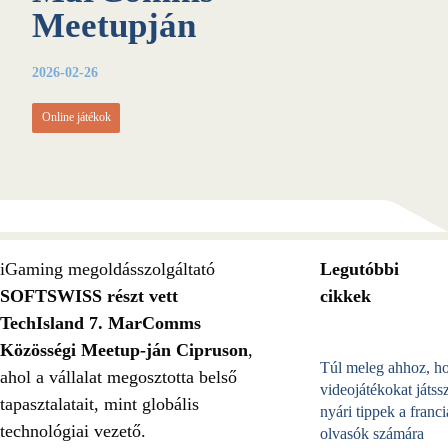
Meetupján
2026-02-26
Online játékok
iGaming megoldásszolgáltató
Legutóbbi
SOFTSWISS részt vett
cikkek
TechIsland 7. MarComms
Közösségi Meetup-ján Cipruson
,
Túl meleg ahhoz, h
ahol a vállalat megosztotta belső
videojátékokat játss
tapasztalatait, mint globális
nyári tippek a franci
technológiai vezető.
olvasók számára