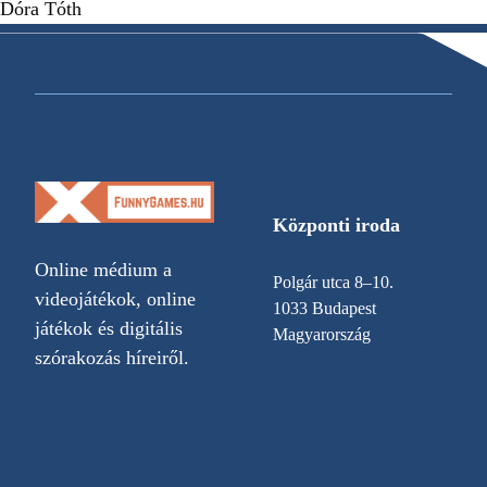
Dóra Tóth
Központi iroda
Online médium a
Polgár utca 8–10.
videojátékok, online
1033 Budapest
játékok és digitális
Magyarország
szórakozás híreiről.