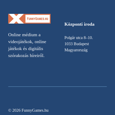
Központi iroda
Online médium a
Polgár utca 8–10.
videojátékok, online
1033 Budapest
játékok és digitális
Magyarország
szórakozás híreiről.
© 2026 FunnyGames.hu