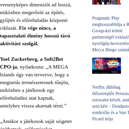
versenyképes dimenziót ad hozzá,
miközben megerősíti az építés,
Pragmatic Play
gyűjtés és előrehaladás központi
meghosszabbítja a 
ciklusát.
Fix vége nincs, a
Group-kel kötött
tapasztalati élmény hosszú távú
partnerségét exkluzí
aktivitást szolgál.
nyerőgép-bevezetéss
Mecca Bingo számá
Yoel Zuckerberg, a Soft2Bet
CPO-ja
, nyilatkozta: „A MEGA
Islands úgy van tervezve, hogy a
megtartás természetesnek tűnjön,
Netflix állítólag
miközben a játékosok egy
élőszereplős Person
előrehaladási utat kapnak,
sorozatot készít, ami
amelyhez vissza akarnak térni.”
sem kért – Deadpoo
rendezője és a Star 
Picard írója
„Amikor a játékosok saját szigetet
építhetnek, erőforrásokat