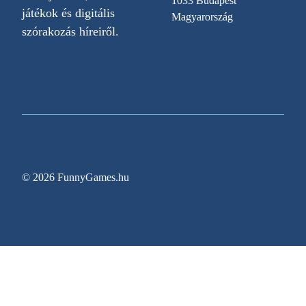
1033 Budapest
játékok és digitális
Magyarország
szórakozás híreiről.
© 2026 FunnyGames.hu
Sitemap
Impresszum
Adatvédelem
Oldal információk
Egy régóta várt videojáték végre megjelenési dát
Gyerekkori Nintendoját elővéve ez a harmincas n