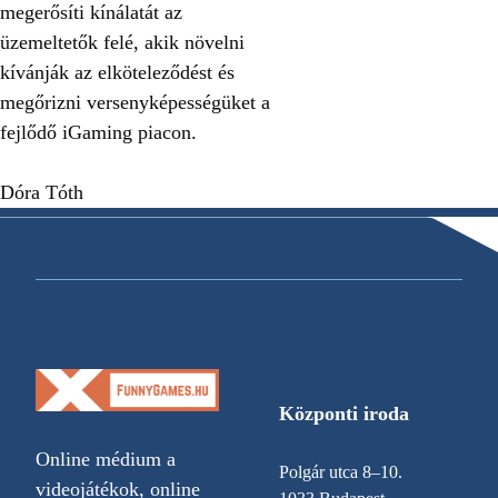
megerősíti kínálatát az
üzemeltetők felé, akik növelni
kívánják az elköteleződést és
megőrizni versenyképességüket a
fejlődő iGaming piacon.
Dóra Tóth
Központi iroda
Online médium a
Polgár utca 8–10.
videojátékok, online