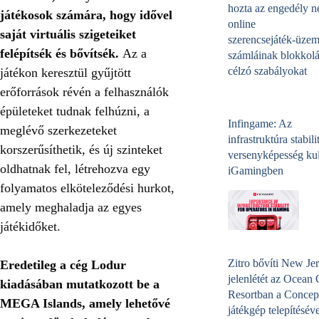
hozta az engedély né
játékosok számára, hogy idővel
online
saját virtuális szigeteiket
szerencsejáték‑üzem
felépítsék és bővítsék.
Az a
számláinak blokkolá
célzó szabályokat
játékon keresztül gyűjtött
erőforrások révén a felhasználók
épületeket tudnak felhúzni, a
Infingame: Az
meglévő szerkezeteket
infrastruktúra stabili
korszerűsíthetik, és új szinteket
versenyképesség kul
oldhatnak fel, létrehozva egy
iGamingben
folyamatos elköteleződési hurkot,
amely meghaladja az egyes
játékidőket.
Zitro bővíti New Jer
Eredetileg a cég Lodur
jelenlétét az Ocean
kiadásában mutatkozott be a
Resortban a Concep
MEGA Islands, amely lehetővé
játékgép telepítéséve