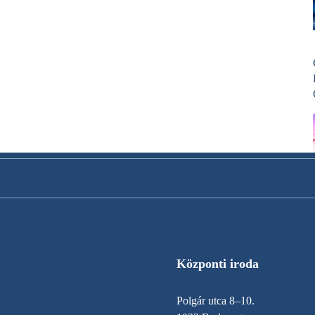
Központi iroda
Polgár utca 8–10.