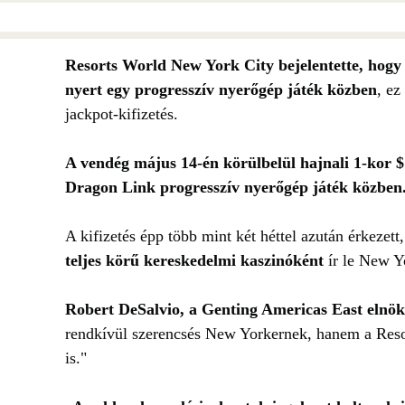
Resorts World New York City bejelentette, hogy e
nyert egy progresszív nyerőgép játék közben
,
ez
jackpot-kifizetés.
A vendég május 14-én körülbelül hajnali 1-kor $1
Dragon Link progresszív nyerőgép játék közben
A kifizetés épp több mint két héttel azután érkezet
teljes körű kereskedelmi kaszinóként
ír le New Y
Robert DeSalvio, a Genting Americas East elnök
rendkívül szerencsés New Yorkernek, hanem a Reso
is."