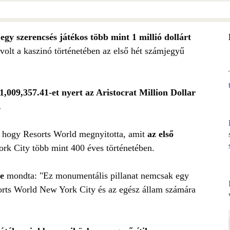
gy szerencsés játékos több mint 1 millió dollárt
 volt a kaszinó történetében az első hét számjegyű
,009,357.41-et nyert az Aristocrat Million Dollar
.
t, hogy Resorts World megnyitotta, amit
az első
ork City több mint 400 éves történetében.
e
mondta: "Ez monumentális pillanat nemcsak egy
rts World New York City és az egész állam számára