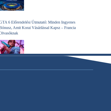
GTA 6 Előrendelési Útmutató: Minden Ingyenes
Bónusz, Amit Korai Vásárlással Kapsz – Francia
Olvasóknak