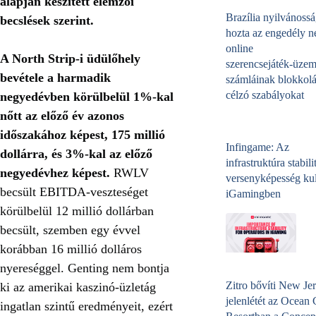
alapján készített elemzői
Brazília nyilvánossá
becslések szerint.
hozta az engedély né
online
A North Strip-i üdülőhely
szerencsejáték‑üzem
bevétele a harmadik
számláinak blokkolá
célzó szabályokat
negyedévben körülbelül 1%-kal
nőtt az előző év azonos
időszakához képest, 175 millió
Infingame: Az
dollárra, és 3%-kal az előző
infrastruktúra stabili
negyedévhez képest.
RWLV
versenyképesség kul
becsült EBITDA-veszteséget
iGamingben
körülbelül 12 millió dollárban
becsült, szemben egy évvel
korábban 16 millió dolláros
nyereséggel. Genting nem bontja
Zitro bővíti New Jer
ki az amerikai kaszinó‑üzletág
jelenlétét az Ocean
ingatlan szintű eredményeit, ezért