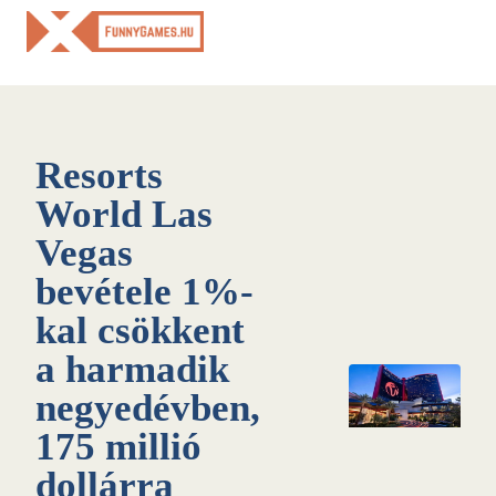
Skip
to
content
Resorts
World Las
Vegas
bevétele 1%-
kal csökkent
a harmadik
negyedévben,
175 millió
dollárra