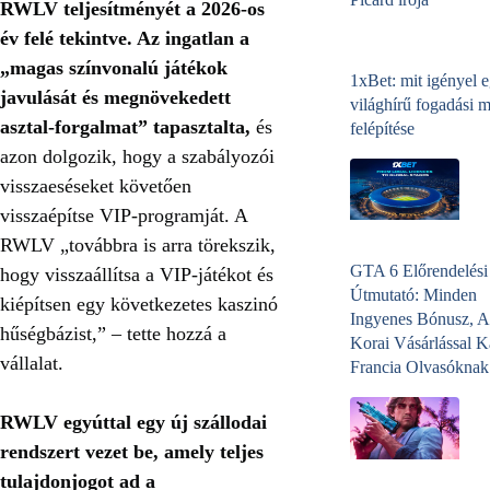
RWLV teljesítményét a 2026-os
év felé tekintve. Az ingatlan a
„magas színvonalú játékok
1xBet: mit igényel 
javulását és megnövekedett
világhírű fogadási 
asztal-forgalmat” tapasztalta,
és
felépítése
azon dolgozik, hogy a szabályozói
visszaeséseket követően
visszaépítse VIP-programját. A
RWLV „továbbra is arra törekszik,
GTA 6 Előrendelési
hogy visszaállítsa a VIP-játékot és
Útmutató: Minden
kiépítsen egy következetes kaszinó
Ingyenes Bónusz, A
hűségbázist,” – tette hozzá a
Korai Vásárlással K
vállalat.
Francia Olvasóknak
RWLV egyúttal egy új szállodai
rendszert vezet be, amely teljes
tulajdonjogot ad a