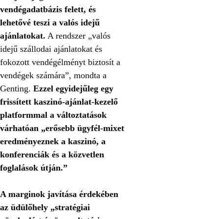
vendégadatbázis felett, és
lehetővé teszi a valós idejű
ajánlatokat.
A rendszer „valós
idejű szállodai ajánlatokat és
fokozott vendégélményt biztosít a
vendégek számára”, mondta a
Genting.
Ezzel egyidejűleg egy
frissített kaszinó‑ajánlat-kezelő
platformmal a változtatások
várhatóan „erősebb ügyfél‑mixet
eredményeznek a kaszinó, a
konferenciák és a közvetlen
foglalások útján.”
A marginok javítása érdekében
az üdülőhely „stratégiai