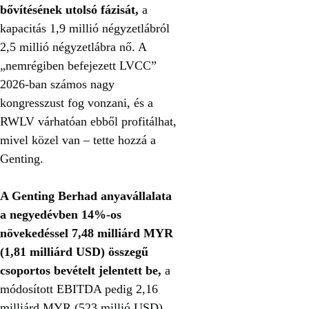
bővítésének utolsó fázisát,
a
kapacitás 1,9 millió négyzetlábról
2,5 millió négyzetlábra nő. A
„nemrégiben befejezett LVCC”
2026-ban számos nagy
kongresszust fog vonzani, és a
RWLV várhatóan ebből profitálhat,
mivel közel van – tette hozzá a
Genting.
A Genting Berhad anyavállalata
a negyedévben 14%-os
növekedéssel 7,48 milliárd MYR
(1,81 milliárd USD) összegű
csoportos bevételt jelentett be,
a
módosított EBITDA pedig 2,16
milliárd MYR (523 millió USD).