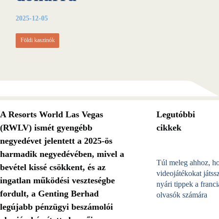
2025-12-05
Földi kaszinók
A Resorts World Las Vegas
Legutóbbi
(RWLV) ismét gyengébb
cikkek
negyedévet jelentett a 2025-ös
harmadik negyedévében, mivel a
Túl meleg ahhoz, h
bevétel kissé csökkent, és az
videojátékokat játss
ingatlan működési veszteségbe
nyári tippek a franci
fordult, a Genting Berhad
olvasók számára
legújabb pénzügyi beszámolói