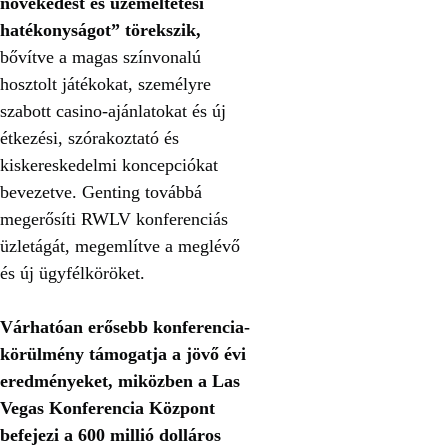
növekedést és üzemeltetési
hatékonyságot” törekszik,
bővítve a magas színvonalú
hosztolt játékokat, személyre
szabott casino‑ajánlatokat és új
étkezési, szórakoztató és
kiskereskedelmi koncepciókat
bevezetve. Genting továbbá
megerősíti RWLV konferenciás
üzletágát, megemlítve a meglévő
és új ügyfélköröket.
Várhatóan erősebb konferencia-
körülmény támogatja a jövő évi
eredményeket, miközben a Las
Vegas Konferencia Központ
befejezi a 600 millió dolláros