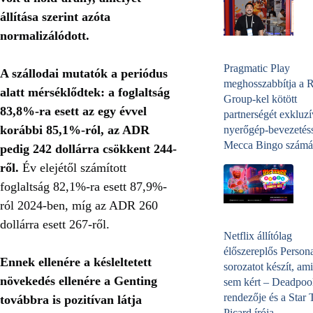
állítása szerint azóta
normalizálódott.
Pragmatic Play
A szállodai mutatók a periódus
meghosszabbítja a 
alatt mérséklődtek: a foglaltság
Group-kel kötött
83,8%-ra esett az egy évvel
partnerségét exkluzí
korábbi 85,1%-ról, az ADR
nyerőgép-bevezetéss
Mecca Bingo számá
pedig 242 dollárra csökkent 244-
ről.
Év elejétől számított
foglaltság 82,1%-ra esett 87,9%-
ról 2024-ben, míg az ADR 260
dollárra esett 267-ről.
Netflix állítólag
élőszereplős Person
Ennek ellenére a késleltetett
sorozatot készít, ami
növekedés ellenére a Genting
sem kért – Deadpoo
rendezője és a Star 
továbbra is pozitívan látja
Picard írója