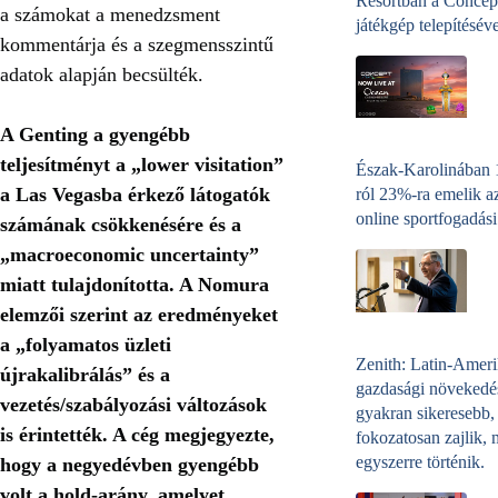
Resortban a Concep
a számokat a menedzsment
játékgép telepítéséve
kommentárja és a szegmensszintű
adatok alapján becsülték.
A Genting a gyengébb
teljesítményt a „lower visitation”
Észak-Karolinában
a Las Vegasba érkező látogatók
ról 23%-ra emelik a
online sportfogadási
számának csökkenésére és a
„macroeconomic uncertainty”
miatt tulajdonította. A Nomura
elemzői szerint az eredményeket
a „folyamatos üzleti
Zenith: Latin-Amer
újrakalibrálás” és a
gazdasági növekedé
vezetés/szabályozási változások
gyakran sikeresebb,
is érintették. A cég megjegyezte,
fokozatosan zajlik, 
egyszerre történik.
hogy a negyedévben gyengébb
volt a hold‑arány, amelyet