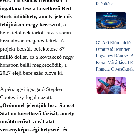
éves, 448 szobás Henderson-i
felépítése
ingatlana lesz a következő Red
Rock üdülőhely, amely jelentős
felújításon megy keresztül
, a
befektetőknek tartott hívás során
hivatalosan megerősítették.
A
GTA 6 Előrendelési
projekt becsült befektetése 87
Útmutató: Minden
Ingyenes Bónusz, A
millió dollár, és a következő négy
Korai Vásárlással K
hónapon belül megkezdődik, a
Francia Olvasóknak
2027 eleji befejezés tűzve ki.
A pénzügyi igazgató Stephen
Cootey így fogalmazott:
„
Örömmel jelentjük be a Sunset
Station következő fázisát, amely
tovább erősíti a vállalat
versenyképességi helyzetét és