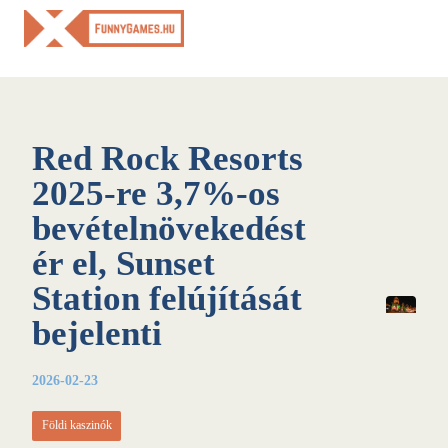
Skip
to
content
Red Rock Resorts
2025-re 3,7%-os
bevételnövekedést
ér el, Sunset
Station felújítását
bejelenti
2026-02-23
Földi kaszinók