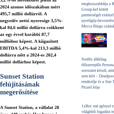
meghosszabbítja a 
2024 azonos időszakában mért
Group-kel kötött
495,7 millió dollárról. A
partnerségét exkluzí
negyedév nettó nyeresége 3,5%-
nyerőgép-bevezetéss
Mecca Bingo számá
kal 84,6 millió dollárra csökkent
az egy évvel korábbi 87,7
millióhoz képest. A kiigazított
EBITDA 5,4%-kal 213,3 millió
dollárra nőtt a 2024-es 202,4
Netflix állítólag
millió dollárhoz képest.
élőszereplős Person
sorozatot készít, ami
Sunset Station
sem kért – Deadpoo
rendezője és a Star 
felújításának
Picard írója
megerősítése
1xBet: mit igényel 
A Sunset Station, a vállalat 28
világhírű fogadási 