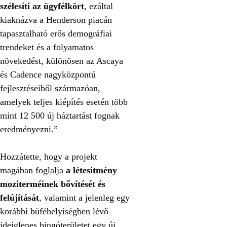
szélesíti az ügyfélkört
, ezáltal
kiaknázva a Henderson piacán
tapasztalható erős demográfiai
trendeket és a folyamatos
növekedést, különösen az Ascaya
és Cadence nagyközpontú
fejlesztéseiből származóan,
amelyek teljes kiépítés esetén több
mint 12 500 új háztartást fognak
eredményezni.”
Hozzátette, hogy a projekt
magában foglalja
a létesítmény
moziterméinek bővítését és
felújítását
, valamint a jelenleg egy
korábbi büféhelyiségben lévő
ideiglenes bingóterületet egy új,