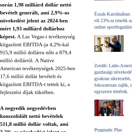
során 1,98 milliárd dollár nettó
bevételt generált, ami 2,9%-os
Észak-Karolinában
növekedést jelent az 2024-ben
ról 23%-ra emelik a
online sportfogadási
mért 1,93 milliárd dollárhoz
képest.
A Las Vegas-i tevékenység
kiigazított EBITDA-ja 4,2%-kal
915,9 millió dollárra nőtt a 879,4
millió dollárról. A Native
Zenith: Latin-Amer
American tevékenységek 2025-ben
gazdasági növekedé
17,6 millió dollár bevételt és
gyakran sikeresebb,
kiigazított EBITDA-t tettek ki, a
fokozatosan zajlik, 
egyszerre történik.
fejlesztési díjak tükrében.
A negyedik negyedévben
konszolidált nettó bevételek
511,8 millió dollár voltak, ami
Pragmatic Play
3,2%-os növekedést jelent az