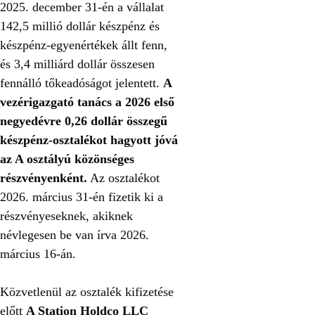
2025. december 31-én a vállalat
142,5 millió dollár készpénz és
készpénz-egyenértékek állt fenn,
és 3,4 milliárd dollár összesen
fennálló tőkeadóságot jelentett.
A
vezérigazgató tanács a 2026 első
negyedévre 0,26 dollár összegű
készpénz-osztalékot hagyott jóvá
az A osztályú közönséges
részvényenként.
Az osztalékot
2026. március 31-én fizetik ki a
részvényeseknek, akiknek
névlegesen be van írva 2026.
március 16-án.
Közvetlenül az osztalék kifizetése
előtt
A Station Holdco LLC