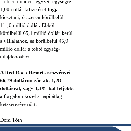
Holdco minden jegyzett egységre
1,00 dollár kifizetését fogja
kiosztani, összesen körülbelül
111,0 millió dollár. Ebből
körülbelül 65,1 millió dollár kerül
a vállalathoz, és körülbelül 45,9
millió dollár a többi egység-
tulajdonoshoz.
A Red Rock Resorts részvényei
66,79 dolláron zártak, 1,28
dollárral, vagy 1,3%-kal feljebb
,
a forgalom közel a napi átlag
kétszeresére nőtt.
Dóra Tóth