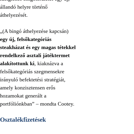
állandó helyre történő
áthelyezését.
„(A bingó áthelyezése kapcsán)
egy új, felsőkategóriás
steakházat és egy magas tétekkel
rendelkező asztali játéktermet
alakítottunk ki
, kiaknázva a
felsőkategóriás szegmensekre
irányuló befektetési stratégiát,
amely konzisztensen erős
hozamokat generált a
portfóliónkban” – mondta Cootey.
Osztalékfizetések