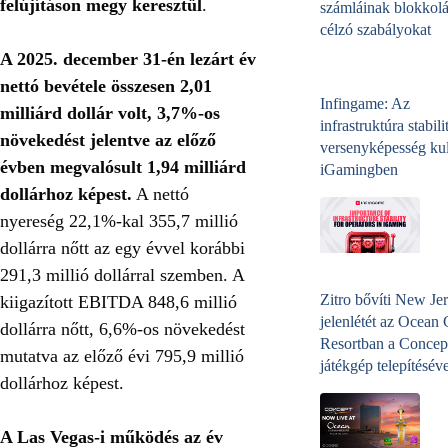
felújításon megy keresztül
.
számláinak blokkolá
célzó szabályokat
A 2025. december 31-én lezárt év
nettó bevétele összesen 2,01
Infingame: Az
milliárd dollár volt, 3,7%-os
infrastruktúra stabili
növekedést jelentve az előző
versenyképesség kul
évben megvalósult 1,94 milliárd
iGamingben
dollárhoz képest.
A nettó
nyereség 22,1%-kal 355,7 millió
dollárra nőtt az egy évvel korábbi
291,3 millió dollárral szemben. A
Zitro bővíti New Jer
kiigazított EBITDA 848,6 millió
jelenlétét az Ocean
dollárra nőtt, 6,6%-os növekedést
Resortban a Concep
mutatva az előző évi 795,9 millió
játékgép telepítéséve
dollárhoz képest.
A Las Vegas-i működés az év