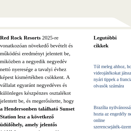
Red Rock Resorts
2025-re
Legutóbbi
vonatkozóan növekedő bevételt és
cikkek
működési eredményt jelentett be,
miközben a negyedik negyedév
Túl meleg ahhoz, h
nettó nyeresége a tavalyi évhez
videojátékokat játss
képest kismértékben csökkent. A
nyári tippek a franci
vállalat egyaránt negyedéves és
olvasók számára
különleges készpénzes osztalékot
jelentett be, és megerősítette, hogy
Brazília nyilvánossá
a Hendersonben található Sunset
hozta az engedély né
Station lesz a következő
online
üdülőhely, amely jelentős
szerencsejáték‑üzem