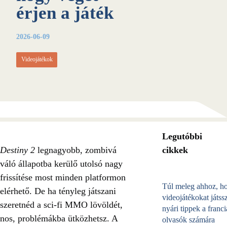
érjen a játék
2026-06-09
Videojátékok
Legutóbbi
Destiny 2
legnagyobb, zombivá
cikkek
váló állapotba kerülő utolsó nagy
frissítése most minden platformon
Túl meleg ahhoz, h
elérhető. De ha tényleg játszani
videojátékokat játss
szeretnéd a sci-fi MMO lövöldét,
nyári tippek a franci
nos, problémákba ütközhetsz. A
olvasók számára