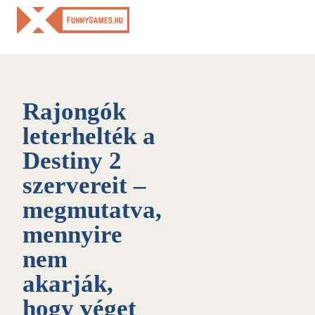
Skip
to
content
Rajongók
leterhelték a
Destiny 2
szervereit –
megmutatva,
mennyire
nem
akarják,
hogy véget