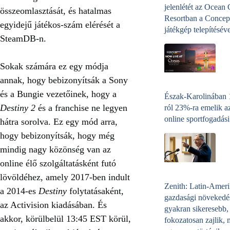
jelenlétét az Ocean
összeomlasztását, és hatalmas
Resortban a Concep
egyidejű játékos-szám elérését a
játékgép telepítéséve
SteamDB-n.
Sokak számára ez egy módja
annak, hogy bebizonyítsák a Sony
és a Bungie vezetőinek, hogy a
Észak-Karolinában
Destiny 2
és a franchise ne legyen
ról 23%-ra emelik a
online sportfogadási
hátra sorolva. Ez egy mód arra,
hogy bebizonyítsák, hogy még
mindig nagy közönség van az
online élő szolgáltatásként futó
lövöldéhez, amely 2017-ben indult
Zenith: Latin-Amer
a 2014-es
Destiny
folytatásaként,
gazdasági növekedé
az Activision kiadásában. És
gyakran sikeresebb,
akkor, körülbelül 13:45 EST körül,
fokozatosan zajlik, 