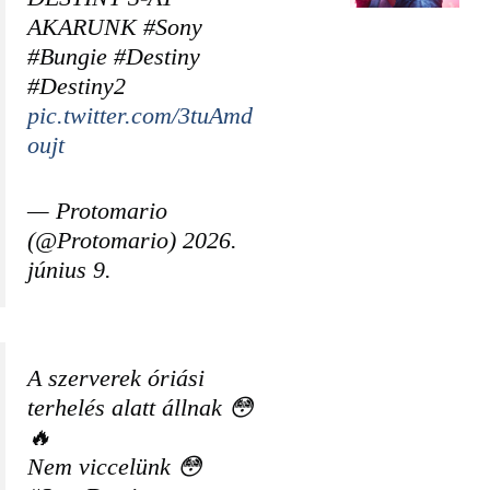
AKARUNK #Sony
#Bungie #Destiny
#Destiny2
pic.twitter.com/3tuAmd
oujt
— Protomario
(@Protomario) 2026.
június 9.
A szerverek óriási
terhelés alatt állnak 😳
🔥
Nem viccelünk 😳