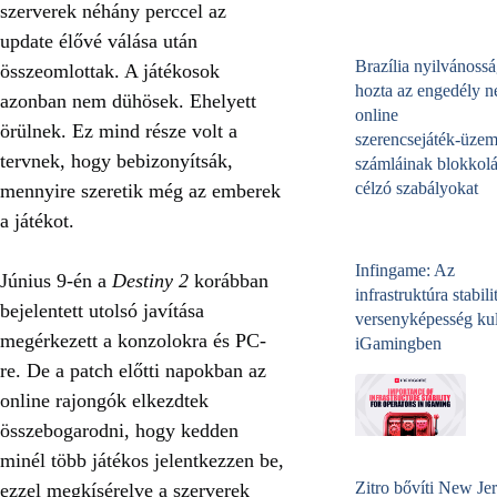
szerverek néhány perccel az
update élővé válása után
Brazília nyilvánossá
összeomlottak. A játékosok
hozta az engedély né
azonban nem dühösek. Ehelyett
online
örülnek. Ez mind része volt a
szerencsejáték‑üzem
tervnek, hogy bebizonyítsák,
számláinak blokkolá
célzó szabályokat
mennyire szeretik még az emberek
a játékot.
Infingame: Az
Június 9-én a
Destiny 2
korábban
infrastruktúra stabili
bejelentett utolsó javítása
versenyképesség kul
megérkezett a konzolokra és PC-
iGamingben
re. De a patch előtti napokban az
online rajongók elkezdtek
összebogarodni, hogy kedden
minél több játékos jelentkezzen be,
Zitro bővíti New Jer
ezzel megkísérelve a szerverek