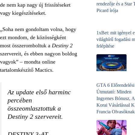
rendezője és a Star 
de nem kap nagy új frissítéseket
Picard írója
vagy kiegészítéseket.
„Soha nem gondoltam volna, hogy
1xBet: mit igényel 
ezt mondom, de közösségként
világhírű fogadási 
most összeromboltuk a
Destiny 2
felépítése
szervereit, és ebben nagyon boldog
vagyok” – mondta online
tartalomkészítő Mactics.
GTA 6 Előrendelési
Az update első harminc
Útmutató: Minden
Ingyenes Bónusz, A
percében
Korai Vásárlással K
összeomlasztottuk a
Francia Olvasóknak
Destiny 2 szervereit.
DESTINY 3-AT