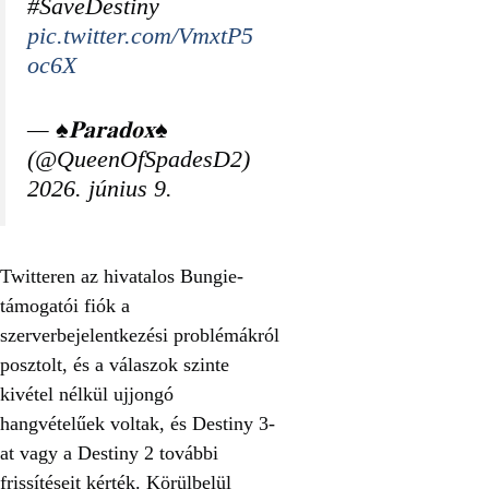
#SaveDestiny
pic.twitter.com/VmxtP5
oc6X
— ♠️𝐏𝐚𝐫𝐚𝐝𝐨𝐱♠️
(@QueenOfSpadesD2)
2026. június 9.
Twitteren az hivatalos Bungie-
támogatói fiók a
szerverbejelentkezési problémákról
posztolt, és a válaszok szinte
kivétel nélkül ujjongó
hangvételűek voltak, és Destiny 3-
at vagy a Destiny 2 további
frissítéseit kérték. Körülbelül