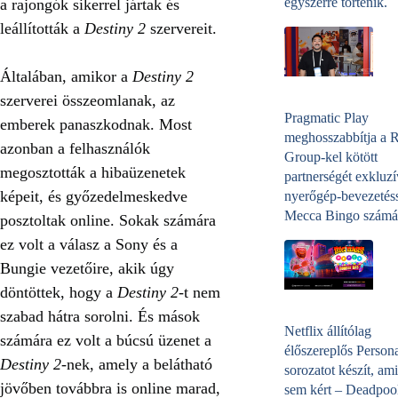
egyszerre történik.
a rajongók sikerrel jártak és
leállították a
Destiny 2
szervereit.
Általában, amikor a
Destiny 2
szerverei összeomlanak, az
Pragmatic Play
emberek panaszkodnak. Most
meghosszabbítja a 
azonban a felhasználók
Group-kel kötött
megosztották a hibaüzenetek
partnerségét exkluzí
képeit, és győzedelmeskedve
nyerőgép-bevezetéss
Mecca Bingo számá
posztoltak online. Sokak számára
ez volt a válasz a Sony és a
Bungie vezetőire, akik úgy
döntöttek, hogy a
Destiny 2
-t nem
szabad hátra sorolni. És mások
Netflix állítólag
számára ez volt a búcsú üzenet a
élőszereplős Person
Destiny 2
-nek, amely a belátható
sorozatot készít, ami
jövőben továbbra is online marad,
sem kért – Deadpoo