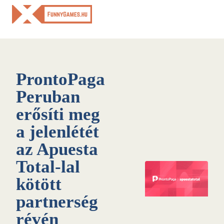
Skip
to
content
ProntoPaga
Peruban
erősíti meg
a jelenlétét
az Apuesta
Total-lal
kötött
partnerség
révén