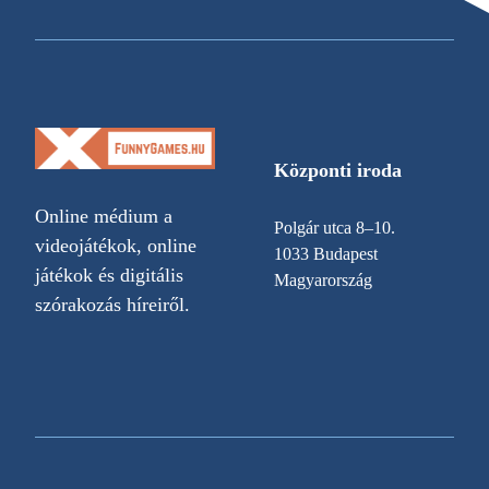
Központi iroda
Online médium a
Polgár utca 8–10.
videojátékok, online
1033 Budapest
játékok és digitális
Magyarország
szórakozás híreiről.