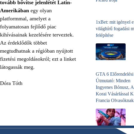
tovább bővítse jelenlétét Latin-
Amerikában
egy olyan
platformmal, amelyet a
1xBet: mit igényel 
folyamatosan fejlődő piac
világhírű fogadási 
kihívásainak kezelésére terveztek.
felépítése
Az érdeklődők többet
megtudhatnak a régióban nyújtott
fizetési megoldásokról; ezt a linket
látogassák meg.
GTA 6 Előrendelési
Útmutató: Minden
Dóra Tóth
Ingyenes Bónusz, A
Korai Vásárlással K
Francia Olvasóknak