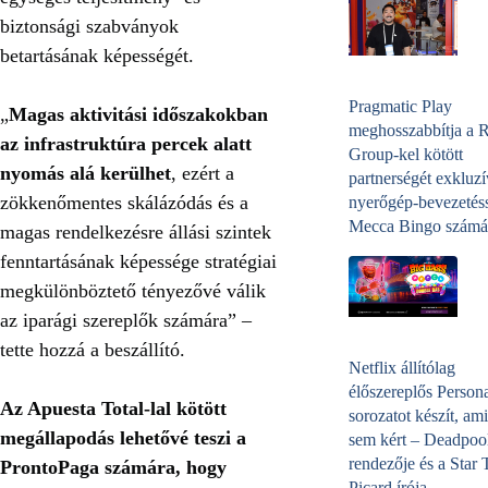
biztonsági szabványok
betartásának képességét.
Pragmatic Play
„
Magas aktivitási időszakokban
meghosszabbítja a 
az infrastruktúra percek alatt
Group-kel kötött
nyomás alá kerülhet
, ezért a
partnerségét exkluzí
zökkenőmentes skálázódás és a
nyerőgép-bevezetéss
Mecca Bingo számá
magas rendelkezésre állási szintek
fenntartásának képessége stratégiai
megkülönböztető tényezővé válik
az iparági szereplők számára” –
tette hozzá a beszállító.
Netflix állítólag
élőszereplős Person
Az Apuesta Total-lal kötött
sorozatot készít, ami
megállapodás lehetővé teszi a
sem kért – Deadpoo
rendezője és a Star 
ProntoPaga számára, hogy
Picard írója