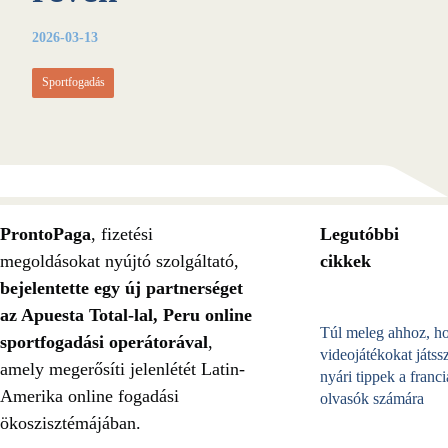
2026-03-13
Sportfogadás
ProntoPaga
, fizetési
Legutóbbi
megoldásokat nyújtó szolgáltató,
cikkek
bejelentette egy új partnerséget
az Apuesta Total-lal, Peru online
Túl meleg ahhoz, h
sportfogadási operátorával
,
videojátékokat játss
amely megerősíti jelenlétét Latin-
nyári tippek a franci
Amerika online fogadási
olvasók számára
ökoszisztémájában.