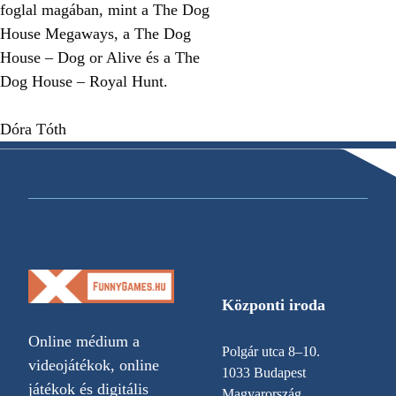
foglal magában, mint a The Dog
House Megaways, a The Dog
House – Dog or Alive és a The
Dog House – Royal Hunt.
Dóra Tóth
Központi iroda
Online médium a
Polgár utca 8–10.
videojátékok, online
1033 Budapest
játékok és digitális
Magyarország