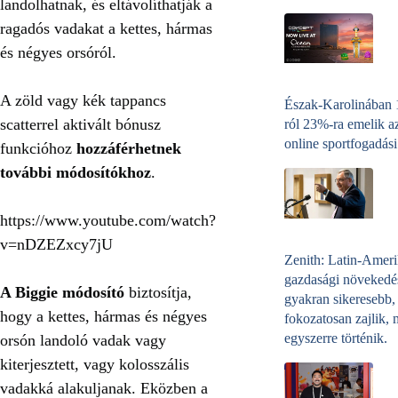
landolhatnak, és eltávolíthatják a
ragadós vadakat a kettes, hármas
és négyes orsóról.
A zöld vagy kék tappancs
Észak-Karolinában
scatterrel aktivált bónusz
ról 23%-ra emelik a
online sportfogadási
funkcióhoz
hozzáférhetnek
további módosítókhoz
.
https://www.youtube.com/watch?
v=nDZEZxcy7jU
Zenith: Latin-Amer
gazdasági növekedé
A Biggie módosító
biztosítja,
gyakran sikeresebb,
hogy a kettes, hármas és négyes
fokozatosan zajlik, 
egyszerre történik.
orsón landoló vadak vagy
kiterjesztett, vagy kolosszális
vadakká alakuljanak. Eközben a