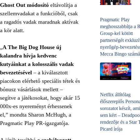
Ghost Out módosító
eltávolítja a
szellemvadakat a funkcióból, csak
Pragmatic Play
a ragadós vadak maradnak aktívak
meghosszabbítja a 
a kör alatt.
Group-kel kötött
partnerségét exkluzí
„
A The Big Dog
House új
nyerőgép-bevezetéss
Mecca Bingo számá
kalandra hívja kedvenc
kutyáinkat a kolosszális vadak
bevezetésével
– a kiválasztott
piacokon elérhető speciális tétek és
bónusz vásárlások mellett –
Netflix állítólag
segítve a játékosokat, hogy akár 15
élőszereplős Person
000x-es nyereményt érhessenek
sorozatot készít, ami
el,” mondta Sharon McHugh, a
sem kért – Deadpoo
rendezője és a Star 
Pragmatic Play PR-igazgatója.
Picard írója
A játék továbbá
a szabályozott