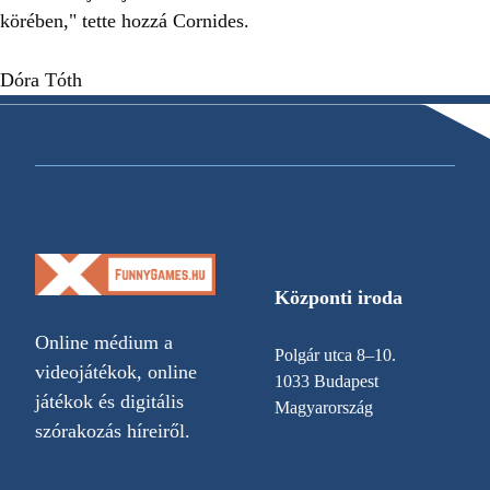
körében," tette hozzá Cornides.
Dóra Tóth
Központi iroda
Online médium a
Polgár utca 8–10.
videojátékok, online
1033 Budapest
játékok és digitális
Magyarország
szórakozás híreiről.