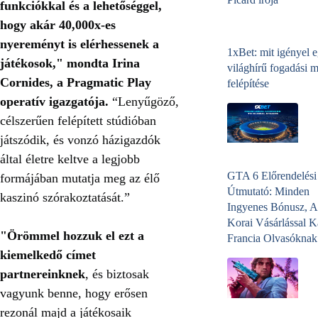
funkciókkal és a lehetőséggel,
hogy akár 40,000x-es
nyereményt is elérhessenek a
1xBet: mit igényel 
játékosok," mondta Irina
világhírű fogadási 
Cornides, a Pragmatic Play
felépítése
operatív igazgatója.
“Lenyűgöző,
célszerűen felépített stúdióban
játszódik, és vonzó házigazdók
által életre keltve a legjobb
GTA 6 Előrendelési
formájában mutatja meg az élő
Útmutató: Minden
kaszinó szórakoztatását.”
Ingyenes Bónusz, A
Korai Vásárlással K
"Örömmel hozzuk el ezt a
Francia Olvasóknak
kiemelkedő címet
partnereinknek
, és biztosak
vagyunk benne, hogy erősen
rezonál majd a játékosaik