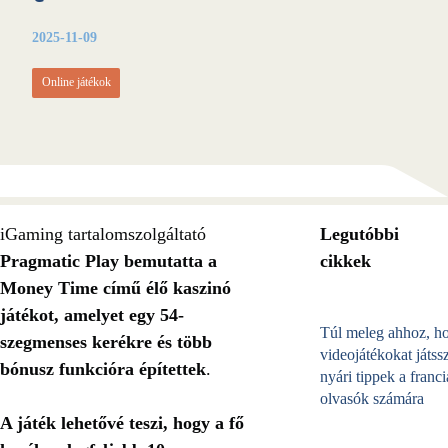
2025-11-09
Online játékok
iGaming tartalomszolgáltató
Legutóbbi
Pragmatic Play bemutatta a
cikkek
Money Time című élő kaszinó
játékot, amelyet egy 54-
Túl meleg ahhoz, h
szegmenses kerékre és több
videojátékokat játss
bónusz funkcióra építettek
.
nyári tippek a franci
olvasók számára
A játék lehetővé teszi, hogy a fő