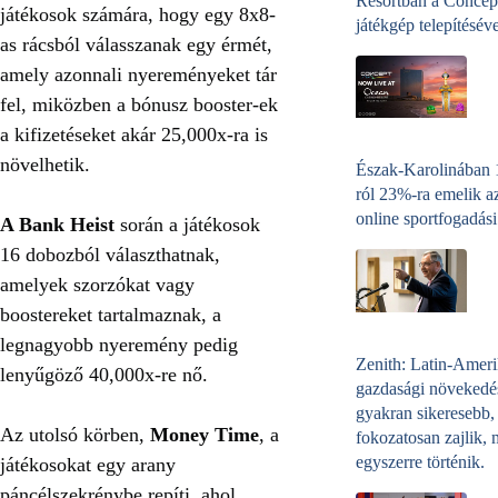
Resortban a Concep
játékosok számára, hogy egy 8x8-
játékgép telepítéséve
as rácsból válasszanak egy érmét,
amely azonnali nyereményeket tár
fel, miközben a bónusz booster-ek
a kifizetéseket akár 25,000x-ra is
növelhetik.
Észak-Karolinában
ról 23%-ra emelik a
online sportfogadási
A Bank Heist
során a játékosok
16 dobozból választhatnak,
amelyek szorzókat vagy
boostereket tartalmaznak, a
legnagyobb nyeremény pedig
Zenith: Latin-Amer
lenyűgöző 40,000x-re nő.
gazdasági növekedé
gyakran sikeresebb,
Az utolsó körben,
Money Time
, a
fokozatosan zajlik, 
egyszerre történik.
játékosokat egy arany
páncélszekrénybe repíti, ahol