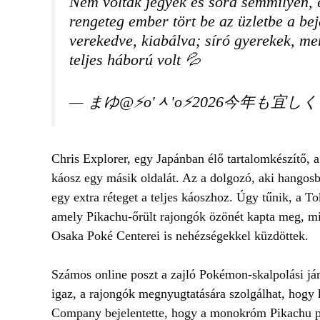
Nem voltak jegyek és sora semmilyen, e
rengeteg ember tört be az üzletbe a bej
verekedve, kiabálva; síró gyerekek, m
teljes háború volt 💦
— まゆ@⚡️o'ᆺ'o⚡️2026今年も宜しく (@a
Chris Explorer, egy Japánban élő tartalomkészítő, a
káosz egy másik oldalát. Az a dolgozó, aki hangos
egy extra réteget a teljes káoszhoz. Úgy tűnik, a 
amely Pikachu-őrült rajongók özönét kapta meg, miv
Osaka Poké Centerei is nehézségekkel küzdöttek.
Számos online poszt a zajló Pokémon-skalpolási jár
igaz, a rajongók megnyugtatására szolgálhat, hog
Company bejelentette, hogy a monokróm Pikachu pl