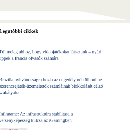
Legutóbbi cikkek
Túl meleg ahhoz, hogy videojátékokat játsszunk – nyári
tippek a francia olvasók számára
Brazília nyilvánosságra hozta az engedély nélküli online
szerencsejáték‑üzemeltetők számláinak blokkolását célzó
szabályokat
Infingame: Az infrastruktúra stabilitása a
versenyképesség kulcsa az iGamingben