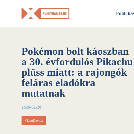
Skip
to
Földi ka
content
Pokémon bolt káoszban
a 30. évfordulós Pikachu
plüss miatt: a rajongók
feláras eladókra
mutatnak
2026-02-28
Videojátékok