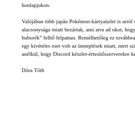
honlapjukon.
Valójában több japán Pokémon-kártyaüzlet is arról 
alacsonysága miatt bezártak, ami arra ad okot, hog
buborék” felhő felpattan. Remélhetőleg ez továbbra 
egy kivételes eset volt az ünneplések miatt, mert 
anélkül, hogy Discord készlet-értesítőszerverekre
Dóra Tóth