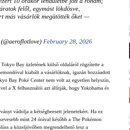
zért 10 órakor lendületbe jött a roham;
áratok felől, egymást lökdösve,
ert más vásárlók megütötték őket —
eroflotlove)
February 28, 2026
 Tokyo Bay üzletének külső oldaláról rögzítette a
bemondóval kiabált a vásárlóknak, igazán hozzáadott
Tokyo Bay Poké Center nem volt az egyetlen helyszín,
el a X felhasználói azt állítják, hogy Yokohama és
ványt vádolja a kétségbeesett jelenetekért. Ha ez
y kevesebb mint 24 órával később a The Pokémon
üss a közeljövőben megrendelhető lesz a