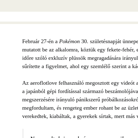
Február 27-én a
Pokémon
30. születésnapját ünnep
mutatott be az alkalomra, köztük egy fekete-fehér, 
időre szóló exkluzív plüssök megragadására irányu
sűrítette a figyelmet, ahol egy szemlélő szerint a ká
Az aeroflotlove felhasználó megosztott egy videót
a japánból gépi fordítással származó beszámolójával
megszerzésére irányuló pánikszerű próbálkozásokró
megfordultam, és rengeteg ember rohant be az üzlet
verekedtek, kiabáltak, a gyerekek sírtak, mert más 