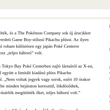
elték, és a The Pokémon Company sok új árucikket
eredeti Game Boy-stílusú Pikachu plüsst. Az ilyen
ló roham különösen egy japán Poké Centerre
osz „teljes háború” volt.
 a Tokyo Bay Poké Centerben zajló lármáról az X-en,
 együtt a limitált kiadású plüss Pikachu
l. „Nem voltak jegyek vagy sorok, ezért 10 órakor
be minden bejáraton keresztül, lökdösődtek,
vásárlók megütötték őket, teljes háború volt.”