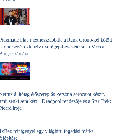
Pragmatic Play meghosszabbítja a Rank Group-kel kötött
partnerségét exkluzív nyerőgép-bevezetéssel a Mecca
Bingo számára
Netflix állítólag élőszereplős Persona-sorozatot készít,
amit senki sem kért – Deadpool rendezője és a Star Trek:
Picard írója
1xBet: mit igényel egy világhírű fogadási márka
felépítése