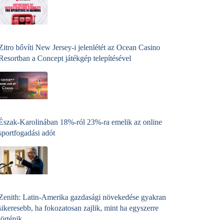
Zitro bővíti New Jersey-i jelenlétét az Ocean Casino
Resortban a Concept játékgép telepítésével
Észak-Karolinában 18%-ról 23%-ra emelik az online
sportfogadási adót
Zenith: Latin-Amerika gazdasági növekedése gyakran
sikeresebb, ha fokozatosan zajlik, mint ha egyszerre
történik.