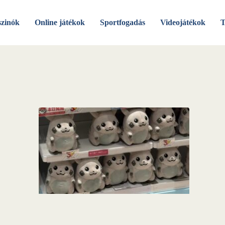
szinók
Online játékok
Sportfogadás
Videojátékok
T