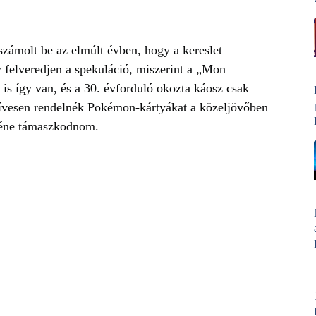
számolt be az elmúlt évben, hogy a kereslet
y felveredjen a spekuláció, miszerint a „Mon
is így van, és a 30. évforduló okozta káosz csak
szívesen rendelnék Pokémon-kártyákat a közeljövőben
 kéne támaszkodnom.