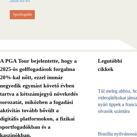
2026-03-03
Sportfogadás
A PGA Tour bejelentette, hogy a
Legutóbbi
2025-ös golffogadások forgalma
cikkek
20%-kal nőtt, ezzel immár
negyedik egymást követő évben
Túl meleg ahhoz, h
tartva a kétszámjegyű növekedés
videojátékokat játss
sorozatát, miközben a fogadási
nyári tippek a franci
aktivitás tovább bővült a
olvasók számára
digitális platformokon, a fizikai
sportfogadókban és a
Brazília nyilvánossá
kaszinókban.