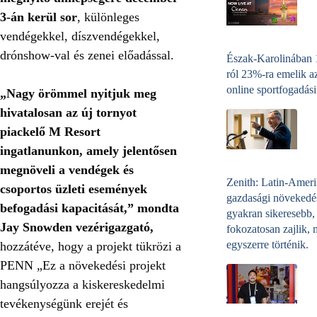
3-án kerül sor
, különleges
vendégekkel, díszvendégekkel,
drónshow-val és zenei előadással.
Észak-Karolinában
ról 23%-ra emelik a
online sportfogadási
„Nagy örömmel nyitjuk meg
hivatalosan az új tornyot
piackelő M Resort
ingatlanunkon, amely jelentősen
megnöveli a vendégek és
Zenith: Latin-Amer
csoportos üzleti események
gazdasági növekedé
befogadási kapacitását,” mondta
gyakran sikeresebb,
Jay Snowden vezérigazgató,
fokozatosan zajlik, 
egyszerre történik.
hozzátéve, hogy a projekt tükrözi a
PENN „Ez a növekedési projekt
hangsúlyozza a kiskereskedelmi
tevékenységünk erejét és