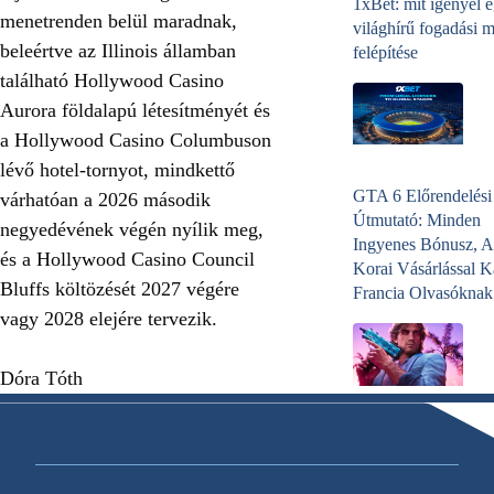
1xBet: mit igényel 
menetrenden belül maradnak,
világhírű fogadási 
beleértve az Illinois államban
felépítése
található Hollywood Casino
Aurora földalapú létesítményét és
a Hollywood Casino Columbuson
lévő hotel-tornyot, mindkettő
GTA 6 Előrendelési
várhatóan a 2026 második
Útmutató: Minden
negyedévének végén nyílik meg,
Ingyenes Bónusz, A
és a Hollywood Casino Council
Korai Vásárlással K
Bluffs költözését 2027 végére
Francia Olvasóknak
vagy 2028 elejére tervezik.
Dóra Tóth