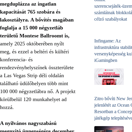
megduplázza az ingatlan
szerencsejáték‑üzem
kapacitását 765 szobára és
számláinak blokkolá
célzó szabályokat
lakosztályra. A bővítés magában
foglalja a 15 000 négyzetláb
területű Montese Ballroomt is,
Infingame: Az
amely 2025 októberében nyílt
infrastruktúra stabili
meg, és ezzel a beltéri és kültéri
versenyképesség kul
konferencia- és
iGamingben
rendezvényhelyszínek összterülete
a Las Vegas Strip déli oldalán
található üdülőhelyen több mint
100 000 négyzetlábra nő. A projekt
Zitro bővíti New Jer
körülbelül 120 munkahelyet ad
jelenlétét az Ocean
hozzá.
Resortban a Concep
játékgép telepítéséve
A nyilvános nagyszabású
megnyitó ünnepségére december