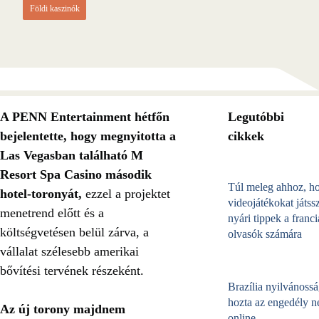
Földi kaszinók
A PENN Entertainment hétfőn
Legutóbbi
bejelentette, hogy megnyitotta a
cikkek
Las Vegasban található M
Resort Spa Casino második
Túl meleg ahhoz, h
hotel-toronyát,
ezzel a projektet
videojátékokat játss
menetrend előtt és a
nyári tippek a franci
költségvetésen belül zárva, a
olvasók számára
vállalat szélesebb amerikai
bővítési tervének részeként.
Brazília nyilvánossá
hozta az engedély né
Az új torony majdnem
online