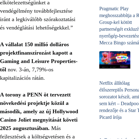
elkötelezettségünket a
Pragmatic Play
vendégélmény továbbfejlesztése
meghosszabbítja a 
iránt a legkiválóbb szórakoztatási
Group-kel kötött
és vendéglátási lehetőségekkel.”
partnerségét exkluzí
nyerőgép-bevezetéss
Mecca Bingo számá
A vállalat 150 millió dolláros
projektfinanszírozást kapott a
Gaming and Leisure Properties-
től
nov. 3-án, 7,79%-os
kapitalizációs rátán.
Netflix állítólag
élőszereplős Person
A torony a PENN öt tervezett
sorozatot készít, ami
növekedési projektje közül a
sem kért – Deadpoo
rendezője és a Star 
második, amely az új Hollywood
Picard írója
Casino Joliet megnyitását követi
2025 augusztusában.
Más
fejlesztések a költségvetésen és a