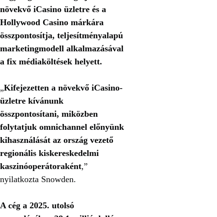
növekvő iCasino üzletre és a
Hollywood Casino márkára
összpontosítja, teljesítményalapú
marketingmodell alkalmazásával
a fix médiaköltések helyett.
„
Kifejezetten a növekvő iCasino-
üzletre kívánunk
összpontosítani, miközben
folytatjuk omnichannel előnyünk
kihasználását az ország vezető
regionális kiskereskedelmi
kaszinóoperátoraként
,”
nyilatkozta Snowden.
A cég a 2025. utolsó