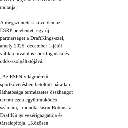
mutatja.
A megszüntetést követően az
ESRP bejelentett egy új
partnerséget a DraftKings-szel,
amely 2025. december 1-jétől
válik a hivatalos sportfogadási és
odds-szolgáltatójává.
„Az ESPN világméretű
sportkövetésben betöltött páratlan
láthatósága természetes összhangot
teremt ezen együttműködés
számára,” mondta Jason Robins, a
DraftKings vezérigazgatója és
társalapítója. „Közösen