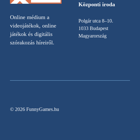
Központi iroda
Online médium a
Polgár utca 8–10.
videojátékok, online
1033 Budapest
játékok és digitális
Magyarország
szórakozás híreiről.
© 2026 FunnyGames.hu
Sitemap
Impresszum