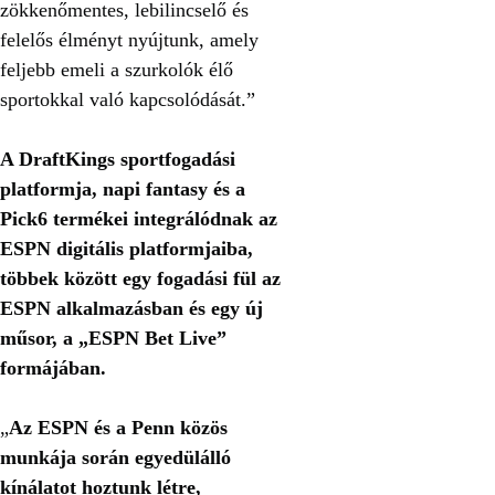
zökkenőmentes, lebilincselő és
felelős élményt nyújtunk, amely
feljebb emeli a szurkolók élő
sportokkal való kapcsolódását.”
A DraftKings sportfogadási
platformja, napi fantasy és a
Pick6 termékei integrálódnak az
ESPN digitális platformjaiba,
többek között egy fogadási fül az
ESPN alkalmazásban és egy új
műsor, a „ESPN Bet Live”
formájában.
„
Az ESPN és a Penn közös
munkája során egyedülálló
kínálatot hoztunk létre,