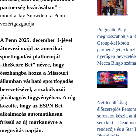
partnerség lezárásában
” –
mondta Jay Snowden, a Penn
vezérigazgatója.
Pragmatic Play
meghosszabbítja a 
A Penn 2025. december 1-jével
Group-kel kötött
átnevezi majd az amerikai
partnerségét exkluzí
sportfogadási platformját
nyerőgép-bevezetéss
Mecca Bingo számá
„theScore Bet” névre, hogy
összhangba hozza a Missouri
államban várható sportfogadás
bevezetésével, a szabályozói
jóváhagyás függvényében. A cég
Netflix állítólag
közölte, hogy az ESPN Bet
élőszereplős Person
alkalmazás automatikusan
sorozatot készít, ami
frissül az új márkanévre a
sem kért – Deadpoo
rendezője és a Star 
megnyitás napján.
Picard írója