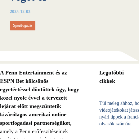
2025-12-03
Sportfogadás
A Penn Entertainment és az
Legutóbbi
ESPN Bet kölcsönös
cikkek
egyetértéssel döntöttek úgy, hogy
közel nyolc évvel a tervezett
Túl meleg ahhoz, h
lejárat előtt megszüntetik
videojátékokat játss
kizárólagos amerikai online
nyári tippek a franci
sportfogadási partnerségüket
,
olvasók számára
amely a Penn erőfeszítéseinek