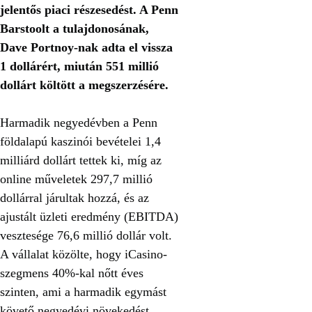
jelentős piaci részesedést. A Penn
Barstoolt a tulajdonosának,
Dave Portnoy-nak adta el vissza
1 dollárért, miután 551 millió
dollárt költött a megszerzésére.
Harmadik negyedévben a Penn
földalapú kaszinói bevételei 1,4
milliárd dollárt tettek ki, míg az
online műveletek 297,7 millió
dollárral járultak hozzá, és az
ajustált üzleti eredmény (EBITDA)
vesztesége 76,6 millió dollár volt.
A vállalat közölte, hogy iCasino-
szegmens 40%-kal nőtt éves
szinten, ami a harmadik egymást
követő negyedévi növekedést