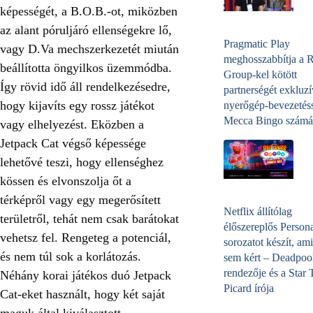
képességét, a B.O.B.-ot, miközben
az alant póruljáró ellenségekre lő,
Pragmatic Play
vagy D.Va mechszerkezetét miután
meghosszabbítja a 
beállította öngyilkos üzemmódba.
Group-kel kötött
Így rövid idő áll rendelkezésedre,
partnerségét exkluzí
hogy kijavíts egy rossz játékot
nyerőgép-bevezetéss
Mecca Bingo számá
vagy elhelyezést. Eközben a
Jetpack Cat végső képessége
lehetővé teszi, hogy ellenséghez
kössen és elvonszolja őt a
térképről vagy egy megerősített
Netflix állítólag
területről, tehát nem csak barátokat
élőszereplős Person
vehetsz fel. Rengeteg a potenciál,
sorozatot készít, ami
és nem túl sok a korlátozás.
sem kért – Deadpoo
rendezője és a Star 
Néhány korai játékos duó Jetpack
Picard írója
Cat-eket használt, hogy két saját
maguk által kiválasztott