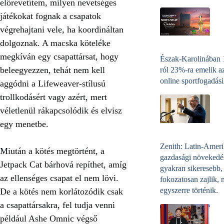
előrevetítem, milyen nevetséges
játékokat fognak a csapatok
végrehajtani vele, ha koordináltan
dolgoznak. A macska köteléke
megkíván egy csapattársat, hogy
Észak-Karolinában
beleegyezzen, tehát nem kell
ról 23%-ra emelik a
online sportfogadási
aggódni a
Lifeweaver-stílusú
trollkodásért
vagy azért, mert
véletlenül rákapcsolódik és elvisz
egy menetbe.
Zenith: Latin-Amer
Miután a kötés megtörtént, a
gazdasági növekedé
Jetpack Cat bárhová repíthet, amíg
gyakran sikeresebb,
az ellenséges csapat el nem lövi.
fokozatosan zajlik, 
egyszerre történik.
De a kötés nem korlátozódik csak
a csapattársakra, fel tudja venni
például Ashe Omnic végső