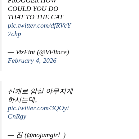
FROGGER HOW
COULD YOU DO
THAT TO THE CAT
pic.twitter.com/dfRVcY
7chp
— VizFint (@VFlince)
February 4, 2026
신캐로 암살 야무지게
하시는데;
pic.twitter.com/3QOyi
CnRgy
— 진 (@nojamgirl_)