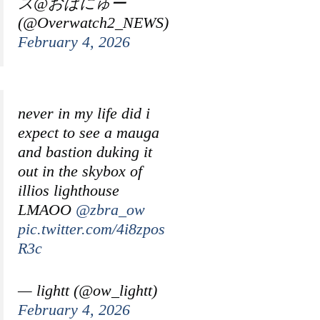
ス@おばにゅー
(@Overwatch2_NEWS)
February 4, 2026
never in my life did i
expect to see a mauga
and bastion duking it
out in the skybox of
illios lighthouse
LMAOO
@zbra_ow
pic.twitter.com/4i8zpos
R3c
— lightt (@ow_lightt)
February 4, 2026