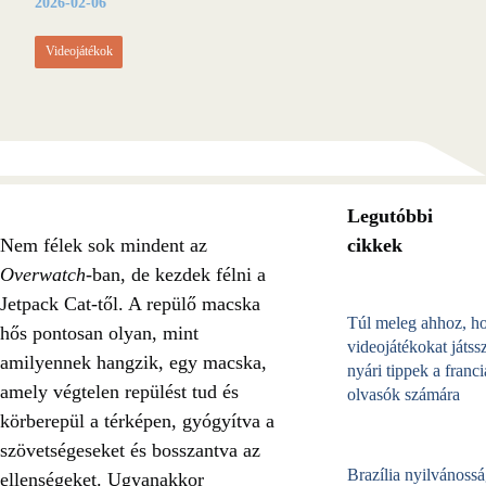
2026-02-06
Videojátékok
Legutóbbi
Nem félek sok mindent az
cikkek
Overwatch
-ban, de kezdek félni a
Jetpack Cat-től. A repülő macska
Túl meleg ahhoz, h
hős pontosan olyan, mint
videojátékokat játss
amilyennek hangzik, egy macska,
nyári tippek a franci
amely végtelen repülést tud és
olvasók számára
körberepül a térképen, gyógyítva a
szövetségeseket és bosszantva az
Brazília nyilvánossá
ellenségeket. Ugyanakkor