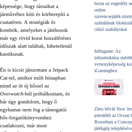
hozta az engedély né
képessége, hogy társaikat a
online
járművéhez köti és körberepíti a
szerencsejáték‑üzem
csatatéren. A stratégiák és
számláinak blokkolá
célzó szabályokat
kombók, amelyeket a játékosok
már egy rövid korai hozzáféréses
időszak alatt találtak, hihetetlenül
Infingame: Az
kaotikusak.
infrastruktúra stabili
versenyképesség kul
Én is kicsit játszottam a Jetpack
iGamingben
Cat-tel, amikor múlt hónapban
mind az öt új hőssel az
Overwatch
-ból próbálkoztam, és
bár úgy gondolom, hogy ő
Zitro bővíti New Jer
egyhamar nem fog a támogatói
jelenlétét az Ocean
hős-forgatókönyvemhez
Resortban a Concep
csatlakozni, már most
játékgép telepítéséve