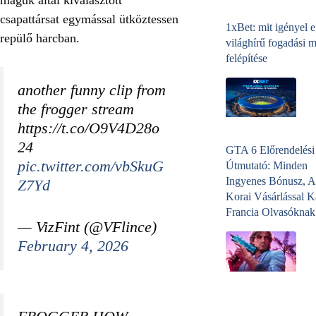
csapattársat egymással ütköztessen
1xBet: mit igényel 
repülő harcban.
világhírű fogadási 
felépítése
another funny clip from
the frogger stream
https://t.co/O9V4D28o
24
GTA 6 Előrendelési
pic.twitter.com/vbSkuG
Útmutató: Minden
Ingyenes Bónusz, A
Z7Yd
Korai Vásárlással K
Francia Olvasóknak
— VizFint (@VFlince)
February 4, 2026