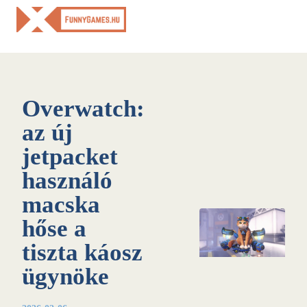
Skip
to
content
Overwatch:
az új
jetpacket
használó
macska
hőse a
tiszta káosz
ügynöke