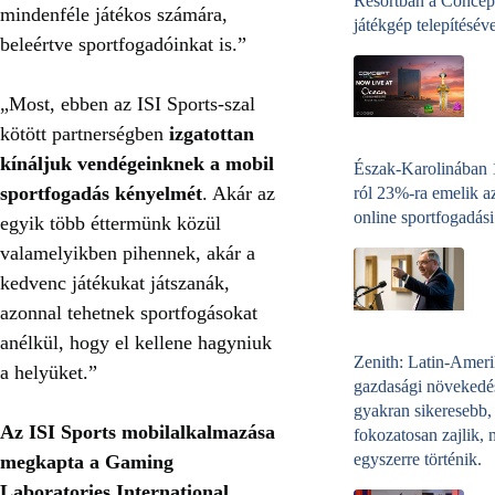
Resortban a Concep
mindenféle játékos számára,
játékgép telepítéséve
beleértve sportfogadóinkat is.”
„Most, ebben az ISI Sports-szal
kötött partnerségben
izgatottan
kínáljuk vendégeinknek a mobil
Észak-Karolinában
sportfogadás kényelmét
. Akár az
ról 23%-ra emelik a
online sportfogadási
egyik több éttermünk közül
valamelyikben pihennek, akár a
kedvenc játékukat játszanák,
azonnal tehetnek sportfogásokat
anélkül, hogy el kellene hagyniuk
Zenith: Latin-Amer
a helyüket.”
gazdasági növekedé
gyakran sikeresebb,
Az ISI Sports mobilalkalmazása
fokozatosan zajlik, 
egyszerre történik.
megkapta a Gaming
Laboratories International