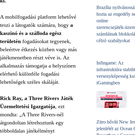
ki.
Brazília nyilvánossá
hozta az engedély né
A mobilfogadási platform lehetővé
online
teszi a látogatók számára, hogy
a
szerencsejáték‑üzem
kaszinó és a szálloda egész
számláinak blokkolá
célzó szabályokat
területén
fogadásokat tegyenek,
beleértve étkezés közben vagy más
játékmenetben részt véve is. Az
Infingame: Az
alkalmazás támogatja a helyszínen
infrastruktúra stabili
elérhető különféle fogadási
versenyképesség kul
lehetőségek széles skáláját.
iGamingben
Rick Ray, a Three Rivers Játék
Üzemeltetési Igazgatója
, ezt
mondta: „A Three Rivers-nél
Zitro bővíti New Jer
átgondoltan létrehoztunk egy
jelenlétét az Ocean
többoldalas játékélményt