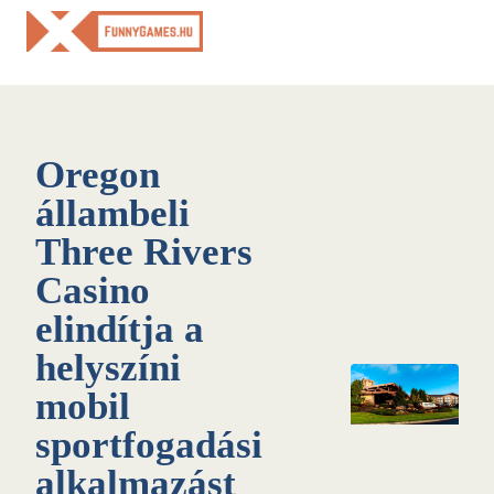
Skip
to
content
Oregon
állambeli
Three Rivers
Casino
elindítja a
helyszíni
mobil
sportfogadási
alkalmazást