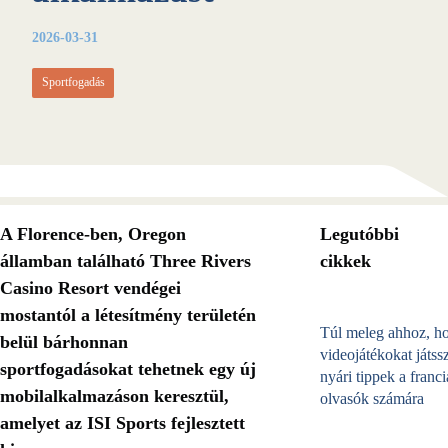
2026-03-31
Sportfogadás
A Florence-ben, Oregon
Legutóbbi
államban található Three Rivers
cikkek
Casino Resort vendégei
mostantól a létesítmény területén
Túl meleg ahhoz, h
belül bárhonnan
videojátékokat játss
sportfogadásokat tehetnek
egy új
nyári tippek a franci
mobilalkalmazáson keresztül,
olvasók számára
amelyet az ISI Sports fejlesztett