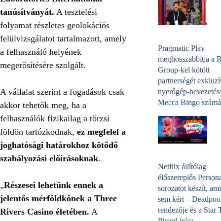
tanúsítványát.
A tesztelési
folyamat részletes geolokációs
felülvizsgálatot tartalmazott, amely
Pragmatic Play
a felhasználó helyének
meghosszabbítja a 
megerősítésére szolgált.
Group-kel kötött
partnerségét exkluzí
A vállalat szerint a fogadások csak
nyerőgép-bevezetéss
Mecca Bingo számá
akkor tehetők meg, ha a
felhasználók fizikailag a törzsi
földön tartózkodnak,
ez megfelel a
joghatósági határokhoz kötődő
szabályozási előírásoknak
.
Netflix állítólag
élőszereplős Person
„
Részesei lehetünk ennek a
sorozatot készít, ami
jelentős mérföldkőnek a Three
sem kért – Deadpoo
rendezője és a Star 
Rivers Casino életében.
A
Picard írója