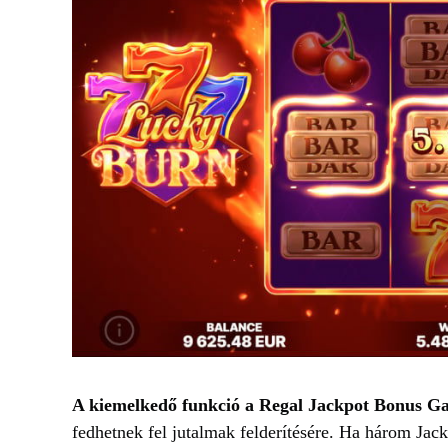
A kiemelkedő funkció a Regal Jackpot Bonus G
fedhetnek fel jutalmak felderítésére. Ha három Ja