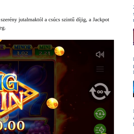
a szerény jutalmaktól a csúcs szintű díjig, a Jackpot
eg.