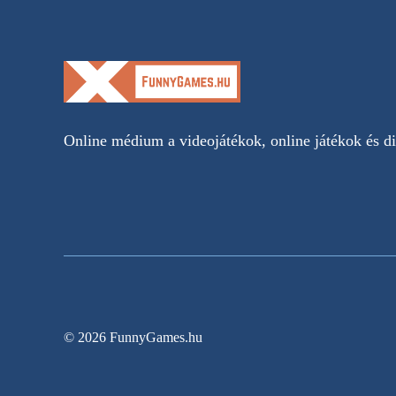
Online médium a videojátékok, online játékok és dig
© 2026 FunnyGames.hu
Sitemap