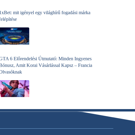
1xBet: mit igényel egy világhírű fogadási márka
felépítése
GTA 6 Előrendelési Útmutató: Minden Ingyenes
Bónusz, Amit Korai Vásárlással Kapsz – Francia
Olvasóknak