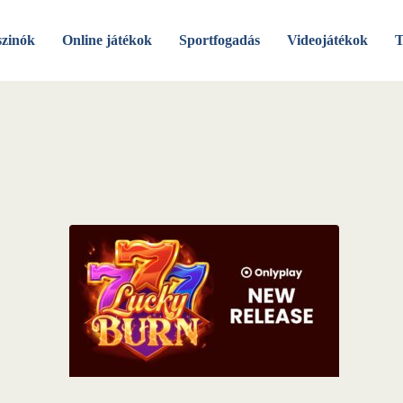
szinók
Online játékok
Sportfogadás
Videojátékok
T