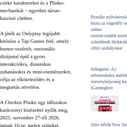
csirke karaktereket és a Plinko-
mechanikát – egyetlen társas-
Brazília nyilvánossá
kaszinó címben.
hozta az engedély né
online
A játék az Onlyplay legújabb
szerencsejáték‑üzem
kitörése a Tap Games felé, amely
számláinak blokkolá
célzó szabályokat
humor-vezérelt, szezonális
dizájnnal épül a gyors
interakciókra, dinamikus
Infingame: Az
zuhanásokra és mini-eseményekre,
infrastruktúra stabili
célja az elköteleződés és a
versenyképesség kul
megtartás növelése.
iGamingben
A Chicken Plinko egy időszakos
karácsonyi kinézettel nyílik meg,
2025. november 27-től 2026.
Zitro bővíti New Jer
január 16-ig, meleg színeket,