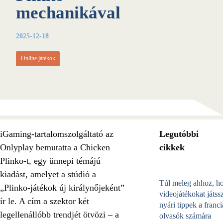
mechanikával
2025-12-18
Online játékok
iGaming-tartalomszolgáltató az
Legutóbbi
Onlyplay bemutatta a Chicken
cikkek
Plinko-t, egy ünnepi témájú
kiadást, amelyet a stúdió a
Túl meleg ahhoz, h
„Plinko-játékok új királynőjeként”
videojátékokat játss
ír le. A cím a szektor két
nyári tippek a franci
legellenállóbb trendjét ötvözi – a
olvasók számára