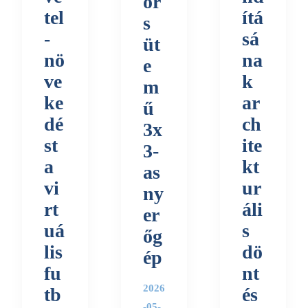
or
tel
ítá
s
-
sá
üt
nö
na
e
ve
k
m
ke
ar
ű
dé
ch
3x
st
ite
3-
a
kt
as
vi
ur
ny
rt
áli
er
uá
s
őg
lis
dö
ép
fu
nt
2026
tb
és
-05-