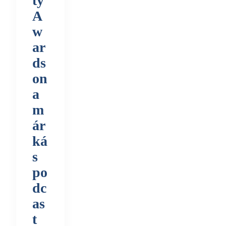
ty
A
w
ar
ds
on
a
m
ár
ká
s
po
dc
as
t