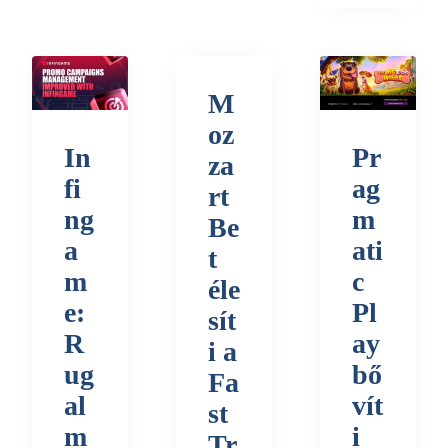
M
oz
In
Pr
za
fi
ag
rt
ng
m
Be
a
ati
t
m
c
éle
e:
Pl
sít
R
ay
i a
ug
bő
Fa
al
vít
st
m
i
Tr