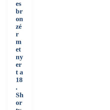
es
br
on
zé
r
m
et
ny
er
t a
18
.
Sh
or