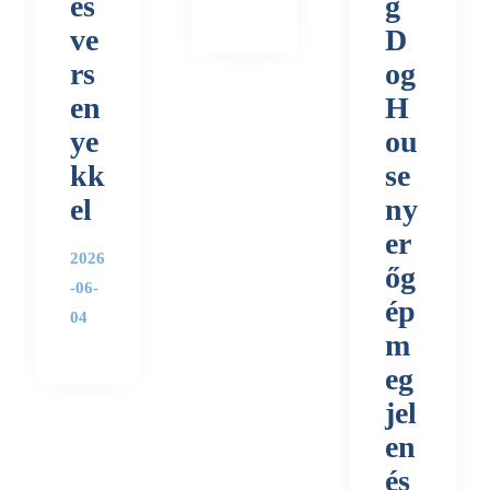
és
g
ve
D
rs
og
en
H
ye
ou
kk
se
el
ny
er
2026
őg
-06-
ép
04
m
eg
jel
en
és