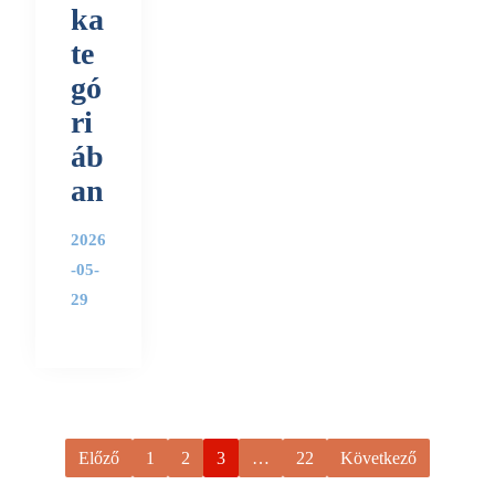
ka
te
gó
ri
áb
an
2026
-05-
29
Előző
1
2
3
…
22
Következő