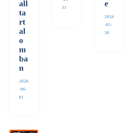
all
e
31
ta
2026
rt
-05-
al
30
o
m
ba
n
2026
-06-
01