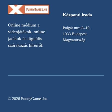
Központi iroda
Online médium a
Polgár utca 8–10.
videojátékok, online
1033 Budapest
játékok és digitális
Magyarország
szórakozás híreiről.
© 2026 FunnyGames.hu
Sitemap