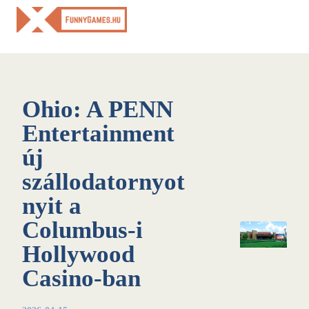
Skip
to
content
Ohio: A PENN
Entertainment
új
szállodatornyot
nyit a
Columbus-i
Hollywood
Casino-ban