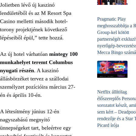
Jolietben lévő új kaszinó
lendületéből és az M Resort Spa
Pragmatic Play
Casino melletti második hotel-
meghosszabbítja a 
torony projektjének következő
Group-kel kötött
lépéseiből épül,” tette hozzá.
partnerségét exkluzí
nyerőgép-bevezetéss
Mecca Bingo számá
Az új hotel várhatóan
mintegy 100
munkahelyet teremt Columbus
nyugati részén
. A kaszinó
állásbörzéket tervez a szállodai
személyzet pozícióira március 27-
Netflix állítólag
én és április 10-én.
élőszereplős Person
sorozatot készít, ami
A létesítmény június 12-én
sem kért – Deadpoo
rendezője és a Star 
nagyszabású megnyitó
Picard írója
ünnepségeket tart, beleértve egy
szabadtéri fesztivált és koncertet.