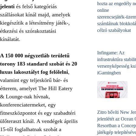
hozta az engedély né
jelenti
és felső kategóriás
online
szállásokat kínál majd, amelyek
szerencsejáték‑üzem
kiegészítik a létesítmény játék-,
számláinak blokkolá
célzó szabályokat
étkezési és szórakoztatási
kínálatát.
Infingame: Az
A 150 000 négyzetláb területű
infrastruktúra stabili
torony 183 standard szobát és 20
versenyképesség kul
luxus lakosztályt fog felölelni
,
iGamingben
valamint egy teljeskörű bár- és
étterem, amelyet The Hill Eatery
& Lounge-nak hívnak,
konferenciatermeket, egy
Zitro bővíti New Jer
fitneszközpontot és egy szabadtéri
jelenlétét az Ocean
ülőteraszt kínál. A vendégek április
Resortban a Concep
15-től foglalhatnak szobát a
játékgép telepítéséve