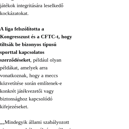
játékok integritására leselkedő
kockázatokat.
A liga felszólította a
Kongresszust és a CFTC-t, hogy
tiltsák be bizonyos típusú
sporttal kapcsolatos
szerződéseket
, például olyan
példákat, amelyek arra
vonatkoznak, hogy a meccs
közvetítése során említenek-e
konkrét játékvezetői vagy
biztonsághoz kapcsolódó
kifejezéseket.
„„Mindegyik állami szabályozott