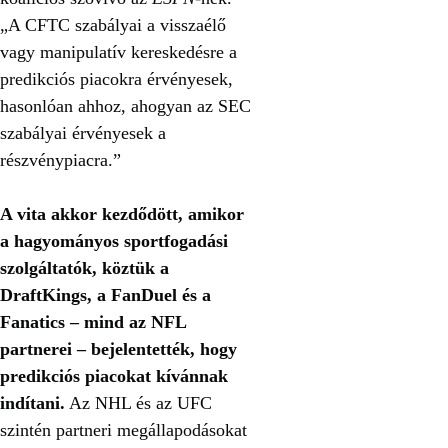
„A CFTC szabályai a visszaélő
vagy manipulatív kereskedésre a
predikciós piacokra érvényesek,
hasonlóan ahhoz, ahogyan az SEC
szabályai érvényesek a
részvénypiacra.”
A vita akkor kezdődött, amikor
a hagyományos sportfogadási
szolgáltatók, köztük a
DraftKings, a FanDuel és a
Fanatics – mind az NFL
partnerei – bejelentették, hogy
predikciós piacokat kívánnak
indítani.
Az NHL és az UFC
szintén partneri megállapodásokat