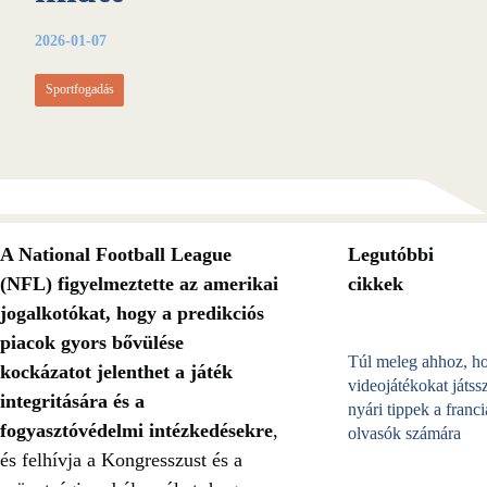
2026-01-07
Sportfogadás
A National Football League
Legutóbbi
(NFL) figyelmeztette az amerikai
cikkek
jogalkotókat, hogy a predikciós
piacok gyors bővülése
Túl meleg ahhoz, h
kockázatot jelenthet a játék
videojátékokat játss
integritására és a
nyári tippek a franci
fogyasztóvédelmi intézkedésekre
,
olvasók számára
és felhívja a Kongresszust és a