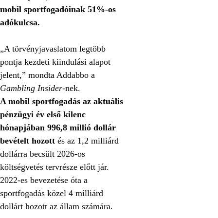
mobil sportfogadóinak 51%-os
adókulcsa.
„A törvényjavaslatom legtöbb
pontja kezdeti kiindulási alapot
jelent,” mondta Addabbo a
Gambling Insider
-nek.
A mobil sportfogadás az aktuális
pénzügyi év első kilenc
hónapjában 996,8 millió dollár
bevételt hozott
és az 1,2 milliárd
dollárra becsült 2026-os
költségvetés tervrésze előtt jár.
2022-es bevezetése óta a
sportfogadás közel 4 milliárd
dollárt hozott az állam számára.