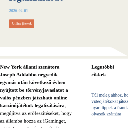
2026-02-01
Online játékok
New York állami szenátora
Legutóbbi
Joseph Addabbo negyedik
cikkek
egymás után következő évben
nyújtott be törvényjavaslatot a
Túl meleg ahhoz, h
valós pénzben játszható online
videojátékokat játss
kaszinójátékok legalizálására
,
nyári tippek a franci
megújítva az erőfeszítéseket, hogy
olvasók számára
az államba hozza az iGaminget,