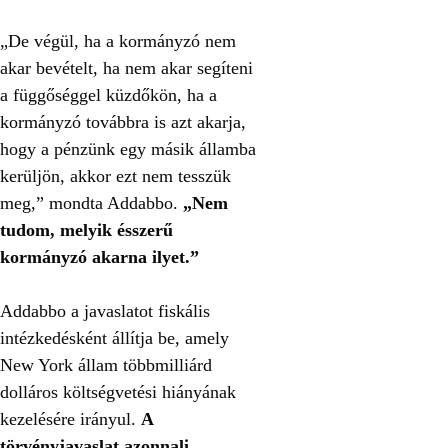
„De végül, ha a kormányzó nem
akar bevételt, ha nem akar segíteni
a függőséggel küzdőkön, ha a
kormányzó továbbra is azt akarja,
hogy a pénzünk egy másik államba
kerüljön, akkor ezt nem tesszük
meg,” mondta Addabbo.
„Nem
tudom, melyik ésszerű
kormányzó akarna ilyet.”
Addabbo a javaslatot fiskális
intézkedésként állítja be, amely
New York állam többmilliárd
dolláros költségvetési hiányának
kezelésére irányul.
A
törvényjavaslat azonnali