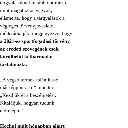
tárgyalásoknál inkább optimista,
mint magabiztos vagyok,
elismerte, hogy a tárgyalások a
végleges törvényjavaslatot
módosíthatják, megjegyezve, hogy
a 2021-es sportfogadási törvény
az eredeti szövegének csak
körülbelül kétharmadát
tartalmazta.
„A végső termék talán kissé
másképp néz ki,” mondta.
„Kezdjük el a beszélgetést.
Kitaláljuk, hogyan tudunk
előrelépni.”
Hochul múlt hónapban aláírt