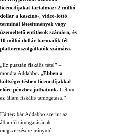
licencdíjakat tartalmaz: 2 millió
dollár a kaszinó-, videó-lottó
terminál létesítmények vagy
üzemeltető entitások számára, és
10 millió dollár harmadik fél
platformszolgáltatók számára.
„Ez pusztán fiskális tétel” –
mondta Addabbo. „
Ebben a
költségvetésben licencdíjakkal
előre pénzhez juthatunk.
Célom
az állam fiskális támogatása.”
Háttér: bár Addabbo szerint az
államfő támogatásának
megszerzésére irányuló