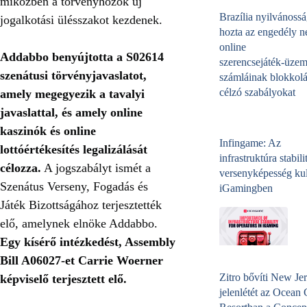
miközben a törvényhozók új
Brazília nyilvánossá
jogalkotási ülésszakot kezdenek.
hozta az engedély né
online
Addabbo benyújtotta a S02614
szerencsejáték‑üzem
szenátusi törvényjavaslatot,
számláinak blokkolá
célzó szabályokat
amely megegyezik a tavalyi
javaslattal, és amely online
kaszinók és online
Infingame: Az
lottóértékesítés legalizálását
infrastruktúra stabili
célozza.
A jogszabályt ismét a
versenyképesség kul
Szenátus Verseny, Fogadás és
iGamingben
Játék Bizottságához terjesztették
elő, amelynek elnöke Addabbo.
Egy kísérő intézkedést, Assembly
Bill A06027-et Carrie Woerner
Zitro bővíti New Jer
képviselő terjesztett elő.
jelenlétét az Ocean