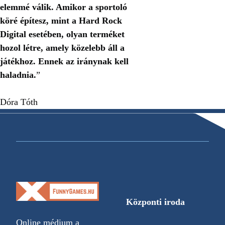
elemmé válik. Amikor a sportoló
köré építesz, mint a Hard Rock
Digital esetében, olyan terméket
hozol létre, amely közelebb áll a
játékhoz. Ennek az iránynak kell
haladnia.
”
Dóra Tóth
Központi iroda
Online médium a