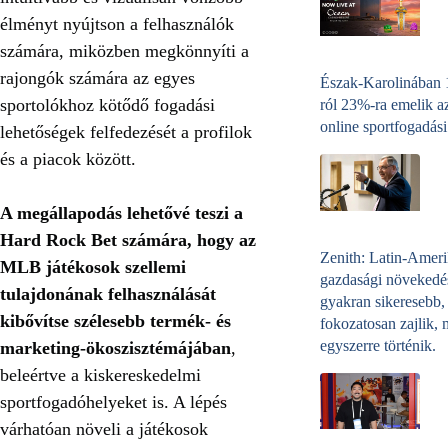
élményt nyújtson a felhasználók
számára, miközben megkönnyíti a
rajongók számára az egyes
Észak-Karolinában
sportolókhoz kötődő fogadási
ról 23%-ra emelik a
online sportfogadási
lehetőségek felfedezését a profilok
és a piacok között.
A megállapodás lehetővé teszi a
Hard Rock Bet számára, hogy az
Zenith: Latin-Amer
MLB játékosok szellemi
gazdasági növekedé
tulajdonának felhasználását
gyakran sikeresebb,
kibővítse szélesebb termék- és
fokozatosan zajlik, 
egyszerre történik.
marketing-ökoszisztémájában
,
beleértve a kiskereskedelmi
sportfogadóhelyeket is. A lépés
várhatóan növeli a játékosok