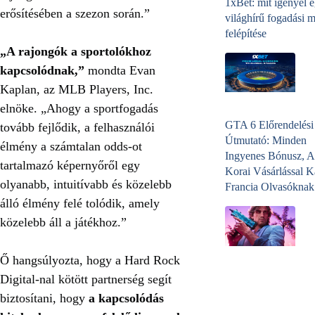
1xBet: mit igényel 
erősítésében a szezon során.”
világhírű fogadási 
felépítése
„A rajongók a sportolókhoz
kapcsolódnak,”
mondta Evan
Kaplan, az MLB Players, Inc.
elnöke. „Ahogy a sportfogadás
GTA 6 Előrendelési
tovább fejlődik, a felhasználói
Útmutató: Minden
élmény a számtalan odds-ot
Ingyenes Bónusz, A
tartalmazó képernyőről egy
Korai Vásárlással K
olyanabb, intuitívabb és közelebb
Francia Olvasóknak
álló élmény felé tolódik, amely
közelebb áll a játékhoz.”
Ő hangsúlyozta, hogy a Hard Rock
Digital-nal kötött partnerség segít
biztosítani, hogy
a kapcsolódás