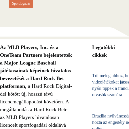
Sportfogadás
Az MLB Players, Inc. és a
Legutóbbi
OneTeam Partners bejelentették
cikkek
a Major League Baseball
játékosainak képeinek hivatalos
Túl meleg ahhoz, h
bevezetését a Hard Rock Bet
videojátékokat játss
platformon
, a Hard Rock Digital-
nyári tippek a franci
del kötött új, hosszú távú
olvasók számára
licencmegállapodást követően. A
megállapodás a Hard Rock Betet
Brazília nyilvánossá
az MLB Players hivatalosan
hozta az engedély né
licencelt sportfogadási oldalává
online