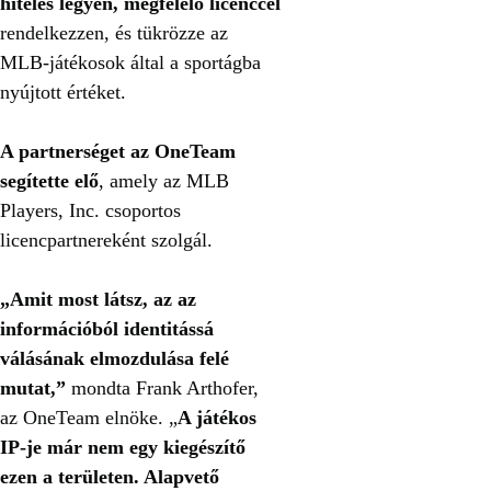
hiteles legyen, megfelelő licenccel
rendelkezzen, és tükrözze az
MLB-játékosok által a sportágba
nyújtott értéket.
A partnerséget az OneTeam
segítette elő
, amely az MLB
Players, Inc. csoportos
licencpartnereként szolgál.
„Amit most látsz, az az
információból identitássá
válásának elmozdulása felé
mutat,”
mondta Frank Arthofer,
az OneTeam elnöke. „
A játékos
IP-je már nem egy kiegészítő
ezen a területen. Alapvető