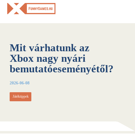
Skip
to
content
Mit várhatunk az
Xbox nagy nyári
bemutatóeseményétől?
2026-06-08
Játéktippek