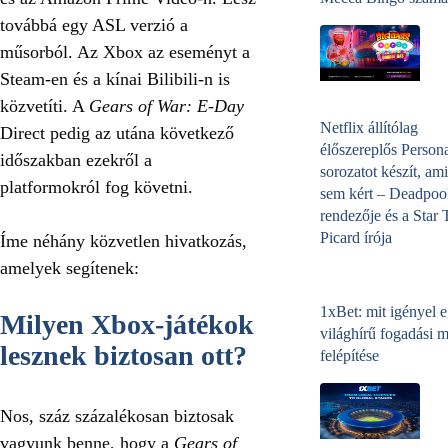
továbbá egy ASL verzió a
műsorból. Az Xbox az eseményt a
Steam-en és a kínai Bilibili-n is
közvetíti. A
Gears of War: E-Day
Netflix állítólag
Direct pedig az utána következő
élőszereplős Person
időszakban ezekről a
sorozatot készít, ami
platformokról fog követni.
sem kért – Deadpoo
rendezője és a Star 
Picard írója
Íme néhány közvetlen hivatkozás,
amelyek segítenek:
1xBet: mit igényel 
Milyen Xbox-játékok
világhírű fogadási 
lesznek biztosan ott?
felépítése
Nos, száz százalékosan biztosak
vagyunk benne, hogy a
Gears of