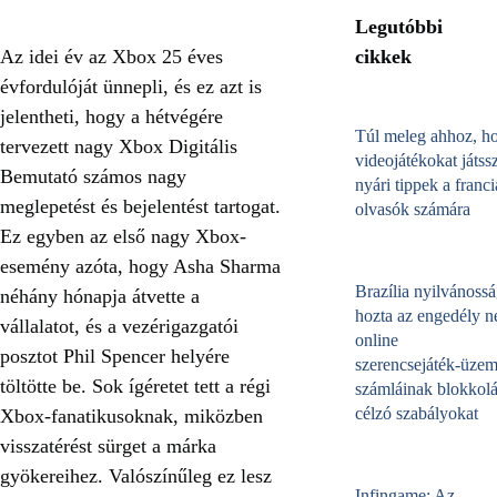
Legutóbbi
Az idei év az Xbox 25 éves
cikkek
évfordulóját ünnepli, és ez azt is
jelentheti, hogy a hétvégére
Túl meleg ahhoz, h
tervezett nagy Xbox Digitális
videojátékokat játss
Bemutató számos nagy
nyári tippek a franci
meglepetést és bejelentést tartogat.
olvasók számára
Ez egyben az első nagy Xbox-
esemény azóta, hogy Asha Sharma
Brazília nyilvánossá
néhány hónapja átvette a
hozta az engedély né
vállalatot, és a vezérigazgatói
online
posztot Phil Spencer helyére
szerencsejáték‑üzem
töltötte be. Sok ígéretet tett a régi
számláinak blokkolá
célzó szabályokat
Xbox-fanatikusoknak, miközben
visszatérést sürget a márka
gyökereihez. Valószínűleg ez lesz
Infingame: Az