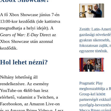
A fő Xbox Showcase június 7-én
13:00-kor kezdődik (ide kattintva
megtudhatja a helyi idejét). A
Zenith: Latin-Amer
Gears of War: E-Day
Direct az
gazdasági növekedé
gyakran sikeresebb,
Xbox Showcase után azonnal
fokozatosan zajlik, 
kezdődik.
egyszerre történik.
Hol lehet nézni?
Néhány lehetőség áll
Pragmatic Play
rendelkezésre. Az esemény
meghosszabbítja a 
YouTube-on 4k60-ban lesz
Group-kel kötött
elérhető, valamint a Twitchen, a
partnerségét exkluzí
Facebookon, az Amazon Live-on
nyerőgép-bevezetéss
és az Amazon Prime Video-n. Lesz
Mecca Bingo számá