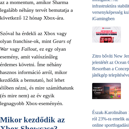
az a momentum, amikor Sharma
infrastruktúra stabili
legalább néhány tervét bemutatja a
versenyképesség kul
következő 12 hónap Xbox-ára.
iGamingben
Szóval ha érdekli az Xbox vagy
olyan franchise-ok, mint
Gears of
War
vagy
Fallout
, ez egy olyan
Zitro bővíti New Jer
esemény, amit valószínűleg
jelenlétét az Ocean
érdemes követni. Íme néhány
Resortban a Concep
hasznos információ arról, mikor
játékgép telepítéséve
kezdődik a bemutató, hol lehet
élőben nézni, és mire számíthatunk
(és mire nem) az év egyik
legnagyobb Xbox-eseményén.
Észak-Karolinában
Mikor kezdődik az
ról 23%-ra emelik a
online sportfogadási
Xbox Showcase?