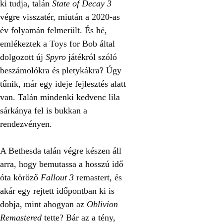
ki tudja, talán
State of Decay 3
végre visszatér, miután a 2020-as
év folyamán felmerült. És hé,
emlékeztek a Toys for Bob által
dolgozott új
Spyro
játékról szóló
beszámolókra és pletykákra? Úgy
tűnik, már egy ideje fejlesztés alatt
van. Talán mindenki kedvenc lila
sárkánya fel is bukkan a
rendezvényen.
A Bethesda talán végre készen áll
arra, hogy bemutassa a hosszú idő
óta köröző
Fallout 3
remastert, és
akár egy rejtett időpontban ki is
dobja, mint ahogyan az
Oblivion
Remastered
tette? Bár az a tény,