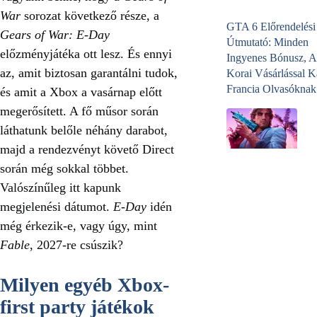
War
sorozat következő része, a
GTA 6 Előrendelési
Gears of War: E-Day
Útmutató: Minden
előzményjátéka ott lesz. És ennyi
Ingyenes Bónusz, A
az, amit biztosan garantálni tudok,
Korai Vásárlással K
Francia Olvasóknak
és amit a Xbox a vasárnap előtt
megerősített. A fő műsor során
láthatunk belőle néhány darabot,
majd a rendezvényt követő Direct
során még sokkal többet.
Valószínűleg itt kapunk
megjelenési dátumot.
E-Day
idén
még érkezik-e, vagy úgy, mint
Fable
, 2027-re csúszik?
Milyen egyéb Xbox-
first party játékok