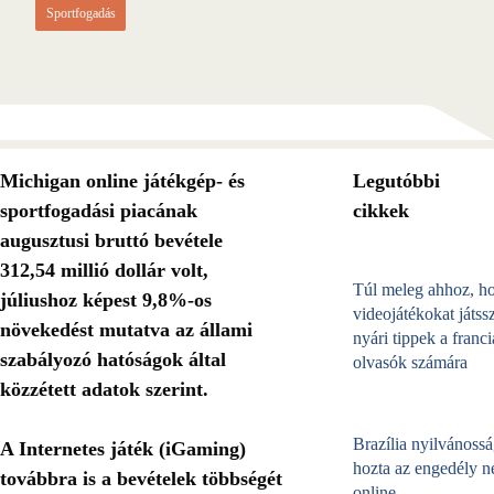
Sportfogadás
Michigan online játékgép- és
Legutóbbi
sportfogadási piacának
cikkek
augusztusi bruttó bevétele
312,54 millió dollár volt,
Túl meleg ahhoz, h
júliushoz képest 9,8%-os
videojátékokat játss
növekedést mutatva az állami
nyári tippek a franci
szabályozó hatóságok által
olvasók számára
közzétett adatok szerint.
Brazília nyilvánossá
A Internetes játék (iGaming)
hozta az engedély né
továbbra is a bevételek többségét
online