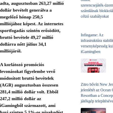
adta, augusztusban 263,27 millió
szerencsejáték‑üzem
dollár bevételt generálva a
számláinak blokkolá
célzó szabályokat
megelőző hónap 250,5
milliójához képest. Az internetes
sportfogadás szintén erősödött,
Infingame: Az
bruttó bevétele 49,27 millió
infrastruktúra stabili
dollárra nőtt július 34,1
versenyképesség kul
milliójáról.
iGamingben
A korlátozó promóciós
levonásokat figyelembe vevő
módosított bruttó bevételek
Zitro bővíti New Jer
(AGR) augusztusban összesen
jelenlétét az Ocean
281,4 millió dollár volt. Ebből
Resortban a Concep
247,2 millió dollár az
játékgép telepítéséve
iGamingből származott, ami
havi szinten 5,1%-os növekedést