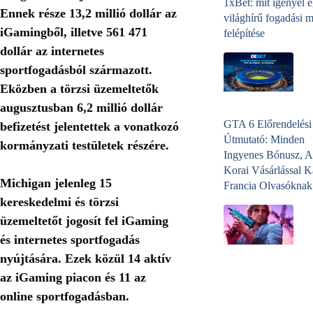
1xBet: mit igényel 
Ennek része 13,2 millió dollár az
világhírű fogadási 
iGamingből, illetve 561 471
felépítése
dollár az internetes
sportfogadásból származott.
Eközben a törzsi üzemeltetők
augusztusban 6,2 millió dollár
GTA 6 Előrendelési
befizetést jelentettek a vonatkozó
Útmutató: Minden
kormányzati testületek részére.
Ingyenes Bónusz, A
Korai Vásárlással K
Michigan jelenleg 15
Francia Olvasóknak
kereskedelmi és törzsi
üzemeltetőt jogosít fel iGaming
és internetes sportfogadás
nyújtására. Ezek közül 14 aktív
az iGaming piacon és 11 az
online sportfogadásban.