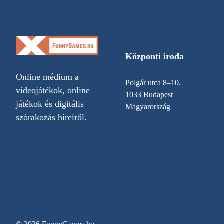
Központi iroda
Online médium a
Polgár utca 8–10.
videojátékok, online
1033 Budapest
játékok és digitális
Magyarország
szórakozás híreiről.