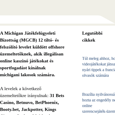
A Michigan Játékfelügyeleti
Legutóbbi
Bizottság (MGCB) 12 tiltó- és
cikkek
felszólító levelet küldött offshore
üzemeltetőknek, akik illegálisan
Túl meleg ahhoz, h
online kaszinó játékokat és
videojátékokat játss
sportfogadást kínálnak
nyári tippek a franci
michigani lakosok számára.
olvasók számára
A levelek a következő
Brazília nyilvánossá
üzemeltetőkre irányulnak:
31 Bets
hozta az engedély né
Casino, Betnuvo, BetPhoenix,
online
Booty.bet, Jackpotter, Kings
szerencsejáték‑üzem