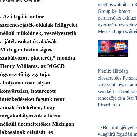
meghosszabbítja a 
Group-kel kötött
„Az illegális online
partnerségét exkluzí
szerencsejáték-oldalak felügyelet
nyerőgép-bevezetéss
Mecca Bingo számá
nélkül működnek, veszélyeztetik
a játékosokat és aláásák
Michigan biztonságos,
szabályozott piacterét,” mondta
Henry Williams, az MGCB
Netflix állítólag
ügyvezető igazgatója.
élőszereplős Person
„Folyamatosan olyan
sorozatot készít, ami
könyörtelen, határozott
sem kért – Deadpoo
rendezője és a Star 
intézkedéseket fogunk tenni
Picard írója
annak érdekében, hogy
megakadályozzuk a licenc
nélküli üzemeltetőket Michigan
1xBet: mit igényel 
lakosainak célzását, és
világhírű fogadási 