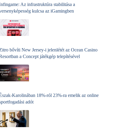
Infingame: Az infrastruktúra stabilitása a
versenyképesség kulcsa az iGamingben
Zitro bővíti New Jersey-i jelenlétét az Ocean Casino
Resortban a Concept játékgép telepítésével
Észak-Karolinában 18%-ról 23%-ra emelik az online
sportfogadási adót