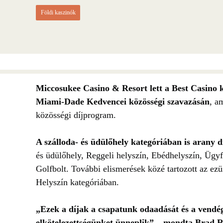
Földi kaszinók
Miccosukee Casino & Resort lett a Best Casino 
Miami-Dade Kedvencei közösségi szavazásán
, a
közösségi díjprogram.
A szálloda- és üdülőhely kategóriában is arany d
és üdülőhely, Reggeli helyszín, Ebédhelyszín, Ügyf
Golfbolt. További elismerések közé tartozott az ez
Helyszín kategóriában.
„Ezek a díjak a csapatunk odaadását és a vendég
elkötelezettségünket ünneplik” – mondta Brad Rh