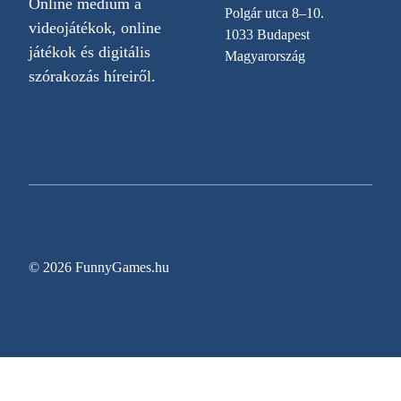
Online médium a
Polgár utca 8–10.
videojátékok, online
1033 Budapest
játékok és digitális
Magyarország
szórakozás híreiről.
© 2026 FunnyGames.hu
Sitemap
Impresszum
Adatvédelem
Oldal információk