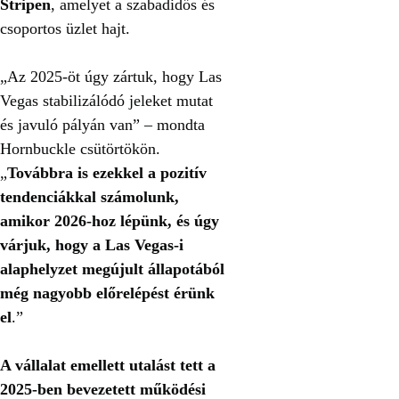
Stripen
, amelyet a szabadidős és
csoportos üzlet hajt.
„Az 2025-öt úgy zártuk, hogy Las
Vegas stabilizálódó jeleket mutat
és javuló pályán van” – mondta
Hornbuckle csütörtökön.
„
Továbbra is ezekkel a pozitív
tendenciákkal számolunk,
amikor 2026-hoz lépünk, és úgy
várjuk, hogy a Las Vegas-i
alaphelyzet megújult állapotából
még nagyobb előrelépést érünk
el
.”
A vállalat emellett utalást tett a
2025-ben bevezetett működési