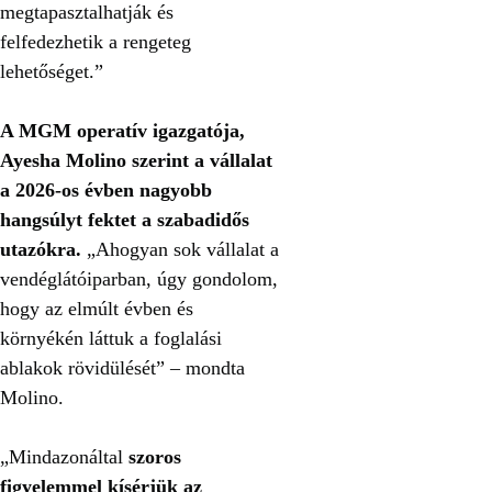
megtapasztalhatják és
felfedezhetik a rengeteg
lehetőséget.”
A MGM operatív igazgatója,
Ayesha Molino szerint a vállalat
a 2026-os évben nagyobb
hangsúlyt fektet a szabadidős
utazókra.
„Ahogyan sok vállalat a
vendéglátóiparban, úgy gondolom,
hogy az elmúlt évben és
környékén láttuk a foglalási
ablakok rövidülését” – mondta
Molino.
„Mindazonáltal
szoros
figyelemmel kísérjük az