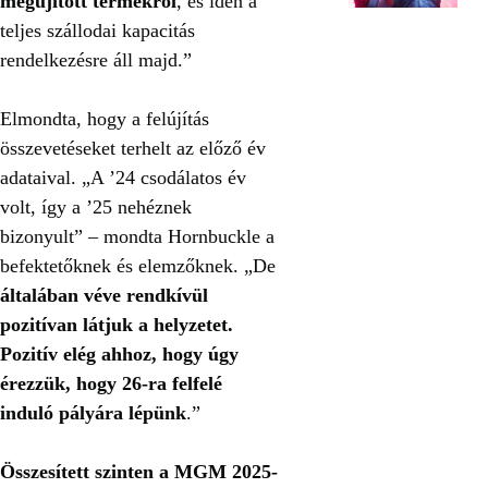
megújított termékről
, és idén a
teljes szállodai kapacitás
rendelkezésre áll majd.”
Elmondta, hogy a felújítás
összevetéseket terhelt az előző év
adataival. „A ’24 csodálatos év
volt, így a ’25 nehéznek
bizonyult” – mondta Hornbuckle a
befektetőknek és elemzőknek. „De
általában véve rendkívül
pozitívan látjuk a helyzetet.
Pozitív elég ahhoz, hogy úgy
érezzük, hogy 26-ra felfelé
induló pályára lépünk
.”
Összesített szinten a MGM 2025-