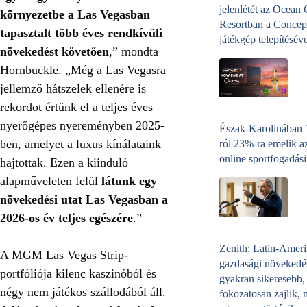
jelenlétét az Ocean
környezetbe a Las Vegasban
Resortban a Concep
tapasztalt több éves rendkívüli
játékgép telepítéséve
növekedést követően
,” mondta
Hornbuckle. „Még a Las Vegasra
jellemző hátszelek ellenére is
rekordot értünk el a teljes éves
nyerőgépes nyereményben 2025-
Észak-Karolinában
ben, amelyet a luxus kínálataink
ról 23%-ra emelik a
online sportfogadási
hajtottak. Ezen a kiinduló
alapműveleten felül
látunk egy
növekedési utat Las Vegasban a
2026-os év teljes egészére
.”
Zenith: Latin-Amer
A MGM Las Vegas Strip-
gazdasági növekedé
portfóliója kilenc kaszinóból és
gyakran sikeresebb,
négy nem játékos szállodából áll.
fokozatosan zajlik, 