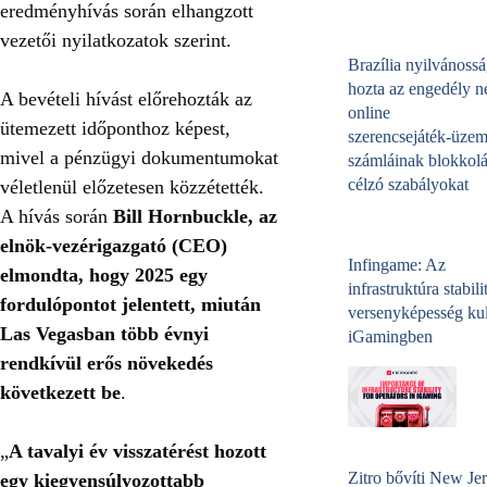
eredményhívás során elhangzott
vezetői nyilatkozatok szerint.
Brazília nyilvánossá
hozta az engedély né
A bevételi hívást előrehozták az
online
ütemezett időponthoz képest,
szerencsejáték‑üzem
mivel a pénzügyi dokumentumokat
számláinak blokkolá
célzó szabályokat
véletlenül előzetesen közzétették.
A hívás során
Bill Hornbuckle, az
elnök-vezérigazgató (CEO)
Infingame: Az
elmondta, hogy 2025 egy
infrastruktúra stabili
fordulópontot jelentett, miután
versenyképesség kul
Las Vegasban több évnyi
iGamingben
rendkívül erős növekedés
következett be
.
„
A tavalyi év visszatérést hozott
Zitro bővíti New Jer
egy kiegyensúlyozottabb