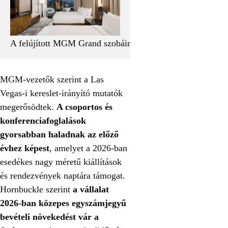
A felújított MGM Grand szobáinak bemutatója
MGM-vezetők szerint a Las
Vegas-i kereslet-irányító mutatók
megerősödtek.
A csoportos és
konferenciafoglalások
gyorsabban haladnak az előző
évhez képest
, amelyet a 2026-ban
esedékes nagy méretű kiállítások
és rendezvények naptára támogat.
Hornbuckle szerint
a vállalat
2026-ban közepes egyszámjegyű
bevételi növekedést vár a