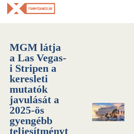
Skip
to
content
MGM látja
a Las Vegas-
i Stripen a
keresleti
mutatók
javulását a
2025-ös
gyengébb
teljesítményt