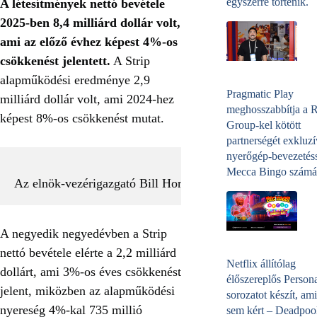
egyszerre történik.
A létesítmények nettó bevétele
2025-ben 8,4 milliárd dollár volt,
ami az előző évhez képest 4%-os
csökkenést jelentett.
A Strip
alapműködési eredménye 2,9
Pragmatic Play
milliárd dollár volt, ami 2024-hez
meghosszabbítja a 
képest 8%-os csökkenést mutat.
Group-kel kötött
partnerségét exkluzí
nyerőgép-bevezetéss
Mecca Bingo számá
Az elnök-vezérigazgató Bill Hornbuckle
A negyedik negyedévben a Strip
nettó bevétele elérte a 2,2 milliárd
Netflix állítólag
dollárt, ami 3%-os éves csökkenést
élőszereplős Person
jelent, miközben az alapműködési
sorozatot készít, ami
nyereség 4%-kal 735 millió
sem kért – Deadpoo