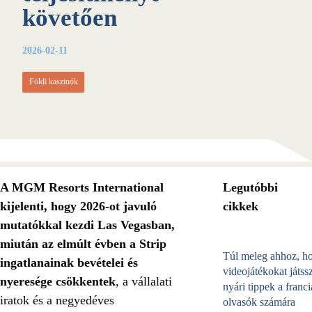
követően
2026-02-11
Földi kaszinók
A MGM Resorts International
Legutóbbi
kijelenti, hogy 2026-ot javuló
cikkek
mutatókkal kezdi Las Vegasban,
miután az elmúlt évben a Strip
Túl meleg ahhoz, h
ingatlanainak bevételei és
videojátékokat játss
nyeresége csökkentek
, a vállalati
nyári tippek a franci
iratok és a negyedéves
olvasók számára