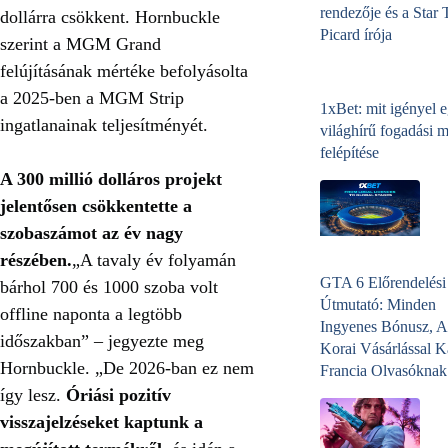
rendezője és a Star 
dollárra csökkent. Hornbuckle
Picard írója
szerint a MGM Grand
felújításának mértéke befolyásolta
a 2025-ben a MGM Strip
1xBet: mit igényel 
ingatlanainak teljesítményét.
világhírű fogadási 
felépítése
A 300 millió dolláros projekt
jelentősen csökkentette a
szobaszámot az év nagy
részében.
„A tavaly év folyamán
GTA 6 Előrendelési
bárhol 700 és 1000 szoba volt
Útmutató: Minden
offline naponta a legtöbb
Ingyenes Bónusz, A
időszakban” – jegyezte meg
Korai Vásárlással K
Hornbuckle. „De 2026-ban ez nem
Francia Olvasóknak
így lesz.
Óriási pozitív
visszajelzéseket kaptunk a