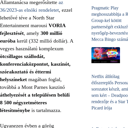
Államtanácsa megerősítette
az
Pragmatic Play
36/2023-as elnöki rendeletet
, ezzel
meghosszabbítja a 
lehetővé téve a North Star
Group-kel kötött
Entertainment marousi
VORIA
partnerségét exkluzí
fejlesztését
, amely
300 millió
nyerőgép-bevezetéss
Mecca Bingo számá
euróba
kerül (332 millió dollár). A
vegyes használatú komplexum
ötcsillagos szállodát,
konferenciaközpontot, kaszinót,
szórakoztató és éttermi
Netflix állítólag
helyszíneket
magában foglal,
élőszereplős Person
továbbá a Mont Parnes kaszinó
sorozatot készít, ami
áthelyezését a településen belüli
sem kért – Deadpoo
rendezője és a Star 
8 500 négyzetméteres
Picard írója
létesítménybe
is tartalmazza.
Ugyanezen évben a görög