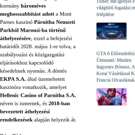
1xBet: mit igényel 
kormány
hároméves
világhírű fogadási 
meghosszabbítást adott
a Mont
felépítése
Parnes kaszinó
Párnitha Nemzeti
Parkból Marousi-ba történő
áthelyezésére
, ezzel a befejezési
határidőt 2028. május 1-re tolva, a
GTA 6 Előrendelési
szabályozási és közigazgatási
Útmutató: Minden
eljárásokhoz kapcsolódó
Ingyenes Bónusz, A
késedelmek nyomán. A döntés
Korai Vásárlással K
EKPA S.A.
által üzemeltetett
Francia Olvasóknak
kaszinóra vonatkozik, amelyet
Hellenic Casino of Parnitha S.A.
néven is ismernek, és
2018-ban
bevezetett áthelyezési
rendelkezések
alapján helyezik át.