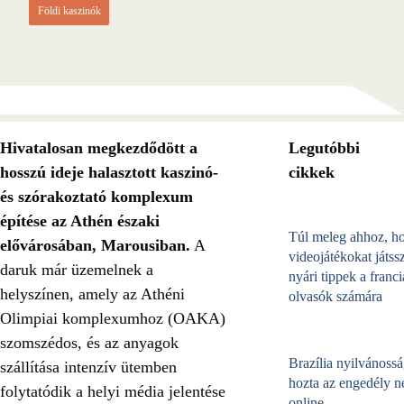
Földi kaszinók
Hivatalosan megkezdődött a
Legutóbbi
hosszú ideje halasztott kaszinó-
cikkek
és szórakoztató komplexum
építése az Athén északi
Túl meleg ahhoz, h
elővárosában, Marousiban.
A
videojátékokat játss
daruk már üzemelnek a
nyári tippek a franci
helyszínen, amely az Athéni
olvasók számára
Olimpiai komplexumhoz (OAKA)
szomszédos, és az anyagok
Brazília nyilvánossá
szállítása intenzív ütemben
hozta az engedély né
folytatódik a helyi média jelentése
online