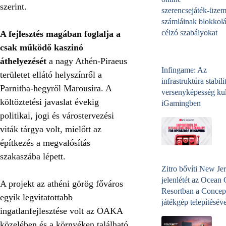
szerint.
szerencsejáték‑üzem
számláinak blokkolá
célzó szabályokat
A fejlesztés magában foglalja
a
csak működő kaszinó
áthelyezését
a nagy Athén-Piraeus
Infingame: Az
területet ellátó helyszínről a
infrastruktúra stabili
Parnitha-hegyről Marousira. A
versenyképesség kul
költöztetési javaslat évekig
iGamingben
politikai, jogi és várostervezési
viták tárgya volt, mielőtt az
építkezés a megvalósítás
szakaszába lépett.
Zitro bővíti New Jer
jelenlétét az Ocean
A projekt az athéni görög főváros
Resortban a Concep
egyik legvitatottabb
játékgép telepítéséve
ingatlanfejlesztése volt az OAKA
közelében és a környéken található