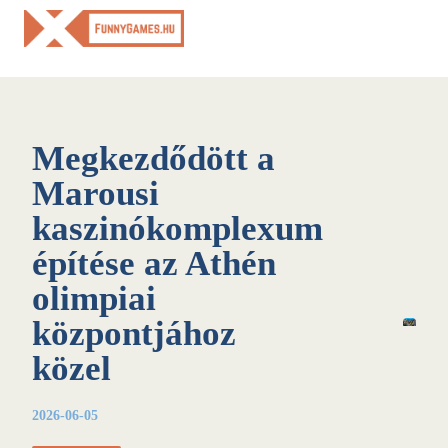
Skip
to
content
Megkezdődött a
Marousi
kaszinókomplexum
építése az Athén
olimpiai
központjához
közel
2026-06-05