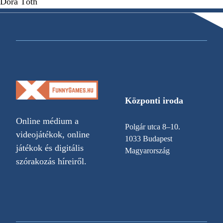
Dóra Tóth
Központi iroda
Online médium a
Polgár utca 8–10.
videojátékok, online
1033 Budapest
játékok és digitális
Magyarország
szórakozás híreiről.