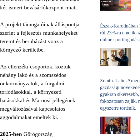
két ismert bevásárlóközpont miatt.
A projekt támogatóinak álláspontja
Észak-Karolinában
szerint a fejlesztés munkahelyeket
ról 23%-ra emelik a
online sportfogadási
teremt és beruházást vonz a
környező kerületbe.
Az ellenzéki csoportok, köztük
néhány lakó és a szomszédos
Zenith: Latin-Amer
önkormányzatok, a forgalmi
gazdasági növekedé
torlódásokkal, a környezeti
gyakran sikeresebb,
hatásokkal és Marousi jellegének
fokozatosan zajlik, 
egyszerre történik.
megváltozásával kapcsolatos
aggodalmakat emeltek ki.
2025-ben
Görögország