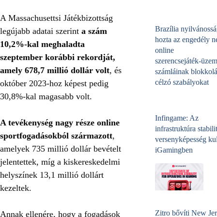
A Massachusettsi Játékbizottság
Brazília nyilvánossá
legújabb adatai szerint
a szám
hozta az engedély né
10,2%-kal meghaladta
online
szeptember korábbi rekordját,
szerencsejáték‑üzem
amely 678,7 millió dollár volt
, és
számláinak blokkolá
célzó szabályokat
október 2023-hoz képest pedig
30,8%-kal magasabb volt.
Infingame: Az
A tevékenység nagy része online
infrastruktúra stabili
sportfogadásokból származott
,
versenyképesség kul
amelyek 735 millió dollár bevételt
iGamingben
jelentettek, míg a kiskereskedelmi
helyszínek 13,1 millió dollárt
kezeltek.
Zitro bővíti New Jer
Annak ellenére, hogy a fogadások