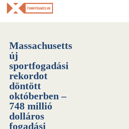
Skip
to
content
Massachusetts
új
sportfogadási
rekordot
döntött
októberben –
748 millió
dolláros
fogadási