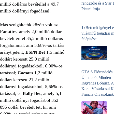
rendezője és a Star 
millió dolláros bevétellel a 49,7
Picard írója
millió dollárnyi fogadással.
Más szolgáltatók között volt az
1xBet: mit igényel 
Fanatics
, amely 2,0 millió dollár
világhírű fogadási 
bevételt ért el 35,2 millió dolláros
felépítése
forgalommal, ami 5,68%-os tartási
arányt jelent;
ESPN Bet
1,5 millió
dollárt keresett 25,0 millió
dollárnyi fogadásokból, 6,00%-os
GTA 6 Előrendelési
tartással;
Caesars
1,2 millió
Útmutató: Minden
dollárt keresett 21,2 millió
Ingyenes Bónusz, A
dollárnyi fogadásokból, 5,66%-os
Korai Vásárlással K
tartással; és
Bally Bet
, amely 5,1
Francia Olvasóknak
millió dollárnyi fogadásból 352
895 dollár bevételt tett ki, ami
6,93%-os tartási arányt mutat.