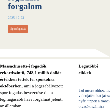
forgalom
2025-12-23
Sportfogadás
Massachusetts-i fogadók
Legutóbbi
rekordszintű, 748,1 millió dollár
cikkek
értékben tettek fel sportokra
októberben
, ami a jogszabályozott
Túl meleg ahhoz, h
sportfogadás bevezetése óta a
videojátékokat játss
legmagasabb havi forgalmat jelenti
nyári tippek a franci
az államban.
olvasók számára