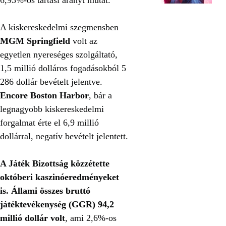
A kiskereskedelmi szegmensben
MGM Springfield
volt az
egyetlen nyereséges szolgáltató,
1,5 millió dolláros fogadásokból 5
286 dollár bevételt jelentve.
Encore Boston Harbor
, bár a
legnagyobb kiskereskedelmi
forgalmat érte el 6,9 millió
dollárral, negatív bevételt jelentett.
A Játék Bizottság közzétette
októberi kaszinóeredményeket
is.
Állami összes bruttó
játéktevékenység (GGR) 94,2
millió dollár volt
, ami 2,6%-os