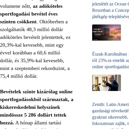
jelenlétét az Ocean
volumene nőtt,
az adóköteles
Resortban a Concep
sportfogadási bevétel éves
játékgép telepítéséve
szinten csökkent
. Októberben a
szolgáltatók 48,3 millió dollár
adóköteles bevételt jelentettek, ez
20,3%-kal kevesebb, mint egy
évvel korábban a 60,6 millió
Észak-Karolinában
dollár, és 35,9%-kal kevesebb,
ról 23%-ra emelik a
online sportfogadási
mint a szeptemberi rekordszint, a
75,4 millió dollár.
Bevételek szinte kizárólag online
sportfogadásokból származtak, a
Zenith: Latin-Amer
kiskereskedelmi helyszínek
gazdasági növekedé
mindössze 5 286 dollárt tettek
gyakran sikeresebb,
hozzá.
A hónap állami tartási
fokozatosan zajlik, 