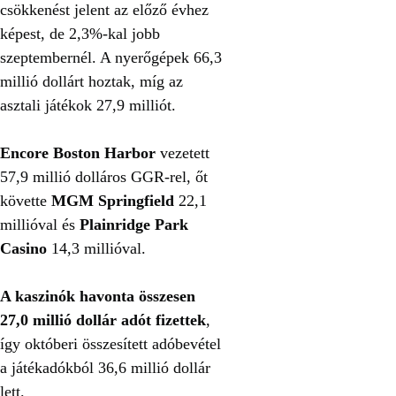
csökkenést jelent az előző évhez
képest, de 2,3%-kal jobb
szeptembernél. A nyerőgépek 66,3
millió dollárt hoztak, míg az
asztali játékok 27,9 milliót.
Encore Boston Harbor
vezetett
57,9 millió dolláros GGR-rel, őt
követte
MGM Springfield
22,1
millióval és
Plainridge Park
Casino
14,3 millióval.
A kaszinók havonta összesen
27,0 millió dollár adót fizettek
,
így októberi összesített adóbevétel
a játékadókból 36,6 millió dollár
lett.