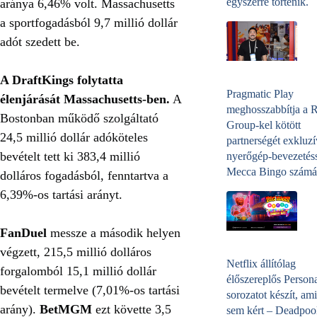
egyszerre történik.
aránya 6,46% volt. Massachusetts
a sportfogadásból 9,7 millió dollár
adót szedett be.
A DraftKings folytatta
Pragmatic Play
élenjárását Massachusetts-ben.
A
meghosszabbítja a 
Bostonban működő szolgáltató
Group-kel kötött
24,5 millió dollár adóköteles
partnerségét exkluzí
bevételt tett ki 383,4 millió
nyerőgép-bevezetéss
Mecca Bingo számá
dolláros fogadásból, fenntartva a
6,39%-os tartási arányt.
FanDuel
messze a második helyen
végzett, 215,5 millió dolláros
Netflix állítólag
forgalomból 15,1 millió dollár
élőszereplős Person
bevételt termelve (7,01%-os tartási
sorozatot készít, ami
arány).
BetMGM
ezt követte 3,5
sem kért – Deadpoo