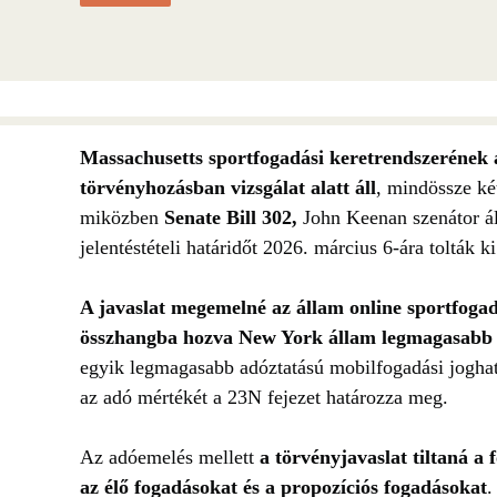
Massachusetts sportfogadási keretrendszerének á
törvényhozásban vizsgálat alatt áll
, mindössze ké
miközben
Senate Bill 302,
John Keenan szenátor ál
jelentéstételi határidőt 2026. március 6-ára tolták ki
A javaslat megemelné az állam online sportfoga
összhangba hozva New York állam legmagasabb 
egyik legmagasabb adóztatású mobilfogadási jogható
az adó mértékét a 23N fejezet határozza meg.
Az adóemelés mellett
a törvényjavaslat tiltaná a
az élő fogadásokat és a propozíciós fogadásokat
.