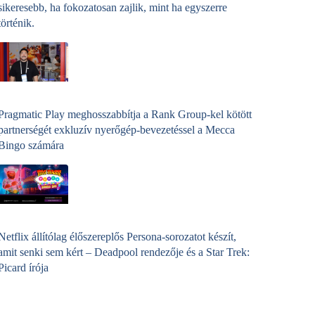
sikeresebb, ha fokozatosan zajlik, mint ha egyszerre
történik.
Pragmatic Play meghosszabbítja a Rank Group-kel kötött
partnerségét exkluzív nyerőgép-bevezetéssel a Mecca
Bingo számára
Netflix állítólag élőszereplős Persona-sorozatot készít,
amit senki sem kért – Deadpool rendezője és a Star Trek:
Picard írója