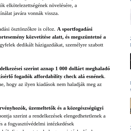
ók elkötelezettségének növelésére, a
nálat javára vonnák vissza.
adási ösztönzőkre is céloz.
A sportfogadási
portesemény közvetítése alatt, és megszüntetné a
yfelek dedikált házigazdákat, személyre szabott
elkezései szerint aznap 1 000 dollárt meghaladó
ísérlő fogadók affordability check alá esnének
.
ne, hogy az ilyen kiadások nem haladják meg az
törvényhozók, üzemeltetők és a közegészségügyi
ontja szerint a rendelkezések elengedhetetlenek a
 és a fogyasztóvédelmi intézkedések