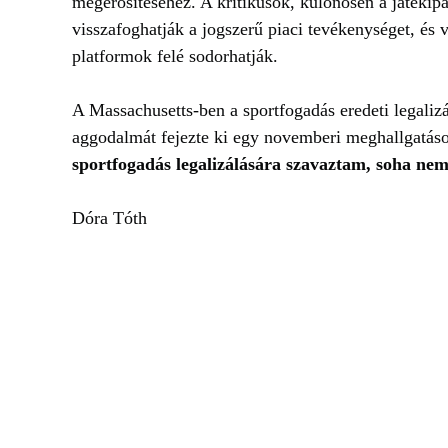
megerősítéséhez. A kritikusok, különösen a játékip
visszafoghatják a jogszerű piaci tevékenységet, és v
platformok felé sodorhatják.
A Massachusetts-ben a sportfogadás eredeti legaliz
aggodalmát fejezte ki egy novemberi meghallgatáson
sportfogadás legalizálására szavaztam, soha nem
Dóra Tóth