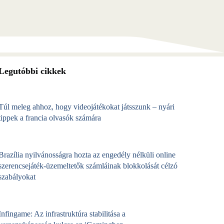
Legutóbbi cikkek
Túl meleg ahhoz, hogy videojátékokat játsszunk – nyári
tippek a francia olvasók számára
Brazília nyilvánosságra hozta az engedély nélküli online
szerencsejáték‑üzemeltetők számláinak blokkolását célzó
szabályokat
Infingame: Az infrastruktúra stabilitása a