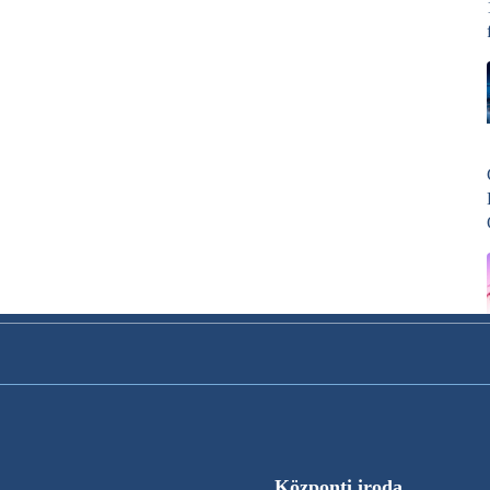
Központi iroda