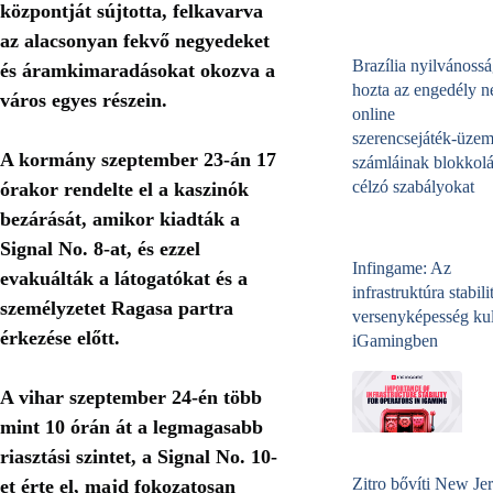
központját sújtotta, felkavarva
az alacsonyan fekvő negyedeket
Brazília nyilvánossá
és áramkimaradásokat okozva a
hozta az engedély né
város egyes részein.
online
szerencsejáték‑üzem
A kormány szeptember 23-án 17
számláinak blokkolá
célzó szabályokat
órakor rendelte el a kaszinók
bezárását, amikor kiadták a
Signal No. 8-at, és ezzel
Infingame: Az
evakuálták a látogatókat és a
infrastruktúra stabili
személyzetet Ragasa partra
versenyképesség kul
érkezése előtt.
iGamingben
A vihar szeptember 24-én több
mint 10 órán át a legmagasabb
riasztási szintet, a Signal No. 10-
Zitro bővíti New Jer
et érte el, majd fokozatosan