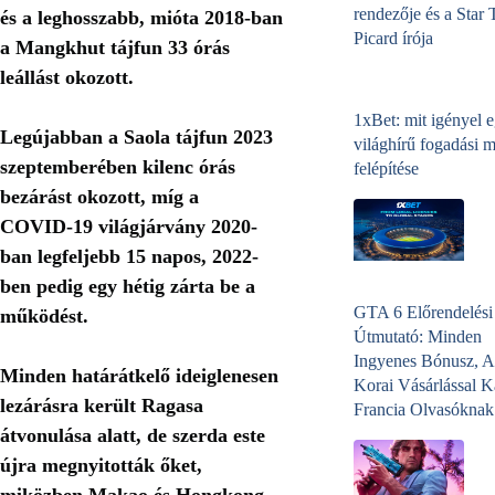
rendezője és a Star 
és a leghosszabb, mióta 2018-ban
Picard írója
a Mangkhut tájfun 33 órás
leállást okozott.
1xBet: mit igényel 
Legújabban a Saola tájfun 2023
világhírű fogadási 
szeptemberében kilenc órás
felépítése
bezárást okozott, míg a
COVID‑19 világjárvány 2020-
ban legfeljebb 15 napos, 2022-
ben pedig egy hétig zárta be a
GTA 6 Előrendelési
működést.
Útmutató: Minden
Ingyenes Bónusz, A
Minden határátkelő ideiglenesen
Korai Vásárlással K
lezárásra került Ragasa
Francia Olvasóknak
átvonulása alatt, de szerda este
újra megnyitották őket,
miközben Makao és Hongkong