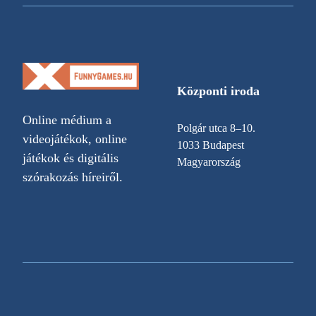
Központi iroda
Online médium a
Polgár utca 8–10.
videojátékok, online
1033 Budapest
játékok és digitális
Magyarország
szórakozás híreiről.