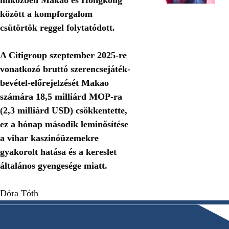
között a kompforgalom
csütörtök reggel folytatódott.
A Citigroup szeptember 2025-re
vonatkozó bruttó szerencsejáték-
bevétel-előrejelzését Makao
számára 18,5 milliárd MOP-ra
(2,3 milliárd USD) csökkentette,
ez a hónap második leminősítése
a vihar kaszinóüzemekre
gyakorolt hatása és a kereslet
általános gyengesége miatt.
Dóra Tóth