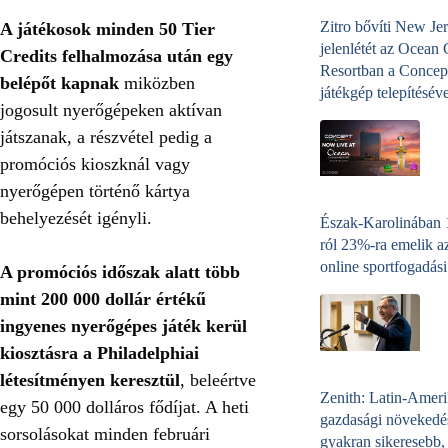
Zitro bővíti New Jer
A játékosok minden 50 Tier
jelenlétét az Ocean
Credits felhalmozása után egy
Resortban a Concep
belépőt kapnak
miközben
játékgép telepítéséve
jogosult nyerőgépeken aktívan
játszanak, a részvétel pedig a
promóciós kioszknál vagy
nyerőgépen történő kártya
behelyezését igényli.
Észak-Karolinában
ról 23%-ra emelik a
online sportfogadási
A promóciós időszak alatt több
mint 200 000 dollár értékű
ingyenes nyerőgépes játék kerül
kiosztásra a Philadelphiai
létesítményen keresztül
, beleértve
Zenith: Latin-Amer
egy 50 000 dolláros fődíjat. A heti
gazdasági növekedé
sorsolásokat minden februári
gyakran sikeresebb,