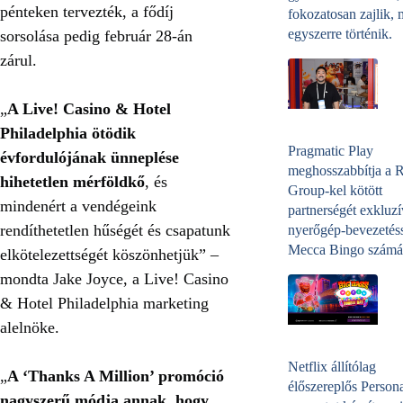
pénteken tervezték, a fődíj
fokozatosan zajlik, 
egyszerre történik.
sorsolása pedig február 28-án
zárul.
„
A Live! Casino & Hotel
Philadelphia ötödik
Pragmatic Play
évfordulójának ünneplése
meghosszabbítja a 
hihetetlen mérföldkő
, és
Group-kel kötött
mindenért a vendégeink
partnerségét exkluzí
rendíthetetlen hűségét és csapatunk
nyerőgép-bevezetéss
Mecca Bingo számá
elkötelezettségét köszönhetjük” –
mondta Jake Joyce, a Live! Casino
& Hotel Philadelphia marketing
alelnöke.
Netflix állítólag
„
A ‘Thanks A Million’ promóció
élőszereplős Person
nagyszerű módja annak, hogy