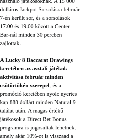
használó játékosoknak. A 15 000
dolláros Jackpot Sorsolásra február
7-én került sor, és a sorsolások
17:00 és 19:00 között a Center
Bar-nál minden 30 percben
zajlottak.
A Lucky 8 Baccarat Drawings
keretében az asztali játékok
aktivitása február minden
csütörtökén szerepel
, és a
promóció keretében nyolc nyertes
kap 888 dollárt minden Natural 9
találat után. A magas értékű
játékosok a Direct Bet Bonus
programra is jogosultak lehetnek,
amely akár 10%-ot is visszaad a