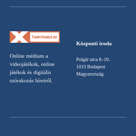
Központi iroda
Online médium a
Polgár utca 8–10.
videojátékok, online
1033 Budapest
játékok és digitális
Magyarország
szórakozás híreiről.