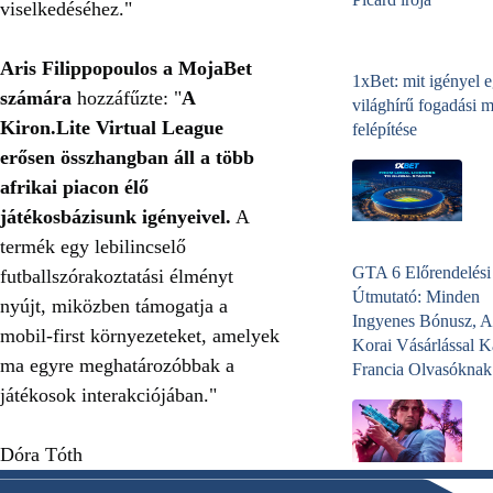
viselkedéséhez."
Aris Filippopoulos a MojaBet
1xBet: mit igényel 
számára
hozzáfűzte: "
A
világhírű fogadási 
Kiron.Lite Virtual League
felépítése
erősen összhangban áll a több
afrikai piacon élő
játékosbázisunk igényeivel.
A
termék egy lebilincselő
GTA 6 Előrendelési
futballszórakoztatási élményt
Útmutató: Minden
nyújt, miközben támogatja a
Ingyenes Bónusz, A
mobil-first környezeteket, amelyek
Korai Vásárlással K
ma egyre meghatározóbbak a
Francia Olvasóknak
játékosok interakciójában."
Dóra Tóth