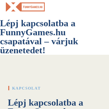
Skip
to
content
Lépj kapcsolatba a
FunnyGames.hu
csapatával – várjuk
üzenetedet!
KAPCSOLAT
Lépj kapcsolatba a