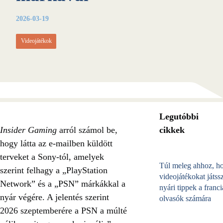
2026-03-19
Videojátékok
Legutóbbi
Insider Gaming
arról számol be,
cikkek
hogy látta az e-mailben küldött
terveket a Sony-tól, amelyek
Túl meleg ahhoz, h
szerint felhagy a „PlayStation
videojátékokat játss
Network” és a „PSN” márkákkal a
nyári tippek a franci
nyár végére. A jelentés szerint
olvasók számára
2026 szeptemberére a PSN a múlté