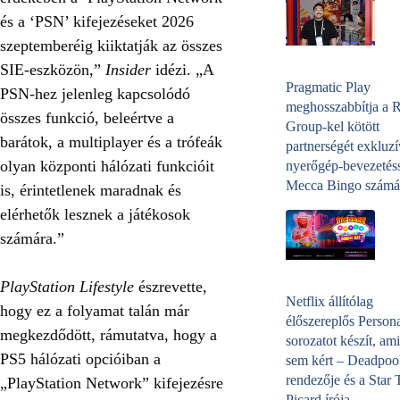
és a ‘PSN’ kifejezéseket 2026
szeptemberéig kiiktatják az összes
SIE-eszközön,”
Insider
idézi. „A
Pragmatic Play
PSN-hez jelenleg kapcsolódó
meghosszabbítja a 
összes funkció, beleértve a
Group-kel kötött
barátok, a multiplayer és a trófeák
partnerségét exkluzí
olyan központi hálózati funkcióit
nyerőgép-bevezetéss
Mecca Bingo számá
is, érintetlenek maradnak és
elérhetők lesznek a játékosok
számára.”
PlayStation Lifestyle
észrevette,
Netflix állítólag
hogy ez a folyamat talán már
élőszereplős Person
megkezdődött, rámutatva, hogy a
sorozatot készít, ami
PS5 hálózati opcióiban a
sem kért – Deadpoo
rendezője és a Star 
„PlayStation Network” kifejezésre
Picard írója