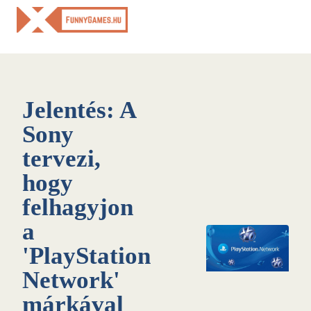
Skip
to
content
Jelentés: A
Sony
tervezi,
hogy
felhagyjon
a
'PlayStation
Network'
márkával