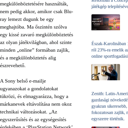
Resortban a Concep
megkülönböztetésére használták,
játékgép telepítéséve
nem pedig akkor, amikor csak Blu-
ray lemezt dugunk be egy
meghajtóba. Ma őszintén szólva
egy kissé zavaró megkülönböztetés
az olyan játékvilágban, ahol szinte
Észak-Karolinában
minden „online” formában zajlik,
ról 23%-ra emelik a
online sportfogadási
és a megkülönböztetés alig
észrevehető.
A Sony belső e-mailje
ugyanazokat a gondolatokat
Zenith: Latin-Amer
tükrözi, és elmagyarázza, hogy a
gazdasági növekedé
márkanevek eltávolítása nem okoz
gyakran sikeresebb,
technikai változásokat. „Az
fokozatosan zajlik, 
egyszerre történik.
egyszerűsítés és az egységesítés
érdekében a ‘PlayStation Network’