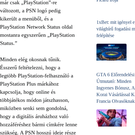
már csak „PlayStation”-re
változott, a PSN logó pedig
kikerült a menüből, és a
1xBet: mit igényel 
PlayStation Network Status oldal
világhírű fogadási 
mostanra egyszerűen „PlayStation
felépítése
Status.”
Minden elég okosnak tűnik.
Ésszerű feltételezni, hogy a
GTA 6 Előrendelési
legtöbb PlayStation-felhasználó a
Útmutató: Minden
PlayStation Plus márkához
Ingyenes Bónusz, A
kapcsolja, hogy online és
Korai Vásárlással K
többjátékos módon játszhasson,
Francia Olvasóknak
miközben senki sem gondolná,
hogy a digitális áruházhoz való
hozzáféréshez bármi címkére lenne
szükség. A PSN hosszú ideje része