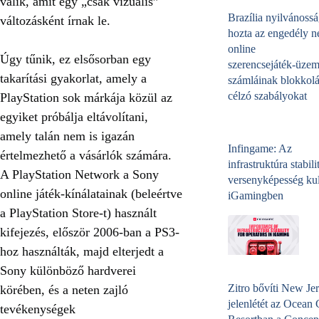
válik, amit egy „csak vizuális”
Brazília nyilvánossá
változásként írnak le.
hozta az engedély né
online
Úgy tűnik, ez elsősorban egy
szerencsejáték‑üzem
takarítási gyakorlat, amely a
számláinak blokkolá
célzó szabályokat
PlayStation sok márkája közül az
egyiket próbálja eltávolítani,
amely talán nem is igazán
Infingame: Az
értelmezhető a vásárlók számára.
infrastruktúra stabili
A PlayStation Network a Sony
versenyképesség kul
online játék-kínálatainak (beleértve
iGamingben
a PlayStation Store-t) használt
kifejezés, először 2006-ban a PS3-
hoz használták, majd elterjedt a
Sony különböző hardverei
Zitro bővíti New Jer
körében, és a neten zajló
jelenlétét az Ocean
tevékenységek