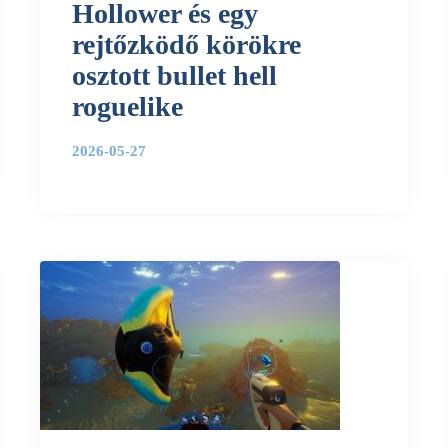
Hollower és egy
rejtőzködő körökre
osztott bullet hell
roguelike
2026-05-27