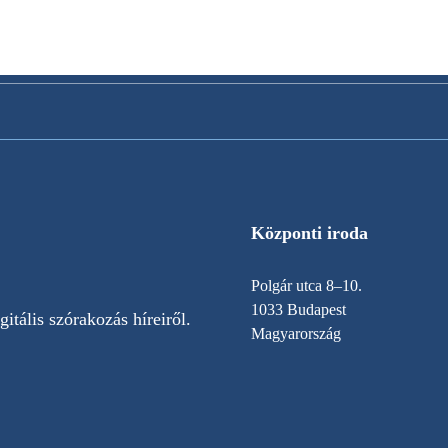
Központi iroda
Polgár utca 8–10.
1033 Budapest
itális szórakozás híreiről.
Magyarország