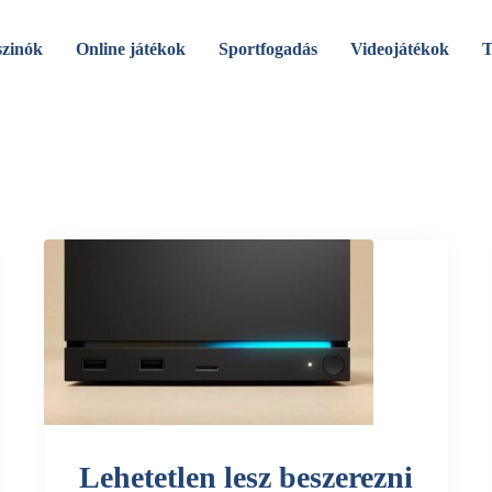
szinók
Online játékok
Sportfogadás
Videojátékok
T
Lehetetlen lesz beszerezni