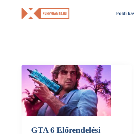
Skip
to
Földi ka
content
GTA 6 Előrendelési