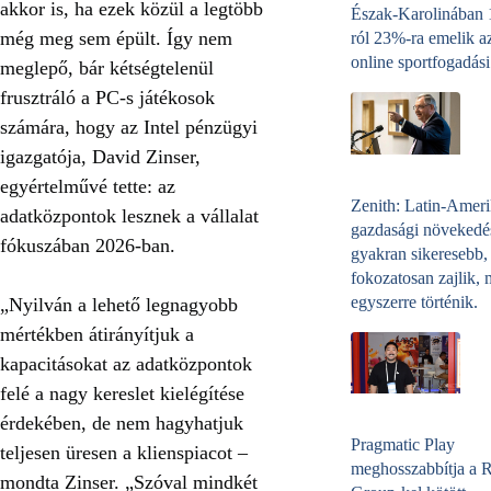
akkor is, ha ezek közül a legtöbb
Észak-Karolinában
még meg sem épült. Így nem
ról 23%-ra emelik a
online sportfogadási
meglepő, bár kétségtelenül
frusztráló a PC-s játékosok
számára, hogy az Intel pénzügyi
igazgatója, David Zinser,
egyértelművé tette: az
Zenith: Latin-Amer
adatközpontok lesznek a vállalat
gazdasági növekedé
fókuszában 2026-ban.
gyakran sikeresebb,
fokozatosan zajlik, 
egyszerre történik.
„Nyilván a lehető legnagyobb
mértékben átirányítjuk a
kapacitásokat az adatközpontok
felé a nagy kereslet kielégítése
érdekében, de nem hagyhatjuk
Pragmatic Play
teljesen üresen a klienspiacot –
meghosszabbítja a 
mondta Zinser. „Szóval mindkét