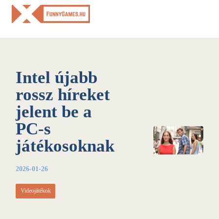
Skip
to
content
Intel újabb
rossz híreket
jelent be a
PC-s
játékosoknak
2026-01-26
Videojátékok