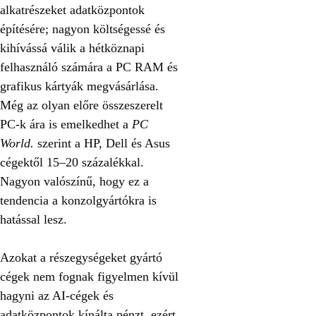
alkatrészeket adatközpontok
építésére; nagyon költségessé és
kihívássá válik a hétköznapi
felhasználó számára a PC RAM és
grafikus kártyák megvásárlása.
Még az olyan előre összeszerelt
PC-k ára is emelkedhet a
PC
World.
szerint a HP, Dell és Asus
cégektől 15–20 százalékkal.
Nagyon valószínű, hogy ez a
tendencia a konzolgyártókra is
hatással lesz.
Azokat a részegységeket gyártó
cégek nem fognak figyelmen kívül
hagyni az AI-cégek és
adatközpontok kínálta pénzt, ezért