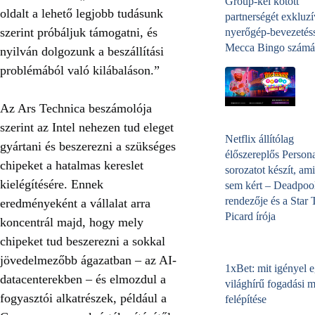
Group-kel kötött
oldalt a lehető legjobb tudásunk
partnerségét exkluzí
szerint próbáljuk támogatni, és
nyerőgép-bevezetéss
Mecca Bingo számá
nyilván dolgozunk a beszállítási
problémából való kilábaláson.”
Az Ars Technica beszámolója
szerint az Intel nehezen tud eleget
Netflix állítólag
gyártani és beszerezni a szükséges
élőszereplős Person
chipeket a hatalmas kereslet
sorozatot készít, ami
kielégítésére. Ennek
sem kért – Deadpoo
rendezője és a Star 
eredményeként a vállalat arra
Picard írója
koncentrál majd, hogy mely
chipeket tud beszerezni a sokkal
jövedelmezőbb ágazatban – az AI-
1xBet: mit igényel 
datacenterekben – és elmozdul a
világhírű fogadási 
fogyasztói alkatrészek, például a
felépítése