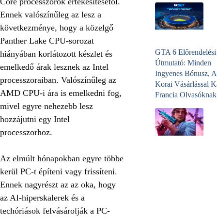
Core processzorok értékesítésétől.
Ennek valószínűleg az lesz a
következménye, hogy a közelgő
Panther Lake CPU-sorozat
GTA 6 Előrendelési
hiányában korlátozott készlet és
Útmutató: Minden
emelkedő árak lesznek az Intel
Ingyenes Bónusz, A
processzoraiban. Valószínűleg az
Korai Vásárlással K
AMD CPU-i ára is emelkedni fog,
Francia Olvasóknak
mivel egyre nehezebb lesz
hozzájutni egy Intel
processzorhoz.
Az elmúlt hónapokban egyre többe
kerül PC-t építeni vagy frissíteni.
Ennek nagyrészt az az oka, hogy
az AI-hiperskalerek és a
techóriások felvásárolják a PC-