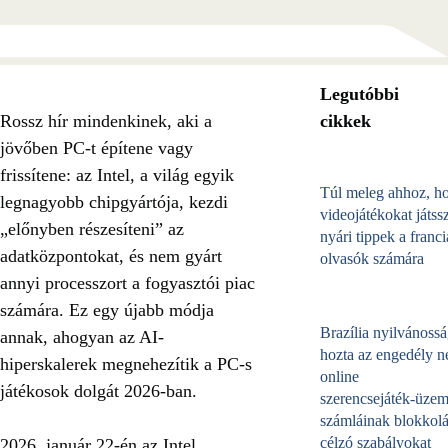
Legutóbbi
Rossz hír mindenkinek, aki a
cikkek
jövőben PC-t építene vagy
frissítene: az Intel, a világ egyik
Túl meleg ahhoz, h
legnagyobb chipgyártója, kezdi
videojátékokat játss
„előnyben részesíteni” az
nyári tippek a franci
adatközpontokat, és nem gyárt
olvasók számára
annyi processzort a fogyasztói piac
számára. Ez egy újabb módja
Brazília nyilvánossá
annak, ahogyan az AI-
hozta az engedély né
hiperskalerek megnehezítik a PC-s
online
játékosok dolgát 2026-ban.
szerencsejáték‑üzem
számláinak blokkolá
célzó szabályokat
2026. január 22-én az Intel